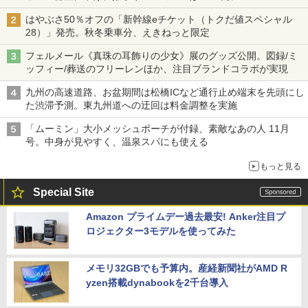
はやぶさ50％オフの「新幹線eチケット（トクだ値スペシャル
28）」発売。秋冬乗車分、えきねっと限定
フェルメール《真珠の耳飾りの少女》展のグッズ公開。図録/ミ
ッフィー/葬送のフリーレンほか、注目ブランドコラボが実現
九州の高速道路、お盆期間は松橋ICなど通行止め端末を先頭にし
た渋滞予測。東九州道への迂回は料金調整を実施
「ムーミン」大小メッシュポーチが付録、素敵なあの人 11月
号。中身が見やすく、温泉スパにも使える
もっと見る
Special Site
Amazon プライムデー過去最安! Anker注目プ
ロジェクター3モデルを使ってみた
メモリ32GBでも予算内。産経新聞社がAMD R
yzen搭載dynabookを2千台導入