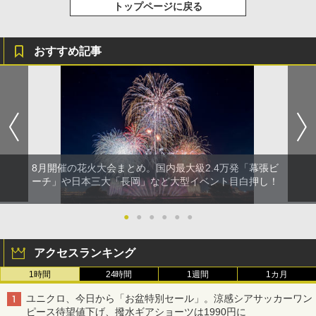
トップページに戻る
おすすめ記事
8月開催の花火大会まとめ。国内最大級2.4万発「幕張ビ
ーチ」や日本三大「長岡」など大型イベント目白押し！
●
●
●
●
●
●
アクセスランキング
1時間
24時間
1週間
1カ月
ユニクロ、今日から「お盆特別セール」。涼感シアサッカーワン
ピース待望値下げ、撥水ギアショーツは1990円に