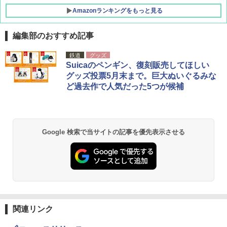
Amazonランキングをもっと見る
編集部のおすすめ記事
DEWEL パラソル 大型 ビーチ アウトドアパ
鉄道
グッズ
ラソル ガーデン サイトシート付 折りたたみ
Suicaのペンギン、復刻販売してほしい
防水 UVカット 4段階高さ調整 軽量 収納袋付
グッズ投票5月末まで。巨大ぬいぐるみな
き
ど過去作で人気だった5つが候補
￥6,459
熊撃退スプレー 熊よけスプレー 熊スプレー
Google 検索で当サイトの記事を優先表示させる
【日本企業販売】超強力クマ対策スプレー 30
0ml（連続噴射30秒）110ml（連続噴射15
秒）射程5～10m 安全ロック搭載 携帯収納袋
付き ヒグマ・イノシシ対策 自治体・教育機
関の購入実績 登山・キャンプ・アウトドア・
防災用品 長期保存可能 緊急時用 日本国内発
送
￥3,680
関連リンク