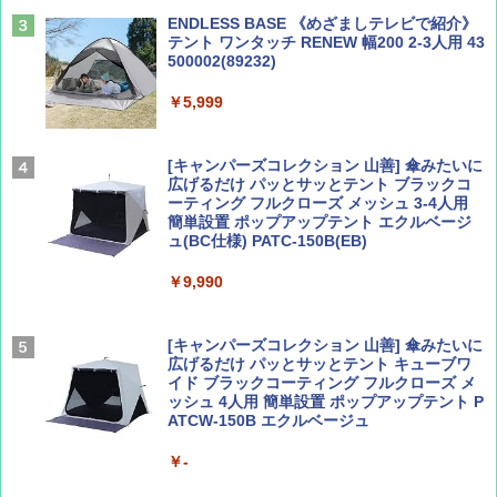
￥2,479
ENDLESS BASE 《めざましテレビで紹介》
テント ワンタッチ RENEW 幅200 2-3人用 43
500002(89232)
Coyote No.89 特集 星野道夫 夢見る旅
A26 地球の歩き方 チェコ ポーランド スロヴ
ァキア 2026～2027 地球の歩き方A ヨーロッ
￥5,999
パ
￥1,540
￥2,277
[キャンパーズコレクション 山善] 傘みたいに
広げるだけ パッとサッとテント ブラックコ
ーティング フルクローズ メッシュ 3-4人用
簡単設置 ポップアップテント エクルベージ
AIRLINE（エアライン）2026年9月号【特
新しい日本地理 地図・統計・移動から読み
ュ(BC仕様) PATC-150B(EB)
集】ボーイング110周年を祝して！
解く (講談社現代新書)
￥9,990
￥1,760
￥1,540
[キャンパーズコレクション 山善] 傘みたいに
広げるだけ パッとサッとテント キューブワ
イド ブラックコーティング フルクローズ メ
ッシュ 4人用 簡単設置 ポップアップテント P
ATCW-150B エクルベージュ
￥-