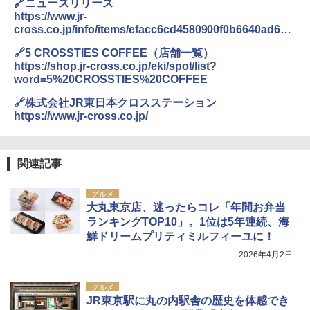
🔗ニュースリリース
GRANDOOR ステンレス保冷剤 2個セット 2
https://www.jr-
026リニューアル 急速冷凍 空間倍増 衛生的
cross.co.jp/info/items/efacc6cd4580900f0b6640ad63a
コンパクト 保冷力長持ち
5529f3444410b.pdf
🔗5 CROSSTIES COFFEE（店舗一覧）
￥2,980
https://shop.jr-cross.co.jp/eki/spot/list?
word=5%20CROSSTIES%20COFFEE
ポインターライト 強力 小型 緑色/赤色/青紫色
🔗株式会社JR東日本クロスステーション
USB充電式 高精度 超長距離照射 長時間使用
https://www.jr-cross.co.jp/
可能 安全ロック付き 高安全性 金属製耐久 コ
ンパクト多機能設計 持ち運び便利 アウトド
ア/オフィス/教育現場/展示会用 緑
関連記事
￥1,180
グルメ
大丸東京店、迷ったらコレ「年間お弁当
電動エアーポンプ SUP用 20PSI 電動ポンプ
ランキングTOP10」。1位は5年連続、海
ゴムボート 空気入れ 空気抜き 自動停止 過熱
保護 日光可読lcd 7種類ノズル付き
鮮ドリームプリティミルフィーユに！
2026年4月2日
￥7,884
グルメ
JR東京駅に丸の内駅舎の歴史を体感でき