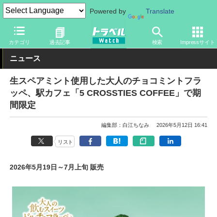
Powered by
Translate
トラベル Watch
旅の方法
鉄旅
駅ビル・エキナカ
カテゴリ
過去記事
検索
Impressサイト
ニュース
生スペアミント使用した大人のチョコミントフラ
ッペ、駅カフェ「5 CROSSTIES COFFEE」で期
間限定
編集部：白江ちなみ
2026年5月12日 16:41
リスト
2026年5月19日～7月上旬 販売