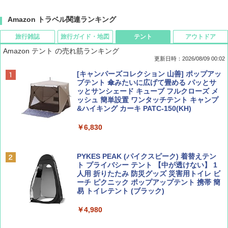
Amazon トラベル関連ランキング
旅行雑誌
旅行ガイド・地図
テント
アウトドア
Amazon テント の売れ筋ランキング
更新日時：2026/08/09 00:02
BE-PAL(ビ-パル) 2026年 9 月号【特別付録:
D40 地球の歩き方 チェンマイ タイ北部の魅
[キャンパーズコレクション 山善] ポップアッ
SOTO ミニマル"旅"財布 ランダム2種】
力的な町 2026～2027 地球の歩き方D アジア
プテント 傘みたいに広げて畳める パッとサ
ッとサンシェード キューブ フルクローズ メ
ッシュ 簡単設置 ワンタッチテント キャンプ
￥1,500
￥2,079
&ハイキング カーキ PATC-150(KH)
￥6,830
ディズニーファン ２０２６年 ９月号 [雑
地球の歩き方 スター・ウォーズ
誌] (ＤＩＳＮＥＹ ＦＡＮ)
PYKES PEAK (パイクスピーク) 着替えテン
￥2,695
ト プライバシー テント 【中が透けない】 1
￥713
人用 折りたたみ 防災グッズ 災害用トイレ ビ
ーチ ピクニック ポップアップテント 携帯 簡
易 トイレテント (ブラック)
山と溪谷 2026年8月号「南アルプス大全」
A09 地球の歩き方 イタリア 2026～2027 地
￥4,980
球の歩き方A ヨーロッパ
￥1,540