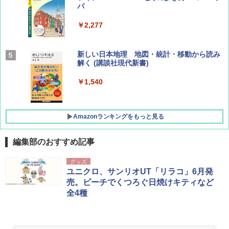
パ
￥1,540
￥2,277
AIRLINE（エアライン）2026年9月号【特
新しい日本地理 地図・統計・移動から読み
集】ボーイング110周年を祝して！
解く (講談社現代新書)
￥1,760
￥1,540
Amazonランキングをもっと見る
編集部のおすすめ記事
[キャンパーズコレクション 山善] ポップアッ
熊撃退スプレー 熊よけスプレー 熊スプレー
グッズ
プテント 傘みたいに広げて畳める パッとサ
【日本企業販売】超強力クマ対策スプレー 30
ユニクロ、サンリオUT「リラコ」6月発
ッとサンシェード キューブ フルクローズ メ
0ml（連続噴射30秒）110ml（連続噴射15
売。ビーチでくつろぐ日焼けキティなど
ッシュ 簡単設置 ワンタッチテント キャンプ
秒）射程5～10m 安全ロック搭載 携帯収納袋
全4種
&ハイキング カーキ PATC-150(KH)
付き ヒグマ・イノシシ対策 自治体・教育機
関の購入実績 登山・キャンプ・アウトドア・
防災用品 長期保存可能 緊急時用 日本国内発
￥6,830
送