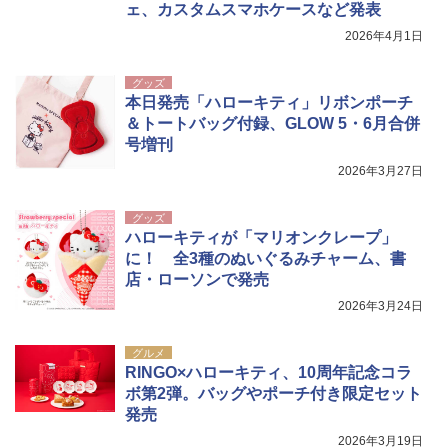
ェ、カスタムスマホケースなど発表
[キャンパーズコレクション 山善] 傘みたいに
ポインターライト 強力 小型 緑色/赤色/青紫色
2026年4月1日
広げるだけ パッとサッとテント キューブワ
USB充電式 高精度 超長距離照射 長時間使用
イド ブラックコーティング フルクローズ メ
可能 安全ロック付き 高安全性 金属製耐久 コ
ッシュ 4人用 簡単設置 ポップアップテント P
ンパクト多機能設計 持ち運び便利 アウトド
グッズ
ATCW-150B エクルベージュ
ア/オフィス/教育現場/展示会用 緑
本日発売「ハローキティ」リボンポーチ
＆トートバッグ付録、GLOW 5・6月合併
￥-
￥1,180
号増刊
2026年3月27日
グッズ
ハローキティが「マリオンクレープ」
に！ 全3種のぬいぐるみチャーム、書
店・ローソンで発売
2026年3月24日
グルメ
RINGO×ハローキティ、10周年記念コラ
ボ第2弾。バッグやポーチ付き限定セット
発売
2026年3月19日