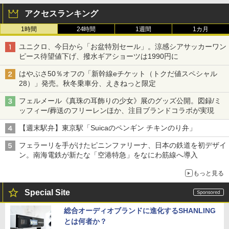
アクセスランキング
1時間
24時間
1週間
1カ月
ユニクロ、今日から「お盆特別セール」。涼感シアサッカーワン
ピース待望値下げ、撥水ギアショーツは1990円に
はやぶさ50％オフの「新幹線eチケット（トクだ値スペシャル
28）」発売。秋冬乗車分、えきねっと限定
フェルメール《真珠の耳飾りの少女》展のグッズ公開。図録/ミ
ッフィー/葬送のフリーレンほか、注目ブランドコラボが実現
【週末駅弁】東京駅「Suicaのペンギン チキンのり弁」
フェラーリを手がけたピニンファリーナ、日本の鉄道を初デザイ
ン。南海電鉄が新たな「空港特急」をなにわ筋線へ導入
もっと見る
Special Site
総合オーディオブランドに進化するSHANLING
とは何者か？