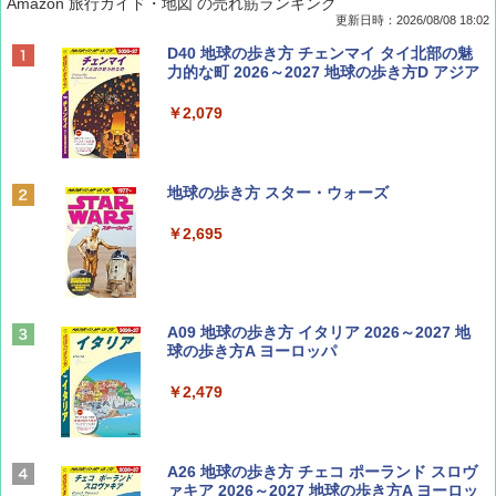
Amazon 旅行ガイド・地図 の売れ筋ランキング
更新日時：2026/08/08 18:02
BE-PAL(ビ-パル) 2026年 9 月号【特別付録:
D40 地球の歩き方 チェンマイ タイ北部の魅
SOTO ミニマル"旅"財布 ランダム2種】
力的な町 2026～2027 地球の歩き方D アジア
￥1,500
￥2,079
ディズニーファン ２０２６年 ９月号 [雑
地球の歩き方 スター・ウォーズ
誌] (ＤＩＳＮＥＹ ＦＡＮ)
￥2,695
￥713
山と溪谷 2026年8月号「南アルプス大全」
A09 地球の歩き方 イタリア 2026～2027 地
球の歩き方A ヨーロッパ
￥1,540
￥2,479
Coyote No.89 特集 星野道夫 夢見る旅
A26 地球の歩き方 チェコ ポーランド スロヴ
ァキア 2026～2027 地球の歩き方A ヨーロッ