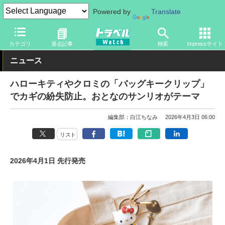
Powered by
Translate
トラベル Watch
旅のアイテム
旅行グッズ
キャラクター
カテゴリ
過去記事
検索
Impressサイト
ニュース
ハローキティやクロミの「バッグキークリップ」
でカギの紛失防止。おとなのサンリオがテーマ
編集部：白江ちなみ
2026年4月3日 06:00
リスト
2026年4月1日 先行発売