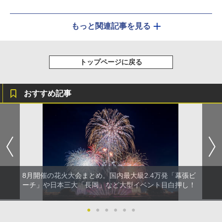
もっと関連記事を見る
トップページに戻る
おすすめ記事
8月開催の花火大会まとめ。国内最大級2.4万発「幕張ビ
ーチ」や日本三大「長岡」など大型イベント目白押し！
●
●
●
●
●
●