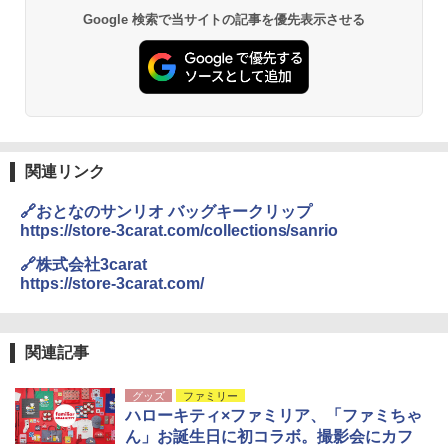
￥3,680
Google 検索で当サイトの記事を優先表示させる
PYKES PEAK (パイクスピーク) 着替えテン
ト プライバシー テント 【中が透けない】 1
人用 折りたたみ 防災グッズ 災害用トイレ ビ
ーチ ピクニック ポップアップテント 携帯 簡
GRANDOOR ステンレス保冷剤 2個セット 2
易 トイレテント (グレー)
026リニューアル 急速冷凍 空間倍増 衛生的
コンパクト 保冷力長持ち
￥4,980
￥2,980
関連リンク
ENDLESS BASE 《めざましテレビで紹介》
テント ワンタッチ RENEW 幅200 2-3人用 43
BUNDOK(バンドック)ソロ ドーム 1 EX BDK
🔗おとなのサンリオ バッグキークリップ
500002(88859)
-08EX カーキ ソロキャンプ ポリエステル フ
https://store-3carat.com/collections/sanrio
レーム ドーム型 テント
￥5,999
🔗株式会社3carat
￥-
https://store-3carat.com/
[キャンパーズコレクション 山善] 傘みたいに
広げるだけ パッとサッとテント ブラックコ
DEWEL パラソル 大型 ビーチ アウトドアパ
ーティング フルクローズ メッシュ 3-4人用
ラソル ガーデン サイトシート付 折りたたみ
関連記事
簡単設置 ポップアップテント エクルベージ
防水 UVカット 4段階高さ調整 軽量 収納袋付
ュ(BC仕様) PATC-150B(EB)
き
グッズ
ファミリー
ハローキティ×ファミリア、「ファミちゃ
￥9,990
￥6,459
ん」お誕生日に初コラボ。撮影会にカフ