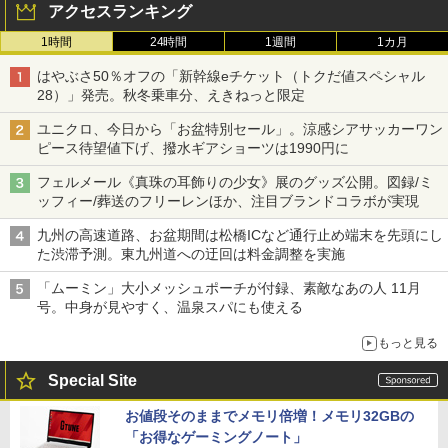
アクセスランキング
1時間
24時間
1週間
1カ月
はやぶさ50％オフの「新幹線eチケット（トクだ値スペシャル
28）」発売。秋冬乗車分、えきねっと限定
ユニクロ、今日から「お盆特別セール」。涼感シアサッカーワン
ピース待望値下げ、撥水ギアショーツは1990円に
フェルメール《真珠の耳飾りの少女》展のグッズ公開。図録/ミ
ッフィー/葬送のフリーレンほか、注目ブランドコラボが実現
九州の高速道路、お盆期間は松橋ICなど通行止め端末を先頭にし
た渋滞予測。東九州道への迂回は料金調整を実施
「ムーミン」大小メッシュポーチが付録、素敵なあの人 11月
号。中身が見やすく、温泉スパにも使える
もっと見る
Special Site
お値段そのままでメモリ倍増！メモリ32GBの
「お得なゲーミングノート」