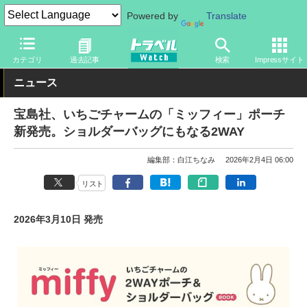
Powered by
Translate
トラベル Watch
旅のアイテム
旅行グッズ
バッグ
カテゴリ
過去記事
検索
Impressサイト
ニュース
宝島社、いちごチャームの「ミッフィー」ポーチ
新発売。ショルダーバッグにもなる2WAY
編集部：白江ちなみ
2026年2月4日 06:00
リスト
2026年3月10日 発売