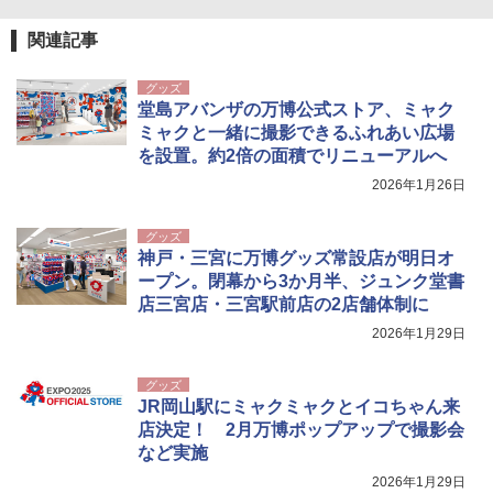
関連記事
グッズ
堂島アバンザの万博公式ストア、ミャク
ミャクと一緒に撮影できるふれあい広場
を設置。約2倍の面積でリニューアルへ
2026年1月26日
グッズ
神戸・三宮に万博グッズ常設店が明日オ
ープン。閉幕から3か月半、ジュンク堂書
店三宮店・三宮駅前店の2店舗体制に
2026年1月29日
グッズ
JR岡山駅にミャクミャクとイコちゃん来
店決定！ 2月万博ポップアップで撮影会
など実施
2026年1月29日