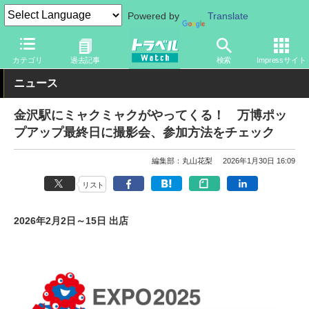
Powered by
Translate
トラベル Watch
イベント
国際博覧会
2025年大阪・関西万博
カテゴリ
過去記事
検索
Impressサイト
ニュース
金沢駅にミャクミャクがやってくる！ 万博ポッ
プアップ最終日に撮影会、参加方法をチェック
編集部：丸山花梨
2026年1月30日 16:09
リスト
2026年2月2日～15日 出店