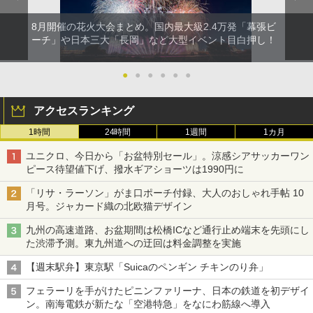
8月開催の花火大会まとめ。国内最大級2.4万発「幕張ビ
ーチ」や日本三大「長岡」など大型イベント目白押し！
●
●
●
●
●
●
アクセスランキング
1時間
24時間
1週間
1カ月
ユニクロ、今日から「お盆特別セール」。涼感シアサッカーワン
ピース待望値下げ、撥水ギアショーツは1990円に
「リサ・ラーソン」がま口ポーチ付録、大人のおしゃれ手帖 10
月号。ジャカード織の北欧猫デザイン
九州の高速道路、お盆期間は松橋ICなど通行止め端末を先頭にし
た渋滞予測。東九州道への迂回は料金調整を実施
【週末駅弁】東京駅「Suicaのペンギン チキンのり弁」
フェラーリを手がけたピニンファリーナ、日本の鉄道を初デザイ
ン。南海電鉄が新たな「空港特急」をなにわ筋線へ導入