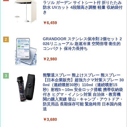
誌] (ＤＩＳＮＥＹ ＦＡＮ)
プテント 傘みたいに広げて畳める パッとサ
ラソル ガーデン サイトシート付 折りたたみ
ッとサンシェード キューブ フルクローズ メ
防水 UVカット 4段階高さ調整 軽量 収納袋付
￥0
ッシュ 簡単設置 ワンタッチテント キャンプ
き
￥713
&ハイキング カーキ PATC-150(KH)
￥6,459
￥6,831
BE-PAL(ビ-パル) 2026年 9 月号【特別付録:
D40 地球の歩き方 チェンマイ タイ北部の魅
SOTO ミニマル"旅"財布 ランダム2種】
力的な町 2026～2027 地球の歩き方D アジア
GRANDOOR ステンレス保冷剤 2個セット 2
PYKES PEAK (パイクスピーク) 着替えテン
026リニューアル 急速冷凍 空間倍増 衛生的
ト プライバシー テント 【中が透けない】 1
コンパクト 保冷力長持ち
￥1,500
￥2,079
人用 折りたたみ 防災グッズ 災害用トイレ ビ
ーチ ピクニック ポップアップテント 携帯 簡
￥2,980
易 トイレテント (グレー)
山と溪谷 2026年8月号「南アルプス大全」
A09 地球の歩き方 イタリア 2026～2027 地
￥4,980
球の歩き方A ヨーロッパ
熊撃退スプレー 熊よけスプレー 熊スプレー
￥1,540
【日本企業販売】超強力クマ対策スプレー 30
￥2,479
0ml（連続噴射30秒）110ml（連続噴射15
ENDLESS BASE 《めざましテレビで紹介》
秒）射程5～10m 安全ロック搭載 携帯収納袋
テント ワンタッチ RENEW 幅200 2-3人用 43
付き ヒグマ・イノシシ対策 自治体・教育機
500002(88859)
関の購入実績 登山・キャンプ・アウトドア・
防災用品 長期保存可能 緊急時用 日本国内発
Coyote No.89 特集 星野道夫 夢見る旅
地球の歩き方 スター・ウォーズ
送
￥5,999
￥1,540
￥2,695
￥3,680
[キャンパーズコレクション 山善] 傘みたいに