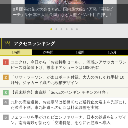
8月開催の花火大会まとめ。国内最大級2.4万発「幕張ビ
ーチ」や日本三大「長岡」など大型イベント目白押し！
●
●
●
●
●
●
アクセスランキング
1時間
24時間
1週間
1カ月
ユニクロ、今日から「お盆特別セール」。涼感シアサッカーワン
ピース待望値下げ、撥水ギアショーツは1990円に
「リサ・ラーソン」がま口ポーチ付録、大人のおしゃれ手帖 10
月号。ジャカード織の北欧猫デザイン
【週末駅弁】東京駅「Suicaのペンギン チキンのり弁」
九州の高速道路、お盆期間は松橋ICなど通行止め端末を先頭にし
た渋滞予測。東九州道への迂回は料金調整を実施
フェラーリを手がけたピニンファリーナ、日本の鉄道を初デザイ
ン。南海電鉄が新たな「空港特急」をなにわ筋線へ導入