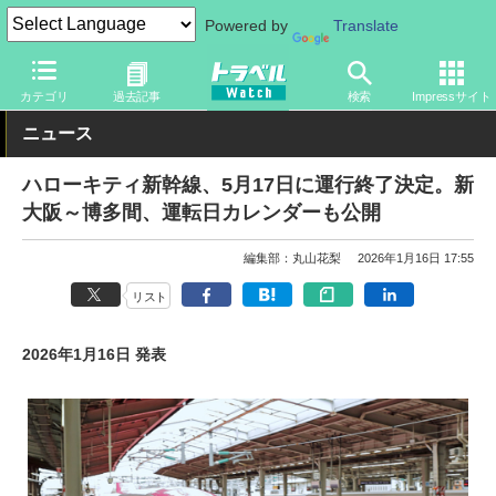
Powered by
Translate
トラベル Watch
企業・政府・官庁
鉄道
JR
カテゴリ
過去記事
検索
Impressサイト
ニュース
ハローキティ新幹線、5月17日に運行終了決定。新
大阪～博多間、運転日カレンダーも公開
編集部：丸山花梨
2026年1月16日 17:55
リスト
2026年1月16日 発表