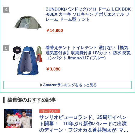
広げるだけ パッとサッとテント ブラックコ
ーティング フルクローズ メッシュ 3-4人用
BUNDOK(バンドック)ソロ ドーム 1 EX BDK
簡単設置 ポップアップテント エクルベージ
-08EX カーキ ソロキャンプ ポリエステル フ
AIRLINE（エアライン）2026年9月号【特
A26 地球の歩き方 チェコ ポーランド スロヴ
ュ(BC仕様) PATC-150B(EB)
レーム ドーム型 テント
集】ボーイング110周年を祝して！
ァキア 2026～2027 地球の歩き方A ヨーロッ
パ
￥9,990
￥14,800
￥1,760
￥2,277
[キャンパーズコレクション 山善] 傘みたいに
着替えテント トイレテント 透けない【換気
広げるだけ パッとサッとテント キューブワ
通気窓付き】収納袋付き UVカット 防水 防災
イド ブラックコーティング フルクローズ メ
コンパクト iimono117 (ブルー)
ッシュ 4人用 簡単設置 ポップアップテント P
ATCW-150B エクルベージュ
￥3,080
￥-
Amazonランキングをもっと見る
編集部のおすすめ記事
行ってみた
サンリオピューロランド、35周年イベン
ト開幕！ 10年ぶり新作パレードに出演
のディーン・フジオカ＆蒼井翔太が“マイ