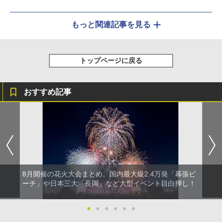
もっと関連記事を見る
トップページに戻る
おすすめ記事
8月開催の花火大会まとめ。国内最大級2.4万発「幕張ビ
ーチ」や日本三大「長岡」など大型イベント目白押し！
●
●
●
●
●
●