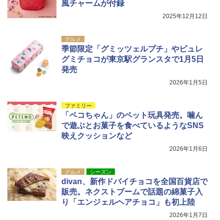
ンパクト多機能設計 持ち運び便利 アウトド
風チャームが付録
ア/オフィス/教育現場/展示会用 緑
2025年12月12日
￥1,180
グルメ
季節限定「グミッツェルプチ」やピュレ
グミチョコが東京駅グランスタで1月5日
発売
2026年1月5日
ファミリー
「ペコちゃん」のペット玩具発売。噛ん
で遊ぶとお菓子を食べているようなSNS
映えクッションなど
2026年1月6日
グルメ
シーズン
divan、新作ドバイチョコを全国百貨店で
販売。ネクストブームで話題の綿菓子入
り「エンジェルヘアチョコ」も初上陸
2026年1月7日