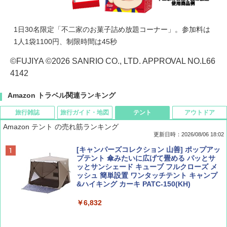
1日30名限定「不二家のお菓子詰め放題コーナー」。参加料は
1人1袋1100円、制限時間は45秒
©FUJIYA ©2026 SANRIO CO., LTD. APPROVAL NO.L66
4142
Amazon トラベル関連ランキング
旅行雑誌
旅行ガイド・地図
テント
アウトドア
Amazon テント の売れ筋ランキング
更新日時：2026/08/06 18:02
ディズニーファン ２０２６年 ９月号 [雑
D40 地球の歩き方 チェンマイ タイ北部の魅
[キャンパーズコレクション 山善] ポップアッ
誌] (ＤＩＳＮＥＹ ＦＡＮ)
力的な町 2026～2027 地球の歩き方D アジア
プテント 傘みたいに広げて畳める パッとサ
ッとサンシェード キューブ フルクローズ メ
ッシュ 簡単設置 ワンタッチテント キャンプ
￥713
￥2,079
&ハイキング カーキ PATC-150(KH)
￥6,832
Coyote No.89 特集 星野道夫 夢見る旅
A09 地球の歩き方 イタリア 2026～2027 地
球の歩き方A ヨーロッパ