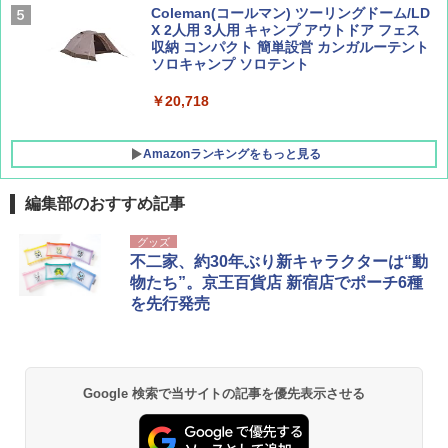
Coleman(コールマン) ツーリングドーム/LD
X 2人用 3人用 キャンプ アウトドア フェス
収納 コンパクト 簡単設営 カンガルーテント
ソロキャンプ ソロテント
￥20,718
Amazonランキングをもっと見る
編集部のおすすめ記事
BUNDOK(バンドック)ソロ ドーム 1 EX BDK
グッズ
-08EX カーキ ソロキャンプ ポリエステル フ
不二家、約30年ぶり新キャラクターは“動
レーム テント
物たち”。京王百貨店 新宿店でポーチ6種
を先行発売
￥14,800
GRANDOOR ステンレス保冷剤 2個セット 2
026リニューアル 急速冷凍 空間倍増 衛生的
Google 検索で当サイトの記事を優先表示させる
コンパクト 保冷力長持ち
￥2,980