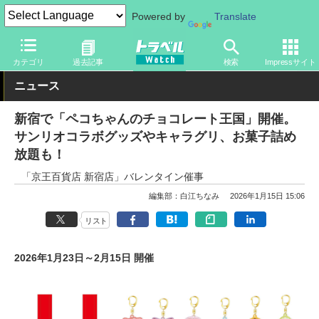
Powered by
Translate
トラベル Watch
旅のアイテム
旅行グッズ
キャラクター
カテゴリ
過去記事
検索
Impressサイト
ニュース
新宿で「ペコちゃんのチョコレート王国」開催。
サンリオコラボグッズやキャラグリ、お菓子詰め
放題も！
「京王百貨店 新宿店」バレンタイン催事
編集部：白江ちなみ
2026年1月15日 15:06
リスト
2026年1月23日～2月15日 開催