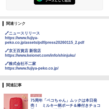
熊撃退スプレー 熊よけスプレー 熊スプレー
【日本企業販売】超強力クマ対策スプレー 30
0ml（連続噴射30秒）110ml（連続噴射15
秒）射程5～10m 安全ロック搭載 携帯収納袋
関連リンク
付き ヒグマ・イノシシ対策 自治体・教育機
関の購入実績 登山・キャンプ・アウトドア・
🔗ニュースリリース
防災用品 長期保存可能 緊急時用 日本国内発
https://www.fujiya-
送
peko.co.jp/assets/pdf/press20260115_2.pdf
￥3,680
🔗京王百貨店 新宿店
https://www.keionet.com/info/shinjuku/
DEWEL パラソル 大型 ビーチ アウトドアパ
🔗株式会社不二家
ラソル ガーデン サイトシート付 折りたたみ
https://www.fujiya-peko.co.jp/
防水 UVカット 4段階高さ調整 軽量 収納袋付
き
￥6,459
関連記事
グッズ
ポインターライト 強力 小型 緑色/赤色/青紫色
75周年「ペコちゃん」ムックは本日発
USB充電式 高精度 超長距離照射 長時間使用
売！ ミルキー柄ポーチ＆棒付きチョコ
可能 安全ロック付き 高安全性 金属製耐久 コ