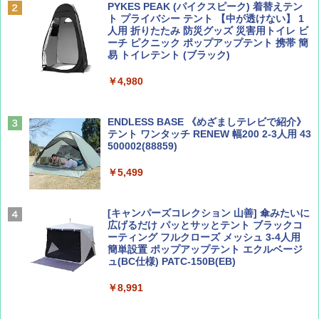
PYKES PEAK (パイクスピーク) 着替えテン
￥1,540
ト プライバシー テント 【中が透けない】 1
￥2,479
人用 折りたたみ 防災グッズ 災害用トイレ ビ
ーチ ピクニック ポップアップテント 携帯 簡
易 トイレテント (ブラック)
山と溪谷 2026年8月号「南アルプス大全」
A26 地球の歩き方 チェコ ポーランド スロヴ
￥4,980
ァキア 2026～2027 地球の歩き方A ヨーロッ
パ
￥1,540
￥2,277
ENDLESS BASE 《めざましテレビで紹介》
テント ワンタッチ RENEW 幅200 2-3人用 43
500002(88859)
AIRLINE（エアライン）2026年9月号【特
地球の歩き方 スター・ウォーズ
集】ボーイング110周年を祝して！
￥5,499
￥2,695
￥1,760
[キャンパーズコレクション 山善] 傘みたいに
広げるだけ パッとサッとテント ブラックコ
ーティング フルクローズ メッシュ 3-4人用
簡単設置 ポップアップテント エクルベージ
BE-PAL(ビ-パル) 2026年 9 月号【特別付録:
新しい日本地理 地図・統計・移動から読み
ュ(BC仕様) PATC-150B(EB)
SOTO ミニマル"旅"財布 ランダム2種】
解く (講談社現代新書)
￥8,991
￥1,500
￥1,540