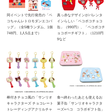
同イベントで先行発売の「ペ
真っ赤なデザインがバレンタ
コちゃんレトロモダンエコバ
インらしい「ペコポコチョコ
ッグ」（全5種ランダム、1個
缶」（990円）、「ペコポコチ
748円、1人5点まで）
ョコポーチギフト」（1210円
9など
棒付きチョコ風の「サンリオ
食べ終わったあとも使えるお
キャラクターズ チョコレート
菓子缶「サンリオキャラクタ
トレーディングアクリルチャ
ーズ×ペコ コラボギフト缶」