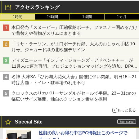
アクセスランキング
1時間
24時間
1週間
1カ月
本日発売「スヌーピー」圧縮収納ポーチ。ファスナー閉めるだけ
で着替えや荷物がスリムにまとまる
「リサ・ラーソン」がま口ポーチ付録、大人のおしゃれ手帖 10
月号。ジャカード織の北欧猫デザイン
ディズニーシー「インディ・ジョーンズ・アドベンチャー」が
11月末に運営再開。プロジェクションマッピングを追加、DPA
は1500円
名神 大津SA「びわ湖大花火大会」開催に伴い閉鎖。明日15～21
時は店舗・トイレ・駐車場の利用不可
クロックスのリカバリーサンダルがセールで半額。23～31cmの
幅広いサイズ展開、独自のクッション素材を採用
もっと見る
Special Site
性能の良いお得な中古PC情報はこのページで