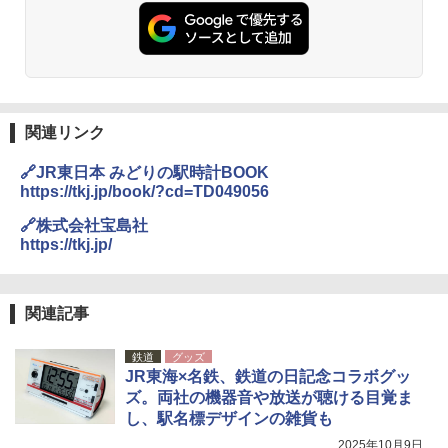
関連リンク
🔗JR東日本 みどりの駅時計BOOK
https://tkj.jp/book/?cd=TD049056
🔗株式会社宝島社
https://tkj.jp/
関連記事
鉄道
グッズ
JR東海×名鉄、鉄道の日記念コラボグッ
ズ。両社の機器音や放送が聴ける目覚ま
し、駅名標デザインの雑貨も
2025年10月9日