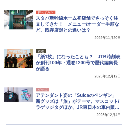
行ってみた
スタバ新幹線ホーム初店舗でさっそく注
文してきた！ メニュー/オーダー手順な
ど、既存店舗との違いは？
2025年11月20日
鉄道
「紙1枚」になったことも？ JTB時刻表
が創刊100年・通巻1200号で歴代編集長
が語る
2025年12月12日
グッズ
アテンダント姿の「Suicaのペンギン」
新グッズは「旅」がテーマ。マスコット/
ラゲッジタグほか、JR東日本の車内販売
限定
2025年12月4日