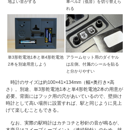
地よい音がする
車ベル2（低音）を切り替えら
れる
単3形乾電池1本と単4形乾電池
アラームセット用のダイヤル
2本を別途用意しよう
は左側。付属のシールを貼る
と分かりやすい
時計のサイズは約100×41×134mm（幅×奥行き×高
さ）。別途、単3形乾電池1本と単4形乾電池2本の用意が
必要。背面にはフック用の穴があいているので、壁掛け
時計として高い場所に設置すれば、駅と同じように見上
げて楽しむこともできる。
なお、実際の駅時計はカチコチと秒針の音が鳴るが、
本商品はスイープムーブメント（連続秒針）のため、就