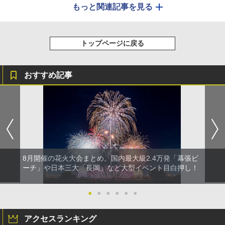
もっと関連記事を見る
トップページに戻る
おすすめ記事
8月開催の花火大会まとめ。国内最大級2.4万発「幕張ビ
ーチ」や日本三大「長岡」など大型イベント目白押し！
●
●
●
●
●
●
アクセスランキング