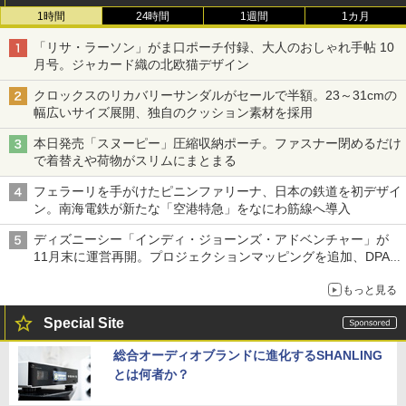
1時間
24時間
1週間
1カ月
「リサ・ラーソン」がま口ポーチ付録、大人のおしゃれ手帖 10
月号。ジャカード織の北欧猫デザイン
クロックスのリカバリーサンダルがセールで半額。23～31cmの
幅広いサイズ展開、独自のクッション素材を採用
本日発売「スヌーピー」圧縮収納ポーチ。ファスナー閉めるだけ
で着替えや荷物がスリムにまとまる
フェラーリを手がけたピニンファリーナ、日本の鉄道を初デザイ
ン。南海電鉄が新たな「空港特急」をなにわ筋線へ導入
ディズニーシー「インディ・ジョーンズ・アドベンチャー」が
11月末に運営再開。プロジェクションマッピングを追加、DPA
は1500円
もっと見る
Special Site
総合オーディオブランドに進化するSHANLING
とは何者か？