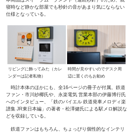
寝時など静かな部屋でも秒針の音があまり気にならない
仕様となっている。
リビングに飾ってみた（カレ
時間が見やすいのでデスク周
ンダーは記者私物）
辺に置くのもお勧め
時計本体のほかにも、全16ページの冊子が付属。鉄道
ファン・市川紗椰氏や、永楽電気 営業本部の伊藤博行氏
へのインタビュー、「鉄のバイエル 鉄道発車メロディ楽
譜集 JR東日本編」の著者・松澤健氏による駅メロ解説な
どを収録している。
鉄道ファンはもちろん、ちょっぴり個性的なインテリ