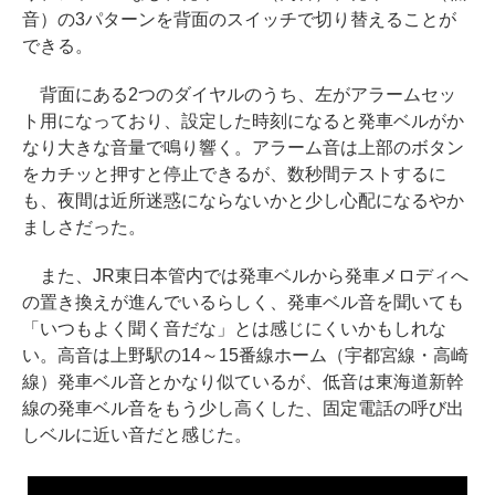
音）の3パターンを背面のスイッチで切り替えることが
できる。
背面にある2つのダイヤルのうち、左がアラームセッ
ト用になっており、設定した時刻になると発車ベルがか
なり大きな音量で鳴り響く。アラーム音は上部のボタン
をカチッと押すと停止できるが、数秒間テストするに
も、夜間は近所迷惑にならないかと少し心配になるやか
ましさだった。
また、JR東日本管内では発車ベルから発車メロディへ
の置き換えが進んでいるらしく、発車ベル音を聞いても
「いつもよく聞く音だな」とは感じにくいかもしれな
い。高音は上野駅の14～15番線ホーム（宇都宮線・高崎
線）発車ベル音とかなり似ているが、低音は東海道新幹
線の発車ベル音をもう少し高くした、固定電話の呼び出
しベルに近い音だと感じた。