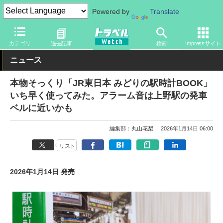
Powered by
Translate
トラベル Watch
旅のアイテム
旅行グッズ
時計
カテゴリ
過去記事
検索
Impressサイト
ニュース
本物そっくり「JR東日本 みどりの駅時計BOOK」
いち早く使ってみた。アラーム音は上野駅の発車
ベルに近いかも
編集部：丸山花梨
2026年1月14日 06:00
リスト
2026年1月14日 発売