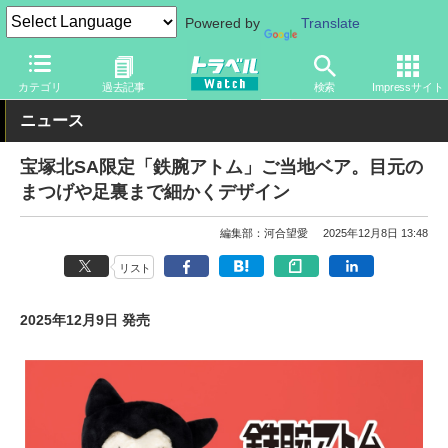
Powered by
Translate
トラベル Watch
地域
国内旅行
近畿
カテゴリ
過去記事
検索
Impressサイト
ニュース
宝塚北SA限定「鉄腕アトム」ご当地ベア。目元の
まつげや足裏まで細かくデザイン
編集部：河合望愛
2025年12月8日 13:48
リスト
2025年12月9日 発売