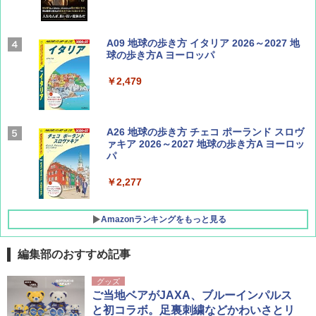
Coyote No.89 特集 星野道夫 夢見る旅
A09 地球の歩き方 イタリア 2026～2027 地
球の歩き方A ヨーロッパ
￥1,540
￥2,479
AIRLINE（エアライン）2026年9月号【特
A26 地球の歩き方 チェコ ポーランド スロヴ
集】ボーイング110周年を祝して！
ァキア 2026～2027 地球の歩き方A ヨーロッ
パ
￥1,760
￥2,277
Amazonランキングをもっと見る
編集部のおすすめ記事
[キャンパーズコレクション 山善] ポップアッ
GRANDOOR ステンレス保冷剤 2個セット 2
グッズ
プテント 傘みたいに広げて畳める パッとサ
026リニューアル 急速冷凍 空間倍増 衛生的
ご当地ベアがJAXA、ブルーインパルス
ッとサンシェード キューブ フルクローズ メ
コンパクト 保冷力長持ち
と初コラボ。足裏刺繍などかわいさとリ
ッシュ 簡単設置 ワンタッチテント キャンプ