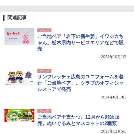
￥1,180
ュ(BC仕様) PATC-150B(EB)
￥9,990
関連記事
熊撃退スプレー 熊よけスプレー 熊スプレー
【日本企業販売】超強力クマ対策スプレー 30
0ml（連続噴射30秒）110ml（連続噴射15
グッズ
[キャンパーズコレクション 山善] 傘みたいに
秒）射程5～10m 安全ロック搭載 携帯収納袋
ご当地ベア「岩下の新生姜」イワシカち
広げるだけ パッとサッとテント キューブワ
付き ヒグマ・イノシシ対策 自治体・教育機
ゃん。栃木県内サービスエリアなどで販
イド ブラックコーティング フルクローズ メ
関の購入実績 登山・キャンプ・アウトドア・
ッシュ 4人用 簡単設置 ポップアップテント P
防災用品 長期保存可能 緊急時用 日本国内発
売
ATCW-150B エクルベージュ
送
2024年10月1日
￥-
￥3,680
グッズ
サンフレッチェ広島のユニフォームを着
た「ご当地ベア」。クラブのオフィシャ
ルストアで発売
2024年6月10日
グッズ
ご当地ベア干支たつ、12月から順次販
売。ぬいぐるみとマスコットの2種類
2023年12月5日