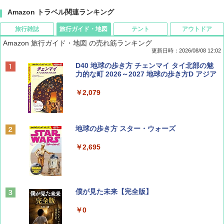
Amazon トラベル関連ランキング
旅行雑誌
旅行ガイド・地図
テント
アウトドア
Amazon 旅行ガイド・地図 の売れ筋ランキング
更新日時：2026/08/08 12:02
BE-PAL(ビ-パル) 2026年 9 月号【特別付録:
D40 地球の歩き方 チェンマイ タイ北部の魅
SOTO ミニマル"旅"財布 ランダム2種】
力的な町 2026～2027 地球の歩き方D アジア
￥1,500
￥2,079
ディズニーファン ２０２６年 ９月号 [雑
地球の歩き方 スター・ウォーズ
誌] (ＤＩＳＮＥＹ ＦＡＮ)
￥2,695
￥713
山と溪谷 2026年8月号「南アルプス大全」
僕が見た未来【完全版】
￥1,540
￥0