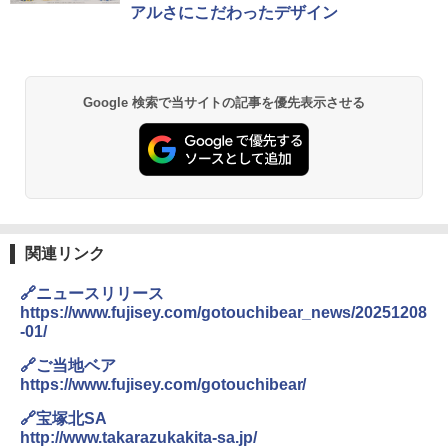
アルさにこだわったデザイン
&ハイキング カーキ PATC-150(KH)
￥2,980
￥6,830
BUNDOK(バンドック)ソロ ドーム 1 EX BDK
-08EX カーキ ソロキャンプ ポリエステル フ
Google 検索で当サイトの記事を優先表示させる
PYKES PEAK (パイクスピーク) 着替えテン
レーム ドーム型 テント
ト プライバシー テント 【中が透けない】 1
人用 折りたたみ 防災グッズ 災害用トイレ ビ
￥14,800
ーチ ピクニック ポップアップテント 携帯 簡
易 トイレテント (ブラック)
DEWEL パラソル 大型 ビーチ アウトドアパ
￥4,980
ラソル ガーデン サイトシート付 折りたたみ
防水 UVカット 4段階高さ調整 軽量 収納袋付
き
関連リンク
ENDLESS BASE 《めざましテレビで紹介》
テント ワンタッチ RENEW 幅200 2-3人用 43
￥6,459
🔗ニュースリリース
500002(88859)
https://www.fujisey.com/gotouchibear_news/20251208
-01/
￥5,999
ポインターライト 強力 小型 緑色/赤色/青紫色
USB充電式 高精度 超長距離照射 長時間使用
🔗ご当地ベア
可能 安全ロック付き 高安全性 金属製耐久 コ
https://www.fujisey.com/gotouchibear/
[キャンパーズコレクション 山善] 傘みたいに
ンパクト多機能設計 持ち運び便利 アウトド
広げるだけ パッとサッとテント ブラックコ
ア/オフィス/教育現場/展示会用 緑
🔗宝塚北SA
ーティング フルクローズ メッシュ 3-4人用
http://www.takarazukakita-sa.jp/
簡単設置 ポップアップテント エクルベージ