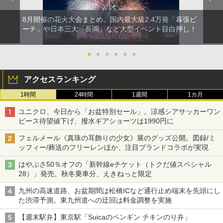
8月開催の花火大会まとめ。国内最大級2.4万発「幕張ビ
ーチ」や日本三大「長岡」など大型イベント目白押し！
●
●
●
●
●
●
アクセスランキング
1時間
24時間
1週間
1カ月
ユニクロ、今日から「お盆特別セール」。涼感シアサッカーワン
ピース待望値下げ、撥水ギアショーツは1990円に
フェルメール《真珠の耳飾りの少女》展のグッズ公開。図録/ミ
ッフィー/葬送のフリーレンほか、注目ブランドコラボが実現
はやぶさ50％オフの「新幹線eチケット（トクだ値スペシャル
28）」発売。秋冬乗車分、えきねっと限定
九州の高速道路、お盆期間は松橋ICなど通行止め端末を先頭にし
た渋滞予測。東九州道への迂回は料金調整を実施
【週末駅弁】東京駅「Suicaのペンギン チキンのり弁」