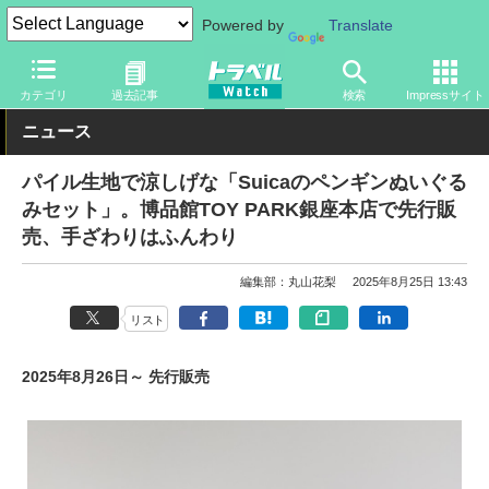
Powered by
Translate
トラベル Watch
旅のアイテム
旅行グッズ
キャラクター
カテゴリ
過去記事
検索
Impressサイト
ニュース
パイル生地で涼しげな「Suicaのペンギンぬいぐる
みセット」。博品館TOY PARK銀座本店で先行販
売、手ざわりはふんわり
編集部：丸山花梨
2025年8月25日 13:43
リスト
2025年8月26日～ 先行販売