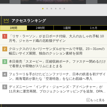
●
●
●
●
●
●
アクセスランキング
1時間
24時間
1週間
1カ月
「リサ・ラーソン」がま口ポーチ付録、大人のおしゃれ手帖 10
月号。ジャカード織の北欧猫デザイン
クロックスのリカバリーサンダルがセールで半額。23～31cmの
幅広いサイズ展開、独自のクッション素材を採用
本日発売「スヌーピー」圧縮収納ポーチ。ファスナー閉めるだけ
で着替えや荷物がスリムにまとまる
フェラーリを手がけたピニンファリーナ、日本の鉄道を初デザイ
ン。南海電鉄が新たな「空港特急」をなにわ筋線へ導入
ディズニーシー「インディ・ジョーンズ・アドベンチャー」が
11月末に運営再開。プロジェクションマッピングを追加、DPA
は1500円
もっと見る