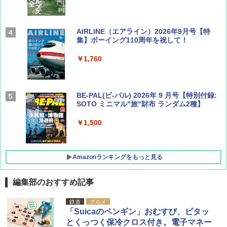
AIRLINE（エアライン）2026年9月号【特
集】ボーイング110周年を祝して！
￥1,760
BE-PAL(ビ-パル) 2026年 9 月号【特別付録:
SOTO ミニマル"旅"財布 ランダム2種】
￥1,500
Amazonランキングをもっと見る
編集部のおすすめ記事
D40 地球の歩き方 チェンマイ タイ北部の魅
[キャンパーズコレクション 山善] ポップアッ
BUNDOK(バンドック)ソロ ドーム 1 EX BDK
鉄道
グルメ
力的な町 2026～2027 地球の歩き方D アジア
プテント 傘みたいに広げて畳める パッとサ
-08EX カーキ ソロキャンプ ポリエステル フ
「Suicaのペンギン」おむすび、ピタッ
ッとサンシェード キューブ フルクローズ メ
レーム テント
とくっつく保冷クロス付き。電子マネー
ッシュ 簡単設置 ワンタッチテント キャンプ
￥2,079