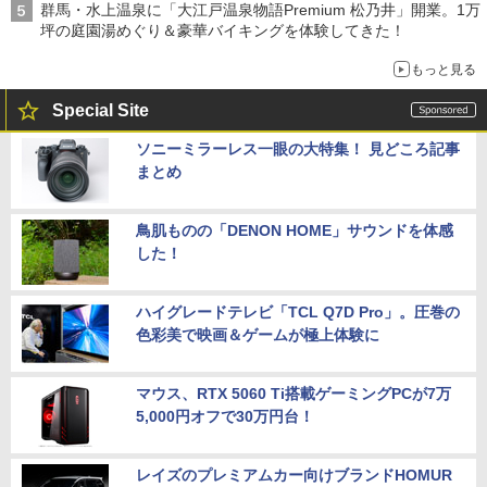
群馬・水上温泉に「大江戸温泉物語Premium 松乃井」開業。1万
坪の庭園湯めぐり＆豪華バイキングを体験してきた！
もっと見る
Special Site
ソニーミラーレス一眼の大特集！ 見どころ記事
まとめ
鳥肌ものの「DENON HOME」サウンドを体感
した！
ハイグレードテレビ「TCL Q7D Pro」。圧巻の
色彩美で映画＆ゲームが極上体験に
マウス、RTX 5060 Ti搭載ゲーミングPCが7万
5,000円オフで30万円台！
レイズのプレミアムカー向けブランドHOMUR