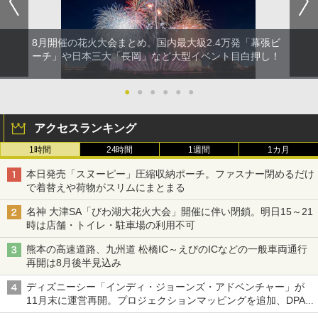
8月開催の花火大会まとめ。国内最大級2.4万発「幕張ビ
ーチ」や日本三大「長岡」など大型イベント目白押し！
●
●
●
●
●
●
アクセスランキング
1時間
24時間
1週間
1カ月
本日発売「スヌーピー」圧縮収納ポーチ。ファスナー閉めるだけ
で着替えや荷物がスリムにまとまる
名神 大津SA「びわ湖大花火大会」開催に伴い閉鎖。明日15～21
時は店舗・トイレ・駐車場の利用不可
熊本の高速道路、九州道 松橋IC～えびのICなどの一般車両通行
再開は8月後半見込み
ディズニーシー「インディ・ジョーンズ・アドベンチャー」が
11月末に運営再開。プロジェクションマッピングを追加、DPA
は1500円