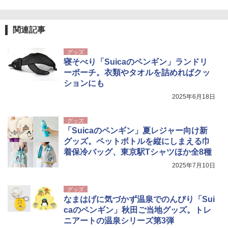
新しい日本地理 地図・統計・移動から読み
￥1,180
ュ(BC仕様) PATC-150B(EB)
解く (講談社現代新書)
￥8,991
￥1,540
関連記事
電動エアーポンプ SUP用 20PSI 電動ポンプ
ゴムボート 空気入れ 空気抜き 自動停止 過熱
保護 日光可読lcd 7種類ノズル付き
グッズ
Coleman(コールマン) ツーリングドーム/LD
寝そべり「Suicaのペンギン」ランドリ
X 2人用 3人用 キャンプ アウトドア フェス
￥7,299
ーポーチ。衣類やタオルを詰めればクッ
収納 コンパクト 簡単設営 カンガルーテント
ソロキャンプ ソロテント
ションにも
2025年6月18日
￥20,718
グッズ
「Suicaのペンギン」夏レジャー向け新
グッズ。ペットボトルを縦にしまえる巾
着保冷バッグ、東京駅Tシャツほか全8種
2025年7月10日
グッズ
なまはげに気づかず温泉でのんびり「Sui
caのペンギン」秋田ご当地グッズ。トレ
ニアートの温泉シリーズ第3弾