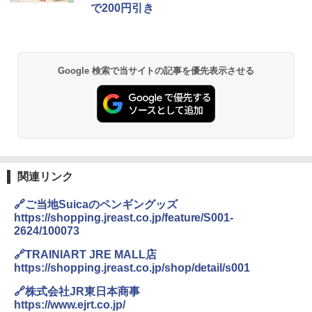
で200円引き
&ハイキング カーキ PATC-150(KH)
￥14,800
￥6,832
A09 地球の歩き方 イタリア 2026～2027 地
GRANDOOR ステンレス保冷剤 2個セット 2
球の歩き方A ヨーロッパ
026リニューアル 急速冷凍 空間倍増 衛生的
Google 検索で当サイトの記事を優先表示させる
PYKES PEAK (パイクスピーク) 着替えテン
コンパクト 保冷力長持ち
ト プライバシー テント 【中が透けない】 1
￥2,479
人用 折りたたみ 防災グッズ 災害用トイレ ビ
￥2,980
ーチ ピクニック ポップアップテント 携帯 簡
易 トイレテント (オリーブ)
A26 地球の歩き方 チェコ ポーランド スロヴ
DEWEL パラソル 大型 ビーチ アウトドアパ
￥-
ァキア 2026～2027 地球の歩き方A ヨーロッ
ラソル ガーデン サイトシート付 折りたたみ
パ
防水 UVカット 4段階高さ調整 軽量 収納袋付
き
関連リンク
￥2,277
ENDLESS BASE 《めざましテレビで紹介》
テント ワンタッチ RENEW 幅200 2-3人用 43
￥6,459
🔗ご当地Suicaのペンギングッズ
500002(89147)
https://shopping.jreast.co.jp/feature/S001-
地球の歩き方 スター・ウォーズ
2624/100073
￥5,499
ポインターライト 強力 小型 緑色/赤色/青紫色
￥2,695
USB充電式 高精度 超長距離照射 長時間使用
🔗TRAINIART JRE MALL店
可能 安全ロック付き 高安全性 金属製耐久 コ
https://shopping.jreast.co.jp/shop/detail/s001
[キャンパーズコレクション 山善] 傘みたいに
ンパクト多機能設計 持ち運び便利 アウトド
広げるだけ パッとサッとテント ブラックコ
ア/オフィス/教育現場/展示会用 緑
🔗株式会社JR東日本商事
ーティング フルクローズ メッシュ 3-4人用
https://www.ejrt.co.jp/
簡単設置 ポップアップテント エクルベージ