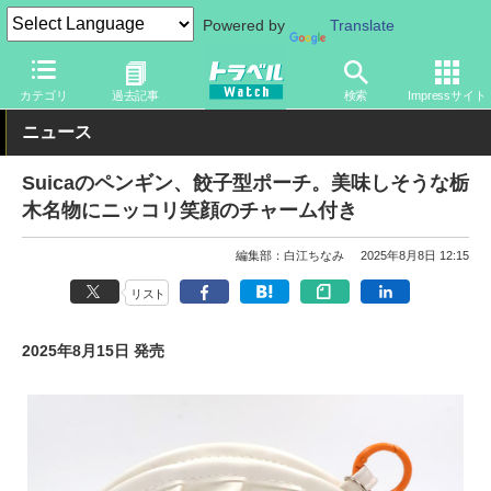
Powered by
Translate
トラベル Watch
旅のアイテム
旅行グッズ
キャラクター
カテゴリ
過去記事
検索
Impressサイト
ニュース
Suicaのペンギン、餃子型ポーチ。美味しそうな栃
木名物にニッコリ笑顔のチャーム付き
編集部：白江ちなみ
2025年8月8日 12:15
リスト
2025年8月15日 発売