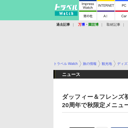
過去記事
万
博
・
園芸博
取材記事
トラベル Watch
旅の情報
観光地
ディズ
ニュース
ダッフィー＆フレンズ
20周年で秋限定メニュ