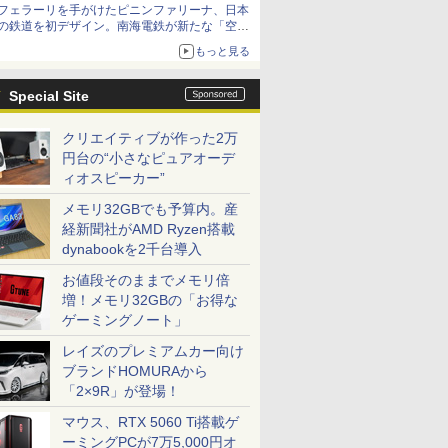
フェラーリを手がけたピニンファリーナ、日本
の鉄道を初デザイン。南海電鉄が新たな「空港
特急」をなにわ筋線へ導入
もっと見る
Special Site
クリエイティブが作った2万
円台の“小さなピュアオーデ
ィオスピーカー”
メモリ32GBでも予算内。産
経新聞社がAMD Ryzen搭載
dynabookを2千台導入
お値段そのままでメモリ倍
増！メモリ32GBの「お得な
ゲーミングノート」
レイズのプレミアムカー向け
ブランドHOMURAから
「2×9R」が登場！
マウス、RTX 5060 Ti搭載ゲ
ーミングPCが7万5,000円オ