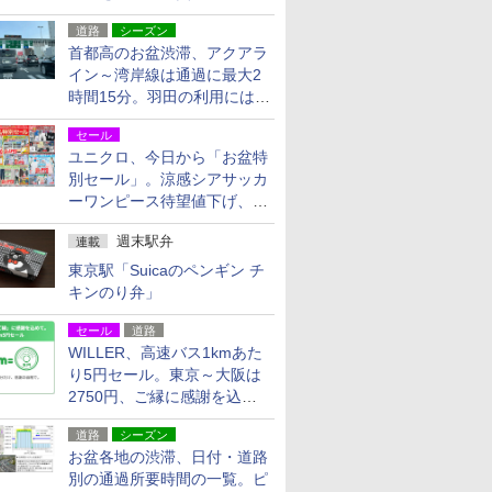
活動・復旧支援
道路
シーズン
首都高のお盆渋滞、アクアラ
イン～湾岸線は通過に最大2
時間15分。羽田の利用には
「空港西出口」の利用検討を
セール
ユニクロ、今日から「お盆特
別セール」。涼感シアサッカ
ーワンピース待望値下げ、撥
水ギアショーツは1990円に
週末駅弁
連載
東京駅「Suicaのペンギン チ
キンのり弁」
セール
道路
WILLER、高速バス1kmあた
り5円セール。東京～大阪は
2750円、ご縁に感謝を込め
た20周年記念キャンペーン
道路
シーズン
お盆各地の渋滞、日付・道路
別の通過所要時間の一覧。ピ