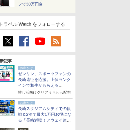
フで30万円台！
トラベル Watch をフォローする
新記事
お出かけ
ゼンリン、スポーツファンの
長崎遠征を応援。上位ランク
インで和牛がもらえる
「GO！GO！長崎スタンプラ
推し活向けクリアうちわも配布
リー」
お出かけ
長崎スタジアムシティでの観
戦＆2泊で最大1万円お得にな
る「長崎満喫！アウェイ遠征
応援キャンペーン」