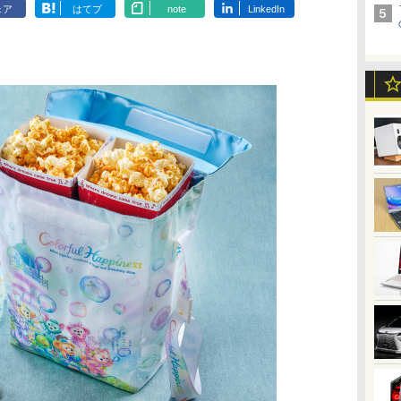
ェア
はてブ
note
LinkedIn