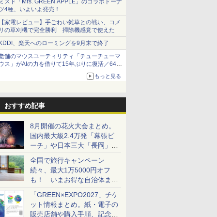
ミスド「Mrs. GREEN APPLE」のコラボドーナ
ツ4種、いよいよ発売！
【家電レビュー】手ごわい雑草との戦い、コメ
リの草刈機で完全勝利 掃除機感覚で使えた
KDDI、楽天へのローミングを9月末で終了
老舗のマウスユーティリティ「チューチューマ
ウス」がAIの力を借りて15年ぶりに復活／64bit
化、Windows 10/11、「Chrome」も走り回
もっと見る
る。復活記念で2026年末まで500円
おすすめ記事
8月開催の花火大会まとめ。
国内最大級2.4万発「幕張ビ
ーチ」や日本三大「長岡」な
ど大型イベント目白押し！
全国で旅行キャンペーン
続々、最大1万5000円オフ
も！ いまお得な自治体まと
め
「GREEN×EXPO2027」チケ
ット情報まとめ。紙・電子の
販売店舗や購入手順、記念チ