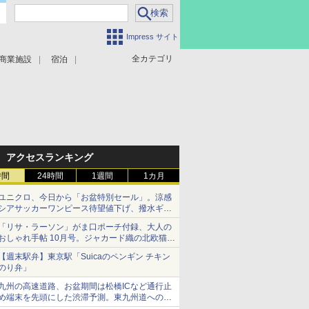
Impress サイト
全カテゴリ
商業施設
宿泊
アクセスランキング
時間
24時間
1週間
1カ月
ユニクロ、今日から「お盆特別セール」。涼感
シアサッカーワンピース待望値下げ、撥水ギア
ショーツは1990円に
「リサ・ラーソン」がま口ポーチ付録、大人の
おしゃれ手帖 10月号。ジャカード織の北欧猫デ
ザイン
【週末駅弁】東京駅「Suicaのペンギン チキン
のり弁」
九州の高速道路、お盆期間は松橋ICなど通行止
め端末を先頭にした渋滞予測。東九州道への迂
回は料金調整を実施