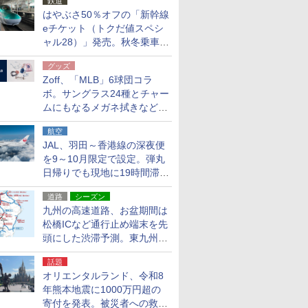
鉄道
はやぶさ50％オフの「新幹線
eチケット（トクだ値スペシ
ャル28）」発売。秋冬乗車
分、えきねっと限定
グッズ
Zoff、「MLB」6球団コラ
ボ。サングラス24種とチャー
ムにもなるメガネ拭きなど雑
貨24種
航空
JAL、羽田～香港線の深夜便
を9～10月限定で設定。弾丸
日帰りでも現地に19時間滞在
できる
道路
シーズン
九州の高速道路、お盆期間は
松橋ICなど通行止め端末を先
頭にした渋滞予測。東九州道
への迂回は料金調整を実施
話題
オリエンタルランド、令和8
年熊本地震に1000万円超の
寄付を発表。被災者への救援