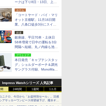
ークは下り8日・13日、上り
14日・15日
ホテル
「コートヤード・バイ・マリ
オット京都駅」11月16日開
業。八条口徒歩3分にスイー
ト含む全270室、ダイニング
鉄道
も併設
銀座線、平日70本・土休日
58本増発で日中の運転を3分
間隔へ短縮。丸ノ内線も池袋
～中野坂上を4分間隔に
アウトドア
本日発売「キャプテンスタッ
グ」ショルダーポーチ＆調光
サングラス付録、MonoMax
9月号増刊
Impress Watchシリーズ 人気記事
時間
24時間
1週間
1カ月
ユニクロ、今日から「お盆特別セール」。涼感
シアサッカーワンピース待望値下げ、撥水ギア
ショーツは1990円に