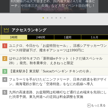
8月開催の花火大会まとめ。国内最大級2.4万発「幕張ビ
ーチ」や日本三大「長岡」など大型イベント目白押し！
●
●
●
●
●
●
アクセスランキング
1時間
24時間
1週間
1カ月
ユニクロ、今日から「お盆特別セール」。涼感シアサッカーワン
ピース待望値下げ、撥水ギアショーツは1990円に
はやぶさ50％オフの「新幹線eチケット（トクだ値スペシャル
28）」発売。秋冬乗車分、えきねっと限定
【週末駅弁】東京駅「Suicaのペンギン チキンのり弁」
フェラーリを手がけたピニンファリーナ、日本の鉄道を初デザイ
ン。南海電鉄が新たな「空港特急」をなにわ筋線へ導入
九州の高速道路、お盆期間は松橋ICなど通行止め端末を先頭にし
た渋滞予測。東九州道への迂回は料金調整を実施
もっと見る