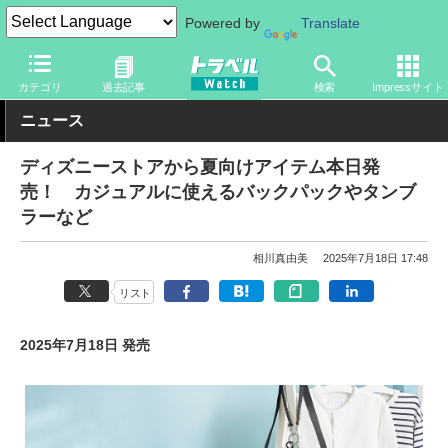
Powered by
Translate
トラベル Watch
旅の情報
観光地
ディズニーリゾート
カテゴリ
過去記事
検索
Impressサイト
ニュース
ディズニーストアから夏向けアイテム本日発
売！ カジュアルに使えるバックパックやタンブ
ラーなど
相川真由美
2025年7月18日 17:48
リスト
2025年7月18日 発売