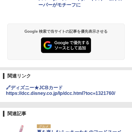
き
ーパーがモチーフに
￥6,459
熊撃退スプレー 熊よけスプレー 熊スプレー
Google 検索で当サイトの記事を優先表示させる
【日本企業販売】超強力クマ対策スプレー 30
0ml（連続噴射30秒）110ml（連続噴射15
秒）射程5～10m 安全ロック搭載 携帯収納袋
付き ヒグマ・イノシシ対策 自治体・教育機
関の購入実績 登山・キャンプ・アウトドア・
防災用品 長期保存可能 緊急時用 日本国内発
送
￥3,680
関連リンク
🔗ディズニー★JCBカード
GRANDOOR ステンレス保冷剤 2個セット 2
https://dcc.disney.co.jp/lp/dcc.html?toc=1321760/
026リニューアル 急速冷凍 空間倍増 衛生的
コンパクト 保冷力長持ち
￥2,980
関連記事
グルメ
ポインターライト 強力 小型 緑色/赤色/青紫色