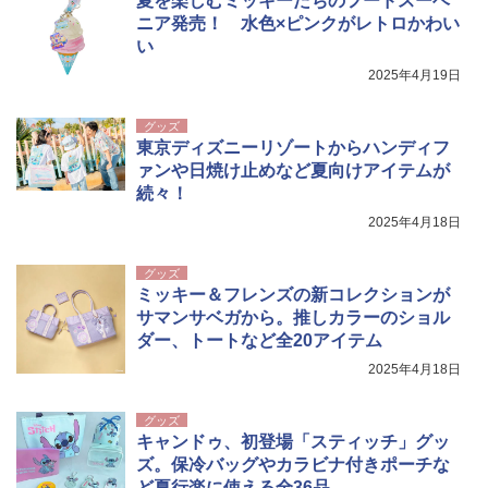
夏を楽しむミッキーたちのフードスーベ
USB充電式 高精度 超長距離照射 長時間使用
可能 安全ロック付き 高安全性 金属製耐久 コ
ニア発売！ 水色×ピンクがレトロかわい
ンパクト多機能設計 持ち運び便利 アウトド
い
ア/オフィス/教育現場/展示会用 緑
2025年4月19日
￥1,180
グッズ
東京ディズニーリゾートからハンディフ
電動エアーポンプ SUP用 20PSI 電動ポンプ
ァンや日焼け止めなど夏向けアイテムが
ゴムボート 空気入れ 空気抜き 自動停止 過熱
続々！
保護 日光可読lcd 7種類ノズル付き
2025年4月18日
￥7,884
グッズ
ミッキー＆フレンズの新コレクションが
サマンサベガから。推しカラーのショル
ダー、トートなど全20アイテム
2025年4月18日
グッズ
キャンドゥ、初登場「スティッチ」グッ
ズ。保冷バッグやカラビナ付きポーチな
ど夏行楽に使える全36品