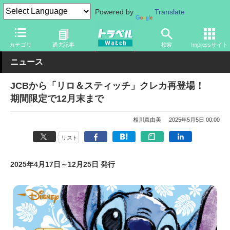
Powered by
Translate
トラベル Watch
旅の情報
観光地
ディズニーリゾート
カテゴリ
過去記事
検索
Impressサイト
ニュース
JCBから「リロ＆スティッチ」クレカ再登場！
期間限定で12月末まで
相川真由美
2025年5月5日 00:00
リスト
2025年4月17日～12月25日 発行