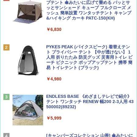
SOTO ミニマル"旅"財布 ランダム2種】
力的な町 2026～2027 地球の歩き方D アジア
プテント 傘みたいに広げて畳める パッとサ
ッとサンシェード キューブ フルクローズ メ
ッシュ 簡単設置 ワンタッチテント キャンプ
￥1,500
￥2,079
&ハイキング カーキ PATC-150(KH)
￥6,830
ディズニーファン ２０２６年 ９月号 [雑
地球の歩き方 スター・ウォーズ
誌] (ＤＩＳＮＥＹ ＦＡＮ)
PYKES PEAK (パイクスピーク) 着替えテン
￥2,695
ト プライバシー テント 【中が透けない】 1
￥713
人用 折りたたみ 防災グッズ 災害用トイレ ビ
ーチ ピクニック ポップアップテント 携帯 簡
易 トイレテント (ブラック)
山と溪谷 2026年8月号「南アルプス大全」
A09 地球の歩き方 イタリア 2026～2027 地
￥4,980
球の歩き方A ヨーロッパ
￥1,540
￥2,479
ENDLESS BASE 《めざましテレビで紹介》
テント ワンタッチ RENEW 幅200 2-3人用 43
500002(89232)
Coyote No.89 特集 星野道夫 夢見る旅
A26 地球の歩き方 チェコ ポーランド スロヴ
ァキア 2026～2027 地球の歩き方A ヨーロッ
￥5,999
パ
￥1,540
￥2,277
[キャンパーズコレクション 山善] 傘みたいに