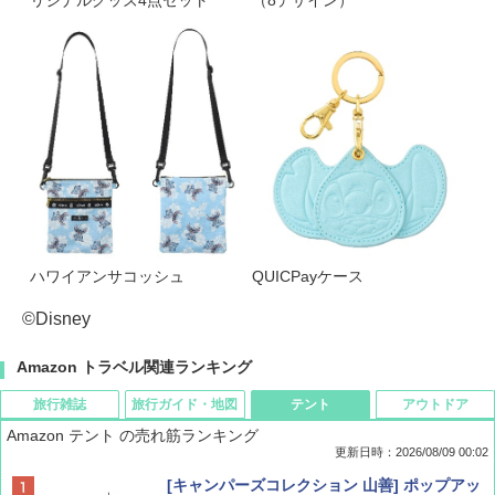
ハワイアンサコッシュ
QUICPayケース
©Disney
Amazon トラベル関連ランキング
旅行雑誌
旅行ガイド・地図
テント
アウトドア
Amazon テント の売れ筋ランキング
更新日時：2026/08/09 00:02
BE-PAL(ビ-パル) 2026年 9 月号【特別付録:
D40 地球の歩き方 チェンマイ タイ北部の魅
[キャンパーズコレクション 山善] ポップアッ