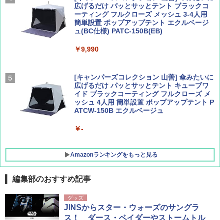
広げるだけ パッとサッとテント ブラックコ
ーティング フルクローズ メッシュ 3-4人用
簡単設置 ポップアップテント エクルベージ
AIRLINE（エアライン）2026年9月号【特
新しい日本地理 地図・統計・移動から読み
ュ(BC仕様) PATC-150B(EB)
集】ボーイング110周年を祝して！
解く (講談社現代新書)
￥9,990
￥1,760
￥1,540
[キャンパーズコレクション 山善] 傘みたいに
広げるだけ パッとサッとテント キューブワ
イド ブラックコーティング フルクローズ メ
ッシュ 4人用 簡単設置 ポップアップテント P
ATCW-150B エクルベージュ
￥-
Amazonランキングをもっと見る
編集部のおすすめ記事
DEWEL パラソル 大型 ビーチ アウトドアパ
グッズ
ラソル ガーデン サイトシート付 折りたたみ
JINSからスター・ウォーズのサングラ
防水 UVカット 4段階高さ調整 軽量 収納袋付
ス！ ダース・ベイダーやストームトル