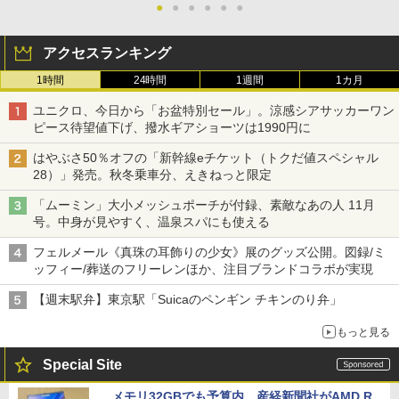
●
●
●
●
●
●
アクセスランキング
1時間
24時間
1週間
1カ月
ユニクロ、今日から「お盆特別セール」。涼感シアサッカーワン
ピース待望値下げ、撥水ギアショーツは1990円に
はやぶさ50％オフの「新幹線eチケット（トクだ値スペシャル
28）」発売。秋冬乗車分、えきねっと限定
「ムーミン」大小メッシュポーチが付録、素敵なあの人 11月
号。中身が見やすく、温泉スパにも使える
フェルメール《真珠の耳飾りの少女》展のグッズ公開。図録/ミ
ッフィー/葬送のフリーレンほか、注目ブランドコラボが実現
【週末駅弁】東京駅「Suicaのペンギン チキンのり弁」
もっと見る
Special Site
メモリ32GBでも予算内。産経新聞社がAMD R