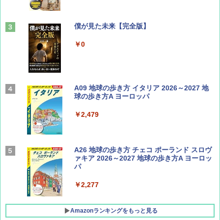
山と溪谷 2026年8月号「南アルプス大全」
僕が見た未来【完全版】
￥1,540
￥0
Coyote No.89 特集 星野道夫 夢見る旅
A09 地球の歩き方 イタリア 2026～2027 地
球の歩き方A ヨーロッパ
￥1,540
￥2,479
AIRLINE（エアライン）2026年9月号【特
A26 地球の歩き方 チェコ ポーランド スロヴ
集】ボーイング110周年を祝して！
ァキア 2026～2027 地球の歩き方A ヨーロッ
パ
￥1,760
￥2,277
Amazonランキングをもっと見る