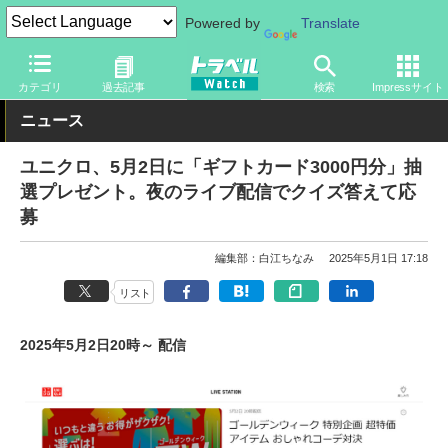
Powered by
Translate
トラベル Watch
旅の情報
セール
カテゴリ
過去記事
検索
Impressサイト
ニュース
ユニクロ、5月2日に「ギフトカード3000円分」抽
選プレゼント。夜のライブ配信でクイズ答えて応
募
編集部：白江ちなみ
2025年5月1日 17:18
リスト
2025年5月2日20時～ 配信