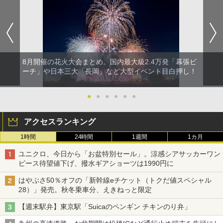
8月開催の花火大会まとめ。国内最大級2.4万発「幕張ビ
ーチ」や日本三大「長岡」など大型イベント目白押し！
●
●
●
●
●
●
アクセスランキング
1時間
24時間
1週間
1カ月
ユニクロ、今日から「お盆特別セール」。涼感シアサッカーワン
ピース待望値下げ、撥水ギアショーツは1990円に
はやぶさ50％オフの「新幹線eチケット（トクだ値スペシャル
28）」発売。秋冬乗車分、えきねっと限定
【週末駅弁】東京駅「Suicaのペンギン チキンのり弁」