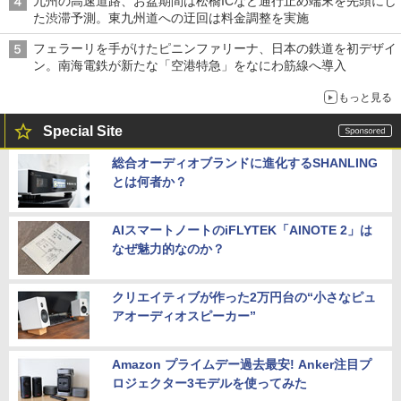
九州の高速道路、お盆期間は松橋ICなど通行止め端末を先頭にし
た渋滞予測。東九州道への迂回は料金調整を実施
フェラーリを手がけたピニンファリーナ、日本の鉄道を初デザイ
ン。南海電鉄が新たな「空港特急」をなにわ筋線へ導入
もっと見る
Special Site
総合オーディオブランドに進化するSHANLING
とは何者か？
AIスマートノートのiFLYTEK「AINOTE 2」は
なぜ魅力的なのか？
クリエイティブが作った2万円台の“小さなピュ
アオーディオスピーカー”
Amazon プライムデー過去最安! Anker注目プ
ロジェクター3モデルを使ってみた