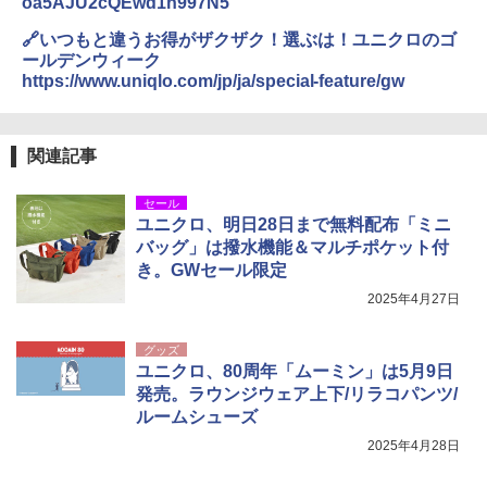
oa5AJU2cQEwd1h997N5
￥5,999
熊撃退スプレー 熊よけスプレー 熊スプレー
【日本企業販売】超強力クマ対策スプレー 30
🔗いつもと違うお得がザクザク！選ぶは！ユニクロのゴ
0ml（連続噴射30秒）110ml（連続噴射15
ールデンウィーク
[キャンパーズコレクション 山善] 傘みたいに
秒）射程5～10m 安全ロック搭載 携帯収納袋
https://www.uniqlo.com/jp/ja/special-feature/gw
広げるだけ パッとサッとテント ブラックコ
付き ヒグマ・イノシシ対策 自治体・教育機
ーティング フルクローズ メッシュ 3-4人用
関の購入実績 登山・キャンプ・アウトドア・
簡単設置 ポップアップテント エクルベージ
防災用品 長期保存可能 緊急時用 日本国内発
ュ(BC仕様) PATC-150B(EB)
送
関連記事
￥9,990
￥3,680
セール
ユニクロ、明日28日まで無料配布「ミニ
バッグ」は撥水機能＆マルチポケット付
[キャンパーズコレクション 山善] 傘みたいに
着替えテント トイレテント 透けない【換気
広げるだけ パッとサッとテント キューブワ
通気窓付き】収納袋付き UVカット 防水 防災
き。GWセール限定
イド ブラックコーティング フルクローズ メ
コンパクト iimono117 (ブルー)
2025年4月27日
ッシュ 4人用 簡単設置 ポップアップテント P
ATCW-150B エクルベージュ
￥3,080
グッズ
￥-
ユニクロ、80周年「ムーミン」は5月9日
発売。ラウンジウェア上下/リラコパンツ/
ルームシューズ
2025年4月28日