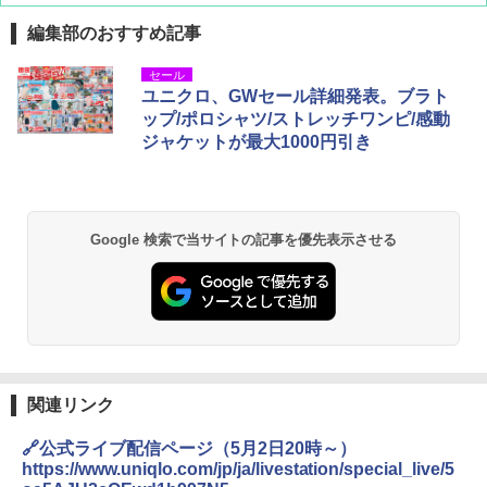
編集部のおすすめ記事
[キャンパーズコレクション 山善] ポップアッ
GRANDOOR ステンレス保冷剤 2個セット 2
セール
プテント 傘みたいに広げて畳める パッとサ
026リニューアル 急速冷凍 空間倍増 衛生的
ユニクロ、GWセール詳細発表。ブラト
ッとサンシェード キューブ フルクローズ メ
コンパクト 保冷力長持ち
ップ/ポロシャツ/ストレッチワンピ/感動
ッシュ 簡単設置 ワンタッチテント キャンプ
ジャケットが最大1000円引き
&ハイキング カーキ PATC-150(KH)
￥2,980
￥6,830
BUNDOK(バンドック)ソロ ドーム 1 EX BDK
-08EX カーキ ソロキャンプ ポリエステル フ
Google 検索で当サイトの記事を優先表示させる
PYKES PEAK (パイクスピーク) 着替えテン
レーム ドーム型 テント
ト プライバシー テント 【中が透けない】 1
人用 折りたたみ 防災グッズ 災害用トイレ ビ
￥14,800
ーチ ピクニック ポップアップテント 携帯 簡
易 トイレテント (ブラック)
DEWEL パラソル 大型 ビーチ アウトドアパ
￥4,980
ラソル ガーデン サイトシート付 折りたたみ
防水 UVカット 4段階高さ調整 軽量 収納袋付
き
関連リンク
ENDLESS BASE 《めざましテレビで紹介》
テント ワンタッチ RENEW 幅200 2-3人用 43
￥6,459
🔗公式ライブ配信ページ（5月2日20時～）
500002(88859)
https://www.uniqlo.com/jp/ja/livestation/special_live/5