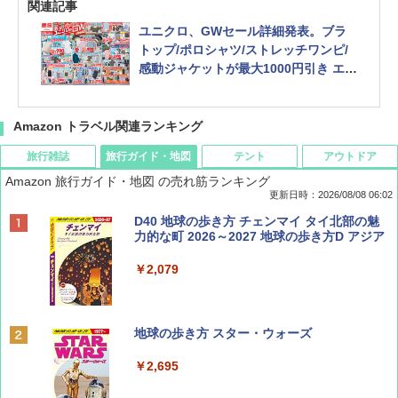
関連記事
ユニクロ、GWセール詳細発表。ブラ
トップ/ポロシャツ/ストレッチワンピ/
感動ジャケットが最大1000円引き エア
リズムは特価990円に
Amazon トラベル関連ランキング
旅行雑誌
旅行ガイド・地図
テント
アウトドア
Amazon 旅行ガイド・地図 の売れ筋ランキング
更新日時：2026/08/08 06:02
BE-PAL(ビ-パル) 2026年 9 月号【特別付録:
D40 地球の歩き方 チェンマイ タイ北部の魅
SOTO ミニマル"旅"財布 ランダム2種】
力的な町 2026～2027 地球の歩き方D アジア
￥1,500
￥2,079
ディズニーファン ２０２６年 ９月号 [雑
地球の歩き方 スター・ウォーズ
誌] (ＤＩＳＮＥＹ ＦＡＮ)
￥2,695
￥713