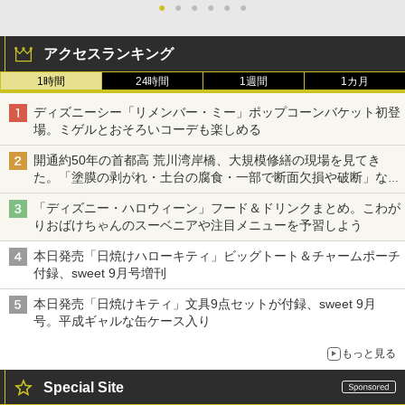
●
●
●
●
●
●
アクセスランキング
1時間
24時間
1週間
1カ月
ディズニーシー「リメンバー・ミー」ポップコーンバケット初登
場。ミゲルとおそろいコーデも楽しめる
開通約50年の首都高 荒川湾岸橋、大規模修繕の現場を見てき
た。「塗膜の剥がれ・土台の腐食・一部で断面欠損や破断」など
深刻な損傷、どう直す？
「ディズニー・ハロウィーン」フード＆ドリンクまとめ。こわが
りおばけちゃんのスーベニアや注目メニューを予習しよう
本日発売「日焼けハローキティ」ビッグトート＆チャームポーチ
付録、sweet 9月号増刊
本日発売「日焼けキティ」文具9点セットが付録、sweet 9月
号。平成ギャルな缶ケース入り
もっと見る
Special Site