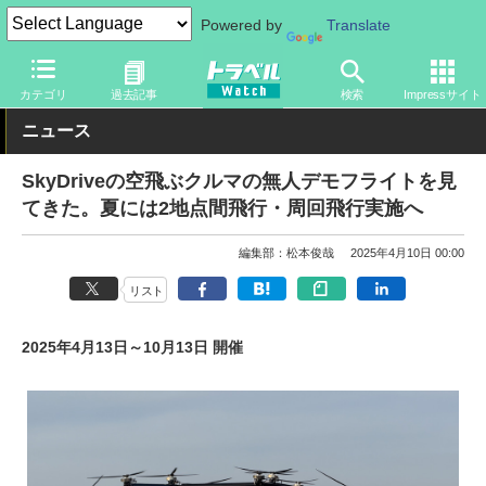
Powered by
Translate
トラベル Watch
イベント
国際博覧会
2025年大阪・関西万博
カテゴリ
過去記事
検索
Impressサイト
ニュース
SkyDriveの空飛ぶクルマの無人デモフライトを見
てきた。夏には2地点間飛行・周回飛行実施へ
編集部：松本俊哉
2025年4月10日 00:00
リスト
2025年4月13日～10月13日 開催