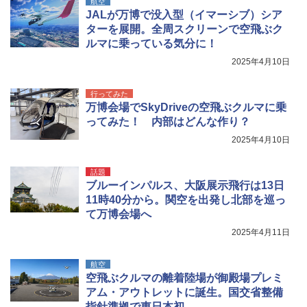
航空
JALが万博で没入型（イマーシブ）シア
ターを展開。全周スクリーンで空飛ぶク
ルマに乗っている気分に！
2025年4月10日
行ってみた
万博会場でSkyDriveの空飛ぶクルマに乗
ってみた！ 内部はどんな作り？
2025年4月10日
話題
ブルーインパルス、大阪展示飛行は13日
11時40分から。関空を出発し北部を巡っ
て万博会場へ
2025年4月11日
航空
空飛ぶクルマの離着陸場が御殿場プレミ
アム・アウトレットに誕生。国交省整備
指針準拠で東日本初