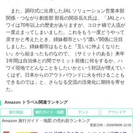
また、調印式に出席したJAL ソリューション営業本部
関係・つながり創造部 部長の関谷岳久氏は、「JALとハ
ワイは70年以上の歴史がありますが、コロナ禍で人流が
一度止まってしまいました。これをもう一度どうやって
戻すかと考えたとき、姉妹都市という“濃い”関係に注目
しました。姉妹都市はもともと『互いに仲よくなりた
い』から始まったものなので、（サミットのある）来年
1年間は自治体との間でサミット前後に何をするか、ハ
ワイ現地でどんなことをしたいかという対話が増えてい
くはず。日本からのアウトバウンドに火を付けることも
できるのでは」と、さらなる交流の活発化に期待を寄せ
た。
Amazon トラベル関連ランキング
旅行雑誌
旅行ガイド・地図
テント
アウトドア
Amazon 旅行ガイド・地図 の売れ筋ランキング
更新日時：2026/08/06 12:02