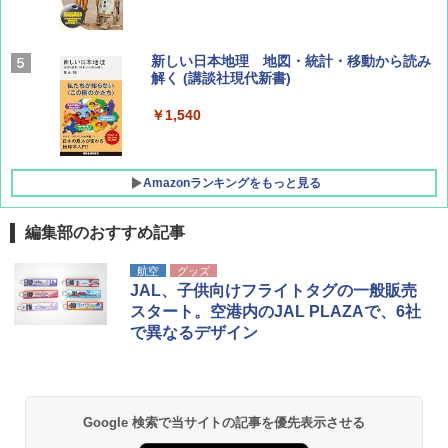
BE-PAL(ビ-パル) 2026年 9 月号【特別付録:
新しい日本地理 地図・統計・移動から読み
SOTO ミニマル"旅"財布 ランダム2種】
解く (講談社現代新書)
￥1,500
￥1,540
Amazonランキングをもっと見る
編集部のおすすめ記事
[キャンパーズコレクション 山善] ポップアッ
BUNDOK(バンドック)ソロ ドーム 1 EX BDK
航空
グッズ
プテント 傘みたいに広げて畳める パッとサ
-08EX カーキ ソロキャンプ ポリエステル フ
JAL、子供向けフライトタグの一般販売
ッとサンシェード キューブ フルクローズ メ
レーム テント
スタート。空港内のJAL PLAZAで、6社
ッシュ 簡単設置 ワンタッチテント キャンプ
で異なるデザイン
&ハイキング カーキ PATC-150(KH)
￥14,800
￥6,832
GRANDOOR ステンレス保冷剤 2個セット 2
026リニューアル 急速冷凍 空間倍増 衛生的
Google 検索で当サイトの記事を優先表示させる
PYKES PEAK (パイクスピーク) 着替えテン
コンパクト 保冷力長持ち
ト プライバシー テント 【中が透けない】 1