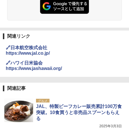
人用 折りたたみ 防災グッズ 災害用トイレ ビ
￥2,980
ーチ ピクニック ポップアップテント 携帯 簡
易 トイレテント (オリーブ)
DEWEL パラソル 大型 ビーチ アウトドアパ
￥-
ラソル ガーデン サイトシート付 折りたたみ
防水 UVカット 4段階高さ調整 軽量 収納袋付
き
関連リンク
ENDLESS BASE 《めざましテレビで紹介》
テント ワンタッチ RENEW 幅200 2-3人用 43
￥6,459
🔗日本航空株式会社
500002(89147)
https://www.jal.co.jp/
￥5,499
ポインターライト 強力 小型 緑色/赤色/青紫色
🔗ハワイ日米協会
USB充電式 高精度 超長距離照射 長時間使用
https://www.jashawaii.org/
可能 安全ロック付き 高安全性 金属製耐久 コ
[キャンパーズコレクション 山善] 傘みたいに
ンパクト多機能設計 持ち運び便利 アウトド
広げるだけ パッとサッとテント ブラックコ
ア/オフィス/教育現場/展示会用 緑
ーティング フルクローズ メッシュ 3-4人用
関連記事
簡単設置 ポップアップテント エクルベージ
￥1,180
ュ(BC仕様) PATC-150B(EB)
グルメ
JAL、特製ビーフカレー販売累計100万食
￥8,991
電動エアーポンプ SUP用 20PSI 電動ポンプ
突破。10食買うと非売品スプーンもらえ
ゴムボート 空気入れ 空気抜き 自動停止 過熱
る
保護 日光可読lcd 7種類ノズル付き
Coleman(コールマン) ツーリングドーム/LD
2025年3月3日
X 2人用 3人用 キャンプ アウトドア フェス