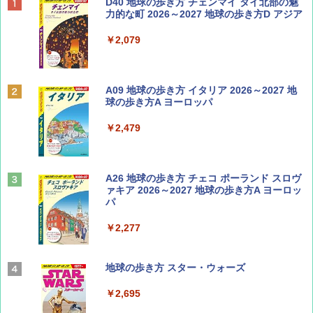
ディズニーファン ２０２６年 ９月号 [雑
D40 地球の歩き方 チェンマイ タイ北部の魅
誌] (ＤＩＳＮＥＹ ＦＡＮ)
力的な町 2026～2027 地球の歩き方D アジア
￥713
￥2,079
Coyote No.89 特集 星野道夫 夢見る旅
A09 地球の歩き方 イタリア 2026～2027 地
球の歩き方A ヨーロッパ
￥1,540
￥2,479
山と溪谷 2026年8月号「南アルプス大全」
A26 地球の歩き方 チェコ ポーランド スロヴ
ァキア 2026～2027 地球の歩き方A ヨーロッ
パ
￥1,540
￥2,277
AIRLINE（エアライン）2026年9月号【特
地球の歩き方 スター・ウォーズ
集】ボーイング110周年を祝して！
￥2,695
￥1,760