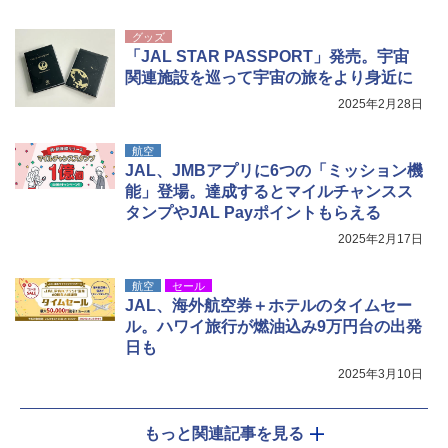
￥7,299
収納 コンパクト 簡単設営 カンガルーテント
ソロキャンプ ソロテント
グッズ
「JAL STAR PASSPORT」発売。宇宙
￥20,718
関連施設を巡って宇宙の旅をより身近に
2025年2月28日
航空
JAL、JMBアプリに6つの「ミッション機
能」登場。達成するとマイルチャンスス
タンプやJAL Payポイントもらえる
2025年2月17日
航空
セール
JAL、海外航空券＋ホテルのタイムセー
ル。ハワイ旅行が燃油込み9万円台の出発
日も
2025年3月10日
もっと関連記事を見る