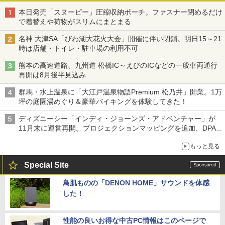
本日発売「スヌーピー」圧縮収納ポーチ。ファスナー閉めるだけ
で着替えや荷物がスリムにまとまる
名神 大津SA「びわ湖大花火大会」開催に伴い閉鎖。明日15～21
時は店舗・トイレ・駐車場の利用不可
熊本の高速道路、九州道 松橋IC～えびのICなどの一般車両通行
再開は8月後半見込み
群馬・水上温泉に「大江戸温泉物語Premium 松乃井」開業。1万
坪の庭園湯めぐり＆豪華バイキングを体験してきた！
ディズニーシー「インディ・ジョーンズ・アドベンチャー」が
11月末に運営再開。プロジェクションマッピングを追加、DPA
は1500円
もっと見る
Special Site
鳥肌ものの「DENON HOME」サウンドを体感
した！
性能の良いお得な中古PC情報はこのページで