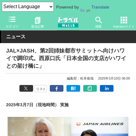
Powered by
Translate
トラベル Watch
地域
海外旅行
ハワイ
カテゴリ
過去記事
検索
Impressサイト
ニュース
JAL×JASH、第2回姉妹都市サミットへ向けハワ
イで調印式。西原口氏「日本全国の支店がハワイ
との架け橋に」
編集部：松本俊哉
2025年3月10日 06:00
リスト
2025年3月7日（現地時間） 実施