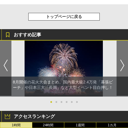
トップページに戻る
おすすめ記事
8月開催の花火大会まとめ。国内最大級2.4万発「幕張ビ
ーチ」や日本三大「長岡」など大型イベント目白押し！
●
●
●
●
●
●
アクセスランキング
1時間
24時間
1週間
1カ月