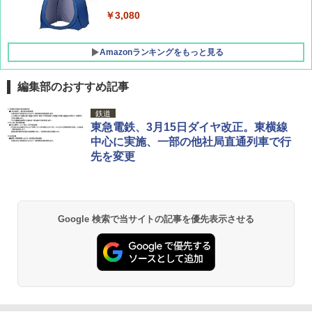
ーズ メッシュ 5人用 簡単設置 ポップアップ
テント PATCW-200B エクルベージュ
￥3,080
￥15,990
Amazonランキングをもっと見る
編集部のおすすめ記事
鉄道
東急電鉄、3月15日ダイヤ改正。東横線
中心に実施、一部の他社局直通列車で行
先を変更
Google 検索で当サイトの記事を優先表示させる