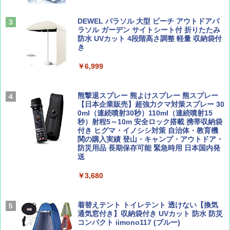
易 トイレテント (ブラック)
山と溪谷 2026年8月号「南アルプス大全」
地球の歩き方 スター・ウォーズ
DEWEL パラソル 大型 ビーチ アウトドアパ
￥4,980
ラソル ガーデン サイトシート付 折りたたみ
￥1,540
￥2,695
防水 UVカット 4段階高さ調整 軽量 収納袋付
き
ENDLESS BASE 《めざましテレビで紹介》
テント ワンタッチ RENEW 幅200 2-3人用 43
￥6,999
500002(88859)
Coyote No.89 特集 星野道夫 夢見る旅
A26 地球の歩き方 チェコ ポーランド スロヴ
ァキア 2026～2027 地球の歩き方A ヨーロッ
￥5,999
熊撃退スプレー 熊よけスプレー 熊スプレー
パ
￥1,540
【日本企業販売】超強力クマ対策スプレー 30
0ml（連続噴射30秒）110ml（連続噴射15
￥2,277
[キャンパーズコレクション 山善] 傘みたいに
秒）射程5～10m 安全ロック搭載 携帯収納袋
広げるだけ パッとサッとテント ブラックコ
付き ヒグマ・イノシシ対策 自治体・教育機
ーティング フルクローズ メッシュ 3-4人用
関の購入実績 登山・キャンプ・アウトドア・
簡単設置 ポップアップテント エクルベージ
防災用品 長期保存可能 緊急時用 日本国内発
AIRLINE（エアライン）2026年9月号【特
新しい日本地理 地図・統計・移動から読み
ュ(BC仕様) PATC-150B(EB)
送
集】ボーイング110周年を祝して！
解く (講談社現代新書)
￥9,990
￥3,680
￥1,760
￥1,540
[キャンパーズコレクション 山善] 傘みたいに
着替えテント トイレテント 透けない【換気
広げるだけ パッとサッとテント キューブワ
通気窓付き】収納袋付き UVカット 防水 防災
イドプラス ブラックコーティング フルクロ
コンパクト iimono117 (ブルー)