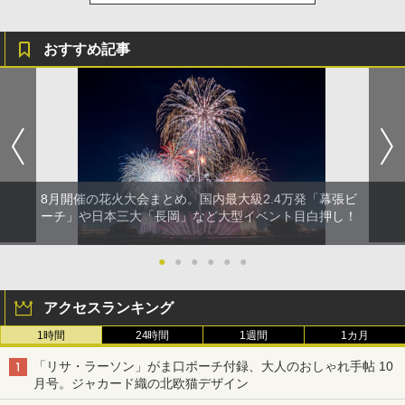
おすすめ記事
8月開催の花火大会まとめ。国内最大級2.4万発「幕張ビ
ーチ」や日本三大「長岡」など大型イベント目白押し！
●
●
●
●
●
●
アクセスランキング
1時間
24時間
1週間
1カ月
「リサ・ラーソン」がま口ポーチ付録、大人のおしゃれ手帖 10
月号。ジャカード織の北欧猫デザイン