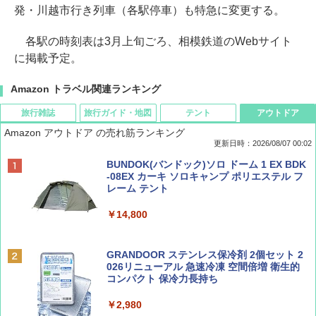
発・川越市行き列車（各駅停車）も特急に変更する。
各駅の時刻表は3月上旬ごろ、相模鉄道のWebサイト
に掲載予定。
Amazon トラベル関連ランキング
旅行雑誌
旅行ガイド・地図
テント
アウトドア
Amazon アウトドア の売れ筋ランキング
更新日時：2026/08/07 00:02
ディズニーファン ２０２６年 ９月号 [雑
D40 地球の歩き方 チェンマイ タイ北部の魅
[キャンパーズコレクション 山善] ポップアッ
BUNDOK(バンドック)ソロ ドーム 1 EX BDK
誌] (ＤＩＳＮＥＹ ＦＡＮ)
力的な町 2026～2027 地球の歩き方D アジア
プテント 傘みたいに広げて畳める パッとサ
-08EX カーキ ソロキャンプ ポリエステル フ
ッとサンシェード キューブ フルクローズ メ
レーム テント
ッシュ 簡単設置 ワンタッチテント キャンプ
￥713
￥2,079
&ハイキング カーキ PATC-150(KH)
￥14,800
￥6,831
BE-PAL(ビ-パル) 2026年 9 月号【特別付録:
A09 地球の歩き方 イタリア 2026～2027 地
GRANDOOR ステンレス保冷剤 2個セット 2
SOTO ミニマル"旅"財布 ランダム2種】
球の歩き方A ヨーロッパ
026リニューアル 急速冷凍 空間倍増 衛生的
PYKES PEAK (パイクスピーク) 着替えテン
コンパクト 保冷力長持ち
ト プライバシー テント 【中が透けない】 1
￥1,500
￥2,479
人用 折りたたみ 防災グッズ 災害用トイレ ビ
￥2,980
ーチ ピクニック ポップアップテント 携帯 簡