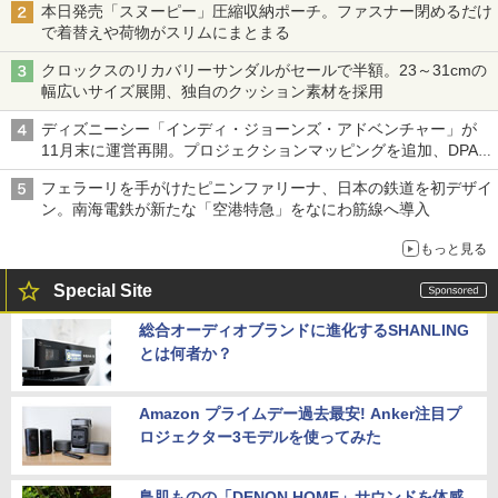
本日発売「スヌーピー」圧縮収納ポーチ。ファスナー閉めるだけ
で着替えや荷物がスリムにまとまる
クロックスのリカバリーサンダルがセールで半額。23～31cmの
幅広いサイズ展開、独自のクッション素材を採用
ディズニーシー「インディ・ジョーンズ・アドベンチャー」が
11月末に運営再開。プロジェクションマッピングを追加、DPA
は1500円
フェラーリを手がけたピニンファリーナ、日本の鉄道を初デザイ
ン。南海電鉄が新たな「空港特急」をなにわ筋線へ導入
もっと見る
Special Site
総合オーディオブランドに進化するSHANLING
とは何者か？
Amazon プライムデー過去最安! Anker注目プ
ロジェクター3モデルを使ってみた
鳥肌ものの「DENON HOME」サウンドを体感