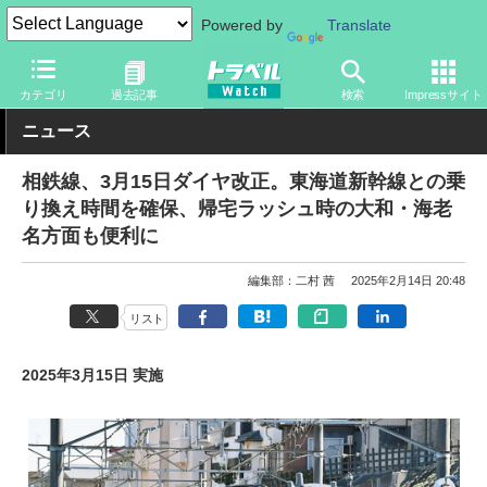
Powered by
Translate
トラベル Watch
旅の方法
鉄旅
電車
カテゴリ
過去記事
検索
Impressサイト
ニュース
相鉄線、3月15日ダイヤ改正。東海道新幹線との乗
り換え時間を確保、帰宅ラッシュ時の大和・海老
名方面も便利に
編集部：二村 茜
2025年2月14日 20:48
リスト
2025年3月15日 実施