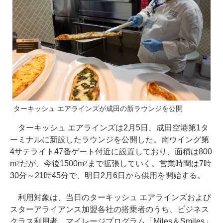
ターキッシュ エアラインズが成田の新ラウンジを公開
ターキッシュ エアラインズは2月5日、成田空港第1タ
ーミナルに新設したラウンジを公開した。南ウイング第
4サテライト47番ゲート付近に設置しており、面積は800
m
だが、今後1500m
まで拡張していく。営業時間は7時
2
2
30分～21時45分で、明日2月6日から供用を開始する。
利用対象は、当日のターキッシュ エアラインズおよび
スターアライアンス加盟各社の搭乗者のうち、ビジネス
クラス利用者、マイレージプログラム「Miles＆Smiles」