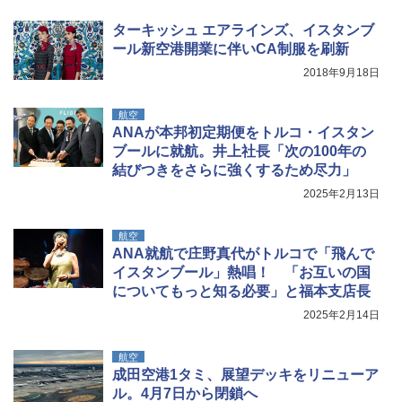
￥2,277
[キャンパーズコレクション 山善] 傘みたいに
ターキッシュ エアラインズ、イスタンブ
広げるだけ パッとサッとテント ブラックコ
ーティング フルクローズ メッシュ 3-4人用
ポインターライト 強力 小型 緑色/赤色/青紫色
ール新空港開業に伴いCA制服を刷新
簡単設置 ポップアップテント エクルベージ
USB充電式 高精度 超長距離照射 長時間使用
新しい日本地理 地図・統計・移動から読み
2018年9月18日
ュ(BC仕様) PATC-150B(EB)
可能 安全ロック付き 高安全性 金属製耐久 コ
解く (講談社現代新書)
ンパクト多機能設計 持ち運び便利 アウトド
ア/オフィス/教育現場/展示会用 緑
￥9,990
￥1,540
航空
ANAが本邦初定期便をトルコ・イスタン
￥1,180
ブールに就航。井上社長「次の100年の
[キャンパーズコレクション 山善] 傘みたいに
結びつきをさらに強くするため尽力」
広げるだけ パッとサッとテント キューブワ
イド ブラックコーティング フルクローズ メ
HYREKK 八角形タープ 防水タープ 3×4.5m
2025年2月13日
ッシュ 4人用 簡単設置 ポップアップテント P
ブラックラバーコーティング UPF50+ UVカ
ATCW-150B エクルベージュ
ット 5000mm耐水圧 210D生地 遮光
航空
ANA就航で庄野真代がトルコで「飛んで
￥-
￥6,579
イスタンブール」熱唱！ 「お互いの国
についてもっと知る必要」と福本支店長
2025年2月14日
航空
成田空港1タミ、展望デッキをリニューア
ル。4月7日から閉鎖へ