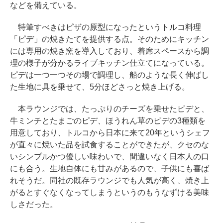
などを備えている。
特筆すべきはピザの原型になったというトルコ料理
「ピデ」の焼きたてを提供する点。そのためにキッチン
には専用の焼き窯を導入しており、着席スペースから調
理の様子が分かるライブキッチン仕立てになっている。
ピデは一つ一つその場で調理し、船のような長く伸ばし
た生地に具を乗せて、5分ほどさっと焼き上げる。
本ラウンジでは、たっぷりのチーズを乗せたピデと、
牛ミンチとたまごのピデ、ほうれん草のピデの3種類を
用意しており、トルコから日本に来て20年というシェフ
が直々に焼いた品を試食することができたが、クセのな
いシンプルかつ優しい味わいで、間違いなく日本人の口
にも合う。生地自体にも甘みがあるので、子供にも喜ば
れそうだ。同社の既存ラウンジでも人気が高く、焼き上
がるとすぐなくなってしまうというのもうなずける美味
しさだった。