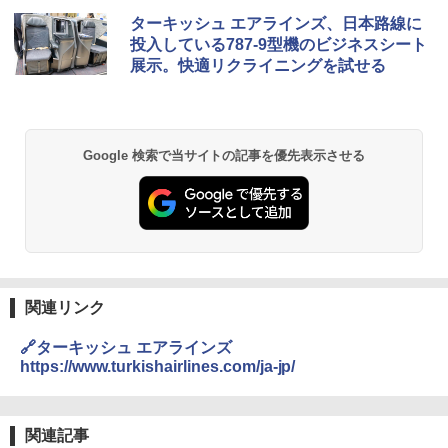
地球の歩き方 スター・ウォーズ
[キャンパーズコレクション 山善] ポップアッ
GRANDOOR ステンレス保冷剤 2個セット 2
ターキッシュ エアラインズ、日本路線に
プテント 傘みたいに広げて畳める パッとサ
026リニューアル 急速冷凍 空間倍増 衛生的
投入している787-9型機のビジネスシート
ッとサンシェード キューブ フルクローズ メ
コンパクト 保冷力長持ち
￥2,695
展示。快適リクライニングを試せる
ッシュ 簡単設置 ワンタッチテント キャンプ
&ハイキング カーキ PATC-150(KH)
￥2,980
￥6,830
D40 地球の歩き方 チェンマイ タイ北部の魅
DEWEL パラソル 大型 ビーチ アウトドアパ
Google 検索で当サイトの記事を優先表示させる
力的な町 2026～2027 地球の歩き方D アジア
ラソル ガーデン サイトシート付 折りたたみ
PYKES PEAK (パイクスピーク) 着替えテン
防水 UVカット 4段階高さ調整 軽量 収納袋付
ト プライバシー テント 【中が透けない】 1
き
￥2,079
人用 折りたたみ 防災グッズ 災害用トイレ ビ
ーチ ピクニック ポップアップテント 携帯 簡
￥6,459
易 トイレテント (ブラック)
A09 地球の歩き方 イタリア 2026～2027 地
￥4,980
球の歩き方A ヨーロッパ
熊撃退スプレー 熊よけスプレー 熊スプレー
【日本企業販売】超強力クマ対策スプレー 30
関連リンク
￥2,479
0ml（連続噴射30秒）110ml（連続噴射15
ENDLESS BASE 《めざましテレビで紹介》
秒）射程5～10m 安全ロック搭載 携帯収納袋
🔗ターキッシュ エアラインズ
テント ワンタッチ RENEW 幅200 2-3人用 43
付き ヒグマ・イノシシ対策 自治体・教育機
https://www.turkishairlines.com/ja-jp/
500002(89232)
関の購入実績 登山・キャンプ・アウトドア・
防災用品 長期保存可能 緊急時用 日本国内発
A26 地球の歩き方 チェコ ポーランド スロヴ
送
ァキア 2026～2027 地球の歩き方A ヨーロッ
￥5,999
パ
関連記事
￥3,680