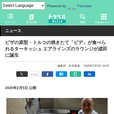
Powered by
Translate
トラベル Watch
企業・政府・官庁
海外エアライン
カテゴリ
過去記事
検索
Impressサイト
ニュース
ピザの原型・トルコの焼きたて「ピデ」が食べら
れるターキッシュ エアラインズのラウンジが成田
に誕生
編集部：松本俊哉
2025年2月5日 16:00
リスト
2025年2月5日 公開