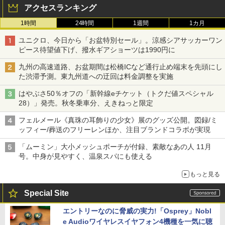
アクセスランキング
1時間
24時間
1週間
1カ月
ユニクロ、今日から「お盆特別セール」。涼感シアサッカーワン
ピース待望値下げ、撥水ギアショーツは1990円に
九州の高速道路、お盆期間は松橋ICなど通行止め端末を先頭にし
た渋滞予測。東九州道への迂回は料金調整を実施
はやぶさ50％オフの「新幹線eチケット（トクだ値スペシャル
28）」発売。秋冬乗車分、えきねっと限定
フェルメール《真珠の耳飾りの少女》展のグッズ公開。図録/ミ
ッフィー/葬送のフリーレンほか、注目ブランドコラボが実現
「ムーミン」大小メッシュポーチが付録、素敵なあの人 11月
号。中身が見やすく、温泉スパにも使える
もっと見る
Special Site
エントリーなのに脅威の実力!「Osprey」Nobl
e Audioワイヤレスイヤフォン4機種を一気に聴