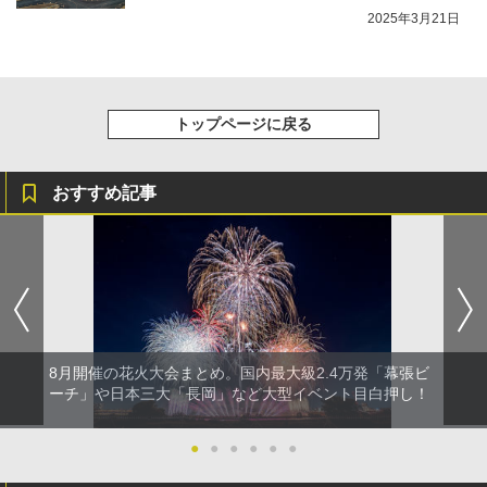
2025年3月21日
トップページに戻る
おすすめ記事
8月開催の花火大会まとめ。国内最大級2.4万発「幕張ビ
ーチ」や日本三大「長岡」など大型イベント目白押し！
●
●
●
●
●
●