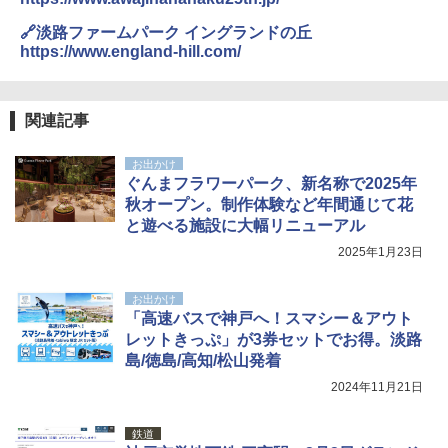
🔗淡路ファームパーク イングランドの丘
https://www.england-hill.com/
関連記事
お出かけ
ぐんまフラワーパーク、新名称で2025年
秋オープン。制作体験など年間通じて花
と遊べる施設に大幅リニューアル
2025年1月23日
お出かけ
「高速バスで神戸へ！スマシー＆アウト
レットきっぷ」が3券セットでお得。淡路
島/徳島/高知/松山発着
2024年11月21日
鉄道