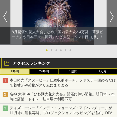
8月開催の花火大会まとめ。国内最大級2.4万発「幕張ビ
ーチ」や日本三大「長岡」など大型イベント目白押し！
●
●
●
●
●
●
アクセスランキング
1時間
24時間
1週間
1カ月
本日発売「スヌーピー」圧縮収納ポーチ。ファスナー閉めるだけ
で着替えや荷物がスリムにまとまる
名神 大津SA「びわ湖大花火大会」開催に伴い閉鎖。明日15～21
時は店舗・トイレ・駐車場の利用不可
ディズニーシー「インディ・ジョーンズ・アドベンチャー」が
11月末に運営再開。プロジェクションマッピングを追加、DPA