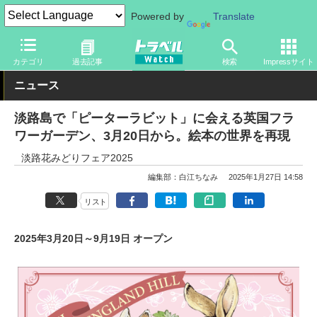
Powered by
Translate
トラベル Watch
旅の情報
観光地
観光スポット
カテゴリ
過去記事
検索
Impressサイト
ニュース
淡路島で「ピーターラビット」に会える英国フラ
ワーガーデン、3月20日から。絵本の世界を再現
淡路花みどりフェア2025
編集部：白江ちなみ
2025年1月27日 14:58
リスト
2025年3月20日～9月19日 オープン