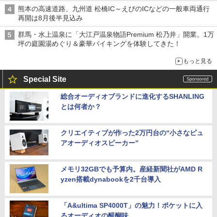
は1500円
熊本の高速道路、九州道 松橋IC～えびのICなどの一般車両通行
再開は8月後半見込み
群馬・水上温泉に「大江戸温泉物語Premium 松乃井」開業。1万
坪の庭園湯めぐり＆豪華バイキングを体験してきた！
もっと見る
Special Site
総合オーディオブランドに進化するSHANLING
とは何者か？
クリエイティブが作った2万円台の“小さなピュ
アオーディオスピーカー”
メモリ32GBでも予算内。産経新聞社がAMD R
yzen搭載dynabookを2千台導入
「A&ultima SP4000T」の魅力！ポケットに入
るオーディオの醍醐味