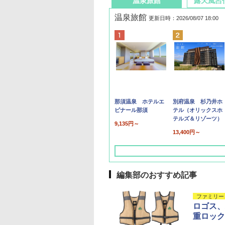
温泉旅館
露天風呂
温泉旅館
更新日時：2026/08/07 18:00
那須温泉 ホテルエ
別府温泉 杉乃井ホ
ピナール那須
テル（オリックスホ
テルズ＆リゾーツ）
9,135円～
13,400円～
編集部のおすすめ記事
ファミリー
ロゴス、
重ロック