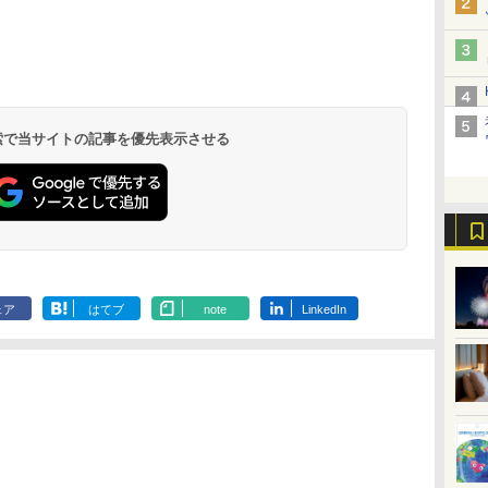
北陸 福井 あわら
品川プリンスホテ
舞浜ビューホテル
箱根湯本温泉 ホテ
ホテルトラスティ東
オリエンタルホテル
下呂温泉 水明館
住友不動産ホテル ヴ
東京ベイ舞浜ホテル
温泉 清風荘（北陸
ル イーストタワー
ｂｙ ＨＵＬＩＣ
ル おかだ
京ベイサイド
東京ベイ
ィラフォンテーヌグラ
ファーストリゾート
8,250円～
最大級の庭園露天風
（旧：東京ベイ舞浜
ンド東京有明
9,958円～
11,200円～
5,450円～
5,200円～
4,290円～
呂の宿 清風荘）
ホテル）
19,541円～
5,758円～
6,070円～
 検索で当サイトの記事を優先表示させる
ェア
はてブ
note
LinkedIn