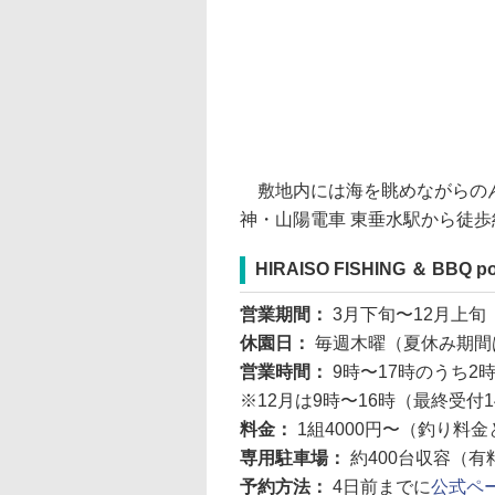
敷地内には海を眺めながらのん
神・山陽電車 東垂水駅から徒歩
HIRAISO FISHING ＆ BBQ p
営業期間：
3月下旬〜12月上旬
休園日：
毎週木曜（夏休み期間
営業時間：
9時〜17時のうち2
※12月は9時〜16時（最終受付1
料金：
1組4000円〜（釣り料
専用駐車場：
約400台収容（有
予約方法：
4日前までに
公式ペ