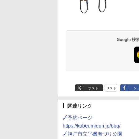
草津温泉 ホテル櫻
品川プリンスホテル
グランドニッコー東
海のサウナ＆スパ
東京ドームホテル
シェラトン・グラン
井
京ベイ 舞浜
オールインクルーシ
デ・トーキョーベ
7,037円～
7,980円～
ブ 島原温泉ホテル
イ・ホテル
14,300円～
6,800円～
南風楼
10,450円～
7,950円～
Google
ポスト
リスト
シ
関連リンク
🔗予約ページ
https://kobeumiduri.jp/bbq/
🔗神戸市立平磯海づり公園