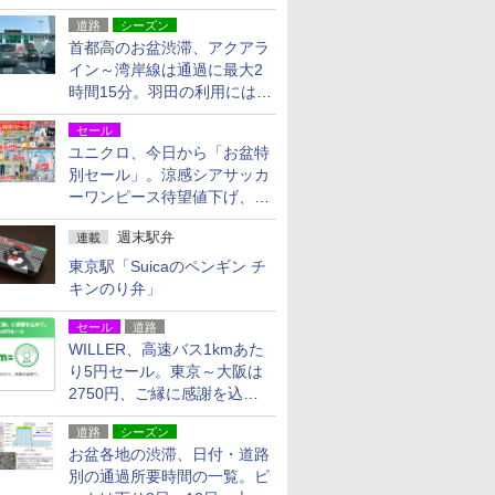
活動・復旧支援
道路
シーズン
首都高のお盆渋滞、アクアラ
イン～湾岸線は通過に最大2
時間15分。羽田の利用には
「空港西出口」の利用検討を
セール
ユニクロ、今日から「お盆特
別セール」。涼感シアサッカ
ーワンピース待望値下げ、撥
水ギアショーツは1990円に
週末駅弁
連載
東京駅「Suicaのペンギン チ
キンのり弁」
セール
道路
WILLER、高速バス1kmあた
り5円セール。東京～大阪は
2750円、ご縁に感謝を込め
た20周年記念キャンペーン
道路
シーズン
お盆各地の渋滞、日付・道路
別の通過所要時間の一覧。ピ