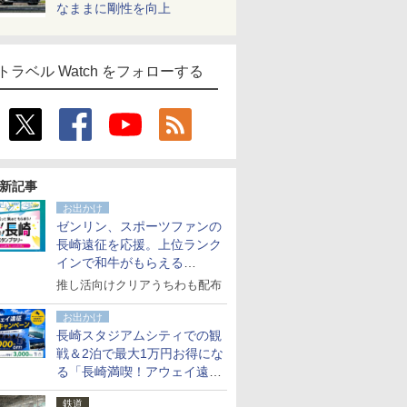
なままに剛性を向上
トラベル Watch をフォローする
新記事
お出かけ
ゼンリン、スポーツファンの
長崎遠征を応援。上位ランク
インで和牛がもらえる
「GO！GO！長崎スタンプラ
推し活向けクリアうちわも配布
リー」
お出かけ
長崎スタジアムシティでの観
戦＆2泊で最大1万円お得にな
る「長崎満喫！アウェイ遠征
応援キャンペーン」
鉄道