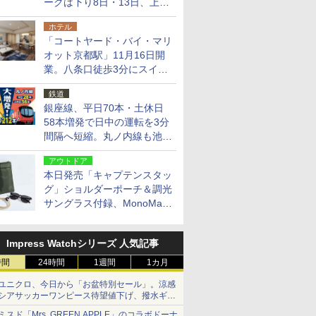
ークは下り8日・13日、上り
14日・15日
ホテル
「コートヤード・バイ・マリ
オット京都駅」11月16日開
業。八条口徒歩3分にスイー
ト含む全270室、ダイニング
鉄道
も併設
銀座線、平日70本・土休日
58本増発で日中の運転を3分
間隔へ短縮。丸ノ内線も池袋
～中野坂上を4分間隔に
アウトドア
本日発売「キャプテンスタッ
グ」ショルダーポーチ＆調光
サングラス付録、MonoMax
9月号増刊
Impress Watchシリーズ 人気記事
時間
24時間
1週間
1カ月
ユニクロ、今日から「お盆特別セール」。涼感
シアサッカーワンピース待望値下げ、撥水ギア
ショーツは1990円に
ミスド「Mrs. GREEN APPLE」のコラボドーナ