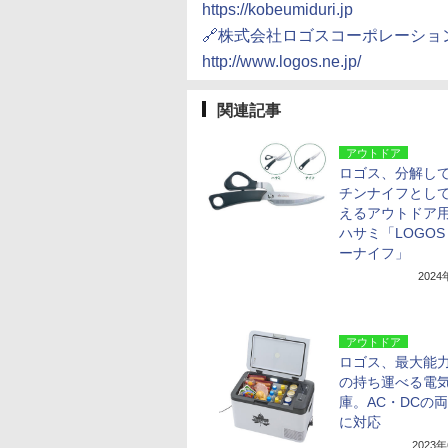
https://kobeumiduri.jp
🔗株式会社ロゴスコーポレーショ
http://www.logos.ne.jp/
関連記事
アウトドア
ロゴス、分解し
チンナイフとし
えるアウトドア
ハサミ「LOGOS
ーナイフ」
202
アウトドア
ロゴス、最大能力
の持ち運べる電
庫。AC・DCの
に対応
2023