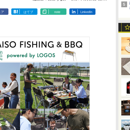
ェア
はてブ
note
LinkedIn