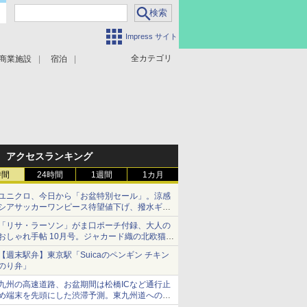
Impress サイト
全カテゴリ
商業施設
宿泊
アクセスランキング
時間
24時間
1週間
1カ月
ユニクロ、今日から「お盆特別セール」。涼感
シアサッカーワンピース待望値下げ、撥水ギア
ショーツは1990円に
「リサ・ラーソン」がま口ポーチ付録、大人の
おしゃれ手帖 10月号。ジャカード織の北欧猫デ
ザイン
【週末駅弁】東京駅「Suicaのペンギン チキン
のり弁」
九州の高速道路、お盆期間は松橋ICなど通行止
め端末を先頭にした渋滞予測。東九州道への迂
回は料金調整を実施