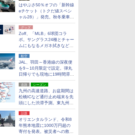
はやぶさ50％オフの「新幹線
eチケット（トクだ値スペシ
ャル28）」発売。秋冬乗車
分、えきねっと限定
グッズ
Zoff、「MLB」6球団コラ
ボ。サングラス24種とチャー
ムにもなるメガネ拭きなど雑
貨24種
航空
JAL、羽田～香港線の深夜便
を9～10月限定で設定。弾丸
日帰りでも現地に19時間滞在
できる
道路
シーズン
九州の高速道路、お盆期間は
松橋ICなど通行止め端末を先
頭にした渋滞予測。東九州道
への迂回は料金調整を実施
話題
オリエンタルランド、令和8
年熊本地震に1000万円超の
寄付を発表。被災者への救援