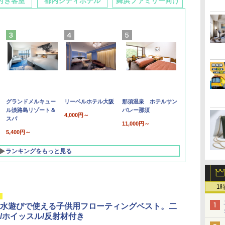
付き客室
都内シティホテル
舞浜ファミリー向け
グランドメルキュー
リーベルホテル大阪
那須温泉 ホテルサン
ル淡路島リゾート＆
バレー那須
4,000円～
スパ
11,000円～
5,400円～
ランキングをもっと見る
1
水遊びで使える子供用フローティングベスト。二
/ホイッスル/反射材付き