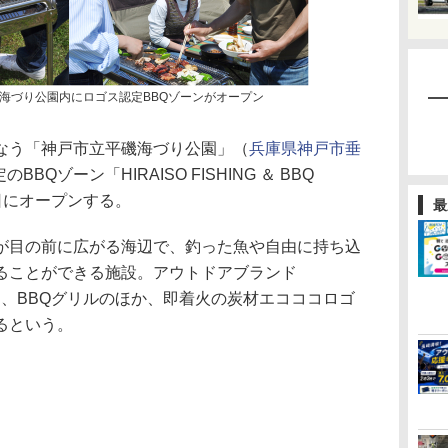
海づり公園内にロゴス認定BBQゾーンがオープン
なう「神戸市立平磯海づり公園」（
兵庫県神戸市垂
BQゾーン「HIRAISO FISHING ＆ BBQ
月18日にオープンする。
最
目の前に広がる海辺で、釣った魚や自由に持ち込
ることができる施設。アウトドアブランド
ア、BBQグリルのほか、即着火の炭材エコココロゴ
るという。