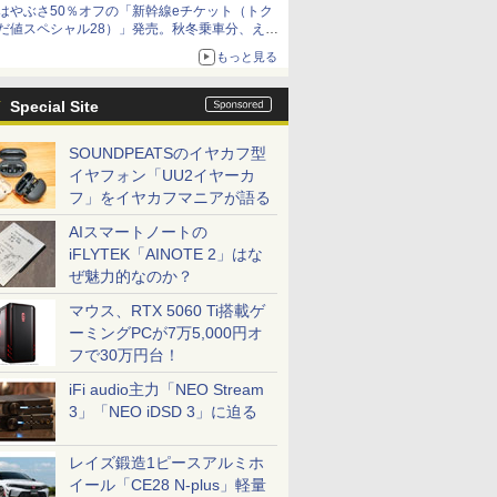
はやぶさ50％オフの「新幹線eチケット（トク
だ値スペシャル28）」発売。秋冬乗車分、えき
ねっと限定
もっと見る
Special Site
SOUNDPEATSのイヤカフ型
イヤフォン「UU2イヤーカ
フ」をイヤカフマニアが語る
AIスマートノートの
iFLYTEK「AINOTE 2」はな
ぜ魅力的なのか？
マウス、RTX 5060 Ti搭載ゲ
ーミングPCが7万5,000円オ
フで30万円台！
iFi audio主力「NEO Stream
3」「NEO iDSD 3」に迫る
レイズ鍛造1ピースアルミホ
イール「CE28 N-plus」軽量