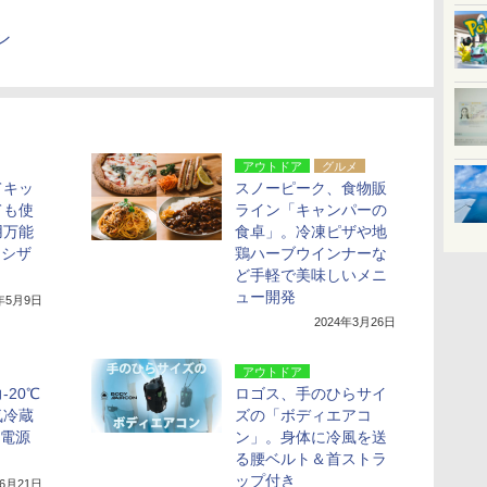
ン
アウトドア
グルメ
てキッ
スノーピーク、食物販
ても使
ライン「キャンパーの
用万能
食卓」。冷凍ピザや地
 シザ
鶏ハーブウインナーな
ど手軽で美味しいメニ
ュー開発
4年5月9日
2024年3月26日
アウトドア
-20℃
ロゴス、手のひらサイ
気冷蔵
ズの「ボディエアコ
両電源
ン」。身体に冷風を送
る腰ベルト＆首ストラ
ップ付き
年6月21日