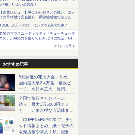
ツ4種、いよいよ発売！
【家電レビュー】手ごわい雑草との戦い、コメ
リの草刈機で完全勝利 掃除機感覚で使えた
KDDI、楽天へのローミングを9月末で終了
老舗のマウスユーティリティ「チューチューマ
ウス」がAIの力を借りて15年ぶりに復活／64bit
化、Windows 10/11、「Chrome」も走り回
もっと見る
る。復活記念で2026年末まで500円
おすすめ記事
8月開催の花火大会まとめ。
国内最大級2.4万発「幕張ビ
ーチ」や日本三大「長岡」な
ど大型イベント目白押し！
全国で旅行キャンペーン
続々、最大1万5000円オフ
も！ いまお得な自治体まと
め
「GREEN×EXPO2027」チケ
ット情報まとめ。紙・電子の
販売店舗や購入手順、記念チ