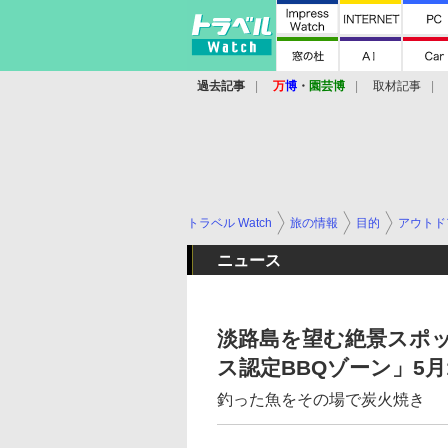
過去記事
万
博
・
園芸博
取材記事
トラベル Watch
旅の情報
目的
アウトド
ニュース
淡路島を望む絶景スポ
ス認定BBQゾーン」5月
釣った魚をその場で炭火焼き