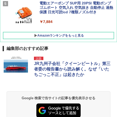
イド ブラックコーティング フルクローズ メ
電動エアーポンプ SUP用 20PSI 電動ポンプ
ッシュ 4人用 簡単設置 ポップアップテント P
ゴムボート 空気入れ 空気抜き 自動停止 過熱
ATCW-150B エクルベージュ
保護 日光可読lcd 7種類ノズル付き
￥-
￥7,884
Amazonランキングをもっと見る
編集部のおすすめ記事
話題
JR九州子会社「クイーンビートル」第三
者委の報告書から読み解く。なぜ「いた
ちごっこ不正」は起きたか
Google 検索で当サイトの記事を優先表示させる