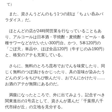
て）
また、資さんうどんのもう1つの顔は「ちょい呑みパ
ラダイス」だ。
ほとんどの店が24時間営業を行なっていることもあ
り、アルコールは日本酒・芋焼酎・麦焼酎・ビール・各
種サワーなどがだいたい300円台。かつ、5本120円の
「ごぼ天」単品や、ほぼ全品120円（牛すじのみ190円）
と、格安のアテも充実している。
さらに、無料のとろろ昆布でおでんを味変したり、同
じく無料のつぼ漬けをかじったり、具の旨味が染みたう
どんのダシをちびちび飲んだり、おでんにかけたり……
お酒のアテが無限にあるのだ。
満腹になったところで、外に出てみよう。記念すべき
関東進出の1号店として、資さんが選んだ「千葉県八千
代市緑が丘」の立地を見分する。