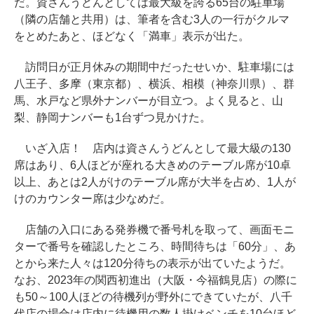
だ。資さんうどんとしては最大級を誇る65台の駐車場
（隣の店舗と共用）は、筆者を含む3人の一行がクルマ
をとめたあと、ほどなく「満車」表示が出た。
訪問日が正月休みの期間中だったせいか、駐車場には
八王子、多摩（東京都）、横浜、相模（神奈川県）、群
馬、水戸など県外ナンバーが目立つ。よく見ると、山
梨、静岡ナンバーも1台ずつ見かけた。
いざ入店！ 店内は資さんうどんとして最大級の130
席はあり、6人ほどが座れる大きめのテーブル席が10卓
以上、あとは2人がけのテーブル席が大半を占め、1人が
けのカウンター席は少なめだ。
店舗の入口にある発券機で番号札を取って、画面モニ
ターで番号を確認したところ、時間待ちは「60分」、あ
とから来た人々は120分待ちの表示が出ていたようだ。
なお、2023年の関西初進出（大阪・今福鶴見店）の際に
も50～100人ほどの待機列が野外にできていたが、八千
代店の場合は店内に待機用の数人掛けベンチを10台ほど