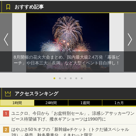
おすすめ記事
8月開催の花火大会まとめ。国内最大級2.4万発「幕張ビ
ーチ」や日本三大「長岡」など大型イベント目白押し！
●
●
●
●
●
●
アクセスランキング
1時間
24時間
1週間
1カ月
ユニクロ、今日から「お盆特別セール」。涼感シアサッカーワン
ピース待望値下げ、撥水ギアショーツは1990円に
はやぶさ50％オフの「新幹線eチケット（トクだ値スペシャル
28）」発売。秋冬乗車分、えきねっと限定