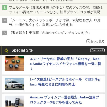
フェルメール《真珠の耳飾りの少女》展のグッズ公開。図録/ミ
ッフィー/葬送のフリーレンほか、注目ブランドコラボが実現
「ムーミン」大小メッシュポーチが付録、素敵なあの人 11月
号。中身が見やすく、温泉スパにも使える
【週末駅弁】東京駅「Suicaのペンギン チキンのり弁」
もっと見る
Special Site
エントリーなのに脅威の実力!「Osprey」Nobl
e Audioワイヤレスイヤフォン4機種を一気に聴
く
レイズ鍛造1ピースアルミホイール「CE28 N-p
lus」軽量なままに剛性を向上
Amazon プライムデー過去最安! Anker注目プ
ロジェクター3モデルを使ってみた