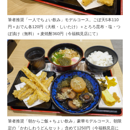
筆者推奨「一人でちょい飲み」モデルコース。ごぼ天5本110
円＋おでん各120円（大根・しいたけ）＋とろろ昆布・塩・つ
ぼ漬け（無料）＋麦焼酎360円（今福鶴見店にて）
筆者推奨「朝からご飯＋ちょい飲み」豪華モデルコース。朝限
定の「かわしわうどんセット」含めて1250円（今福鶴見店に