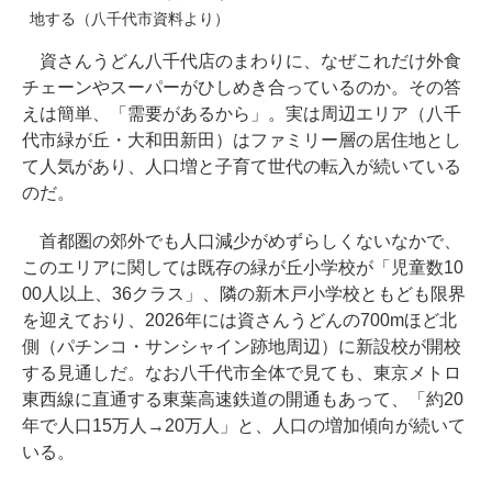
地する（八千代市資料より）
資さんうどん八千代店のまわりに、なぜこれだけ外食
チェーンやスーパーがひしめき合っているのか。その答
えは簡単、「需要があるから」。実は周辺エリア（八千
代市緑が丘・大和田新田）はファミリー層の居住地とし
て人気があり、人口増と子育て世代の転入が続いている
のだ。
首都圏の郊外でも人口減少がめずらしくないなかで、
このエリアに関しては既存の緑が丘小学校が「児童数10
00人以上、36クラス」、隣の新木戸小学校ともども限界
を迎えており、2026年には資さんうどんの700mほど北
側（パチンコ・サンシャイン跡地周辺）に新設校が開校
する見通しだ。なお八千代市全体で見ても、東京メトロ
東西線に直通する東葉高速鉄道の開通もあって、「約20
年で人口15万人→20万人」と、人口の増加傾向が続いて
いる。