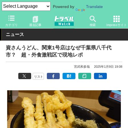
Powered by
Translate
トラベル Watch
旅の情報
目的
グルメ
カテゴリ
過去記事
検索
Impressサイト
ニュース
資さんうどん、関東1号店はなぜ千葉県八千代
市？ 超・外食激戦区で現地レポ
宮武和多哉
2025年1月9日 19:08
リスト