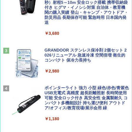
人用 折りたたみ 防災グッズ 災害用トイレ ビ
秒）射程5～10m 安全ロック搭載 携帯収納袋
ーチ ピクニック ポップアップテント 携帯 簡
付き ヒグマ・イノシシ対策 自治体・教育機
易 トイレテント (ブラック)
関の購入実績 登山・キャンプ・アウトドア・
防災用品 長期保存可能 緊急時用 日本国内発
山と溪谷 2026年8月号「南アルプス大全」
A09 地球の歩き方 イタリア 2026～2027 地
送
￥4,980
球の歩き方A ヨーロッパ
￥1,540
￥3,680
￥2,479
ENDLESS BASE 《めざましテレビで紹介》
テント ワンタッチ RENEW 幅200 2-3人用 43
500002(89232)
GRANDOOR ステンレス保冷剤 2個セット 2
026リニューアル 急速冷凍 空間倍増 衛生的
Coyote No.89 特集 星野道夫 夢見る旅
A26 地球の歩き方 チェコ ポーランド スロヴ
コンパクト 保冷力長持ち
ァキア 2026～2027 地球の歩き方A ヨーロッ
￥5,999
パ
￥1,540
￥2,980
￥2,277
[キャンパーズコレクション 山善] 傘みたいに
広げるだけ パッとサッとテント ブラックコ
ーティング フルクローズ メッシュ 3-4人用
ポインターライト 強力 小型 緑色/赤色/青紫色
簡単設置 ポップアップテント エクルベージ
USB充電式 高精度 超長距離照射 長時間使用
AIRLINE（エアライン）2026年9月号【特
新しい日本地理 地図・統計・移動から読み
ュ(BC仕様) PATC-150B(EB)
可能 安全ロック付き 高安全性 金属製耐久 コ
集】ボーイング110周年を祝して！
解く (講談社現代新書)
ンパクト多機能設計 持ち運び便利 アウトド
ア/オフィス/教育現場/展示会用 緑
￥9,990
￥1,760
￥1,540
￥1,180
[キャンパーズコレクション 山善] 傘みたいに
広げるだけ パッとサッとテント キューブワ