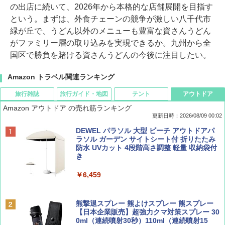
の出店に続いて、2026年から本格的な店舗展開を目指す
という。まずは、外食チェーンの競争が激しい八千代市
緑が丘で、うどん以外のメニューも豊富な資さんうどん
がファミリー層の取り込みを実現できるか。九州から全
国区で勝負を賭ける資さんうどんの今後に注目したい。
Amazon トラベル関連ランキング
旅行雑誌
旅行ガイド・地図
テント
アウトドア
Amazon アウトドア の売れ筋ランキング
更新日時：2026/08/09 00:02
BE-PAL(ビ-パル) 2026年 9 月号【特別付録:
D40 地球の歩き方 チェンマイ タイ北部の魅
[キャンパーズコレクション 山善] ポップアッ
DEWEL パラソル 大型 ビーチ アウトドアパ
SOTO ミニマル"旅"財布 ランダム2種】
力的な町 2026～2027 地球の歩き方D アジア
プテント 傘みたいに広げて畳める パッとサ
ラソル ガーデン サイトシート付 折りたたみ
ッとサンシェード キューブ フルクローズ メ
防水 UVカット 4段階高さ調整 軽量 収納袋付
ッシュ 簡単設置 ワンタッチテント キャンプ
き
￥1,500
￥2,079
&ハイキング カーキ PATC-150(KH)
￥6,459
￥6,830
ディズニーファン ２０２６年 ９月号 [雑
地球の歩き方 スター・ウォーズ
誌] (ＤＩＳＮＥＹ ＦＡＮ)
熊撃退スプレー 熊よけスプレー 熊スプレー
PYKES PEAK (パイクスピーク) 着替えテン
【日本企業販売】超強力クマ対策スプレー 30
￥2,695
ト プライバシー テント 【中が透けない】 1
0ml（連続噴射30秒）110ml（連続噴射15
￥713