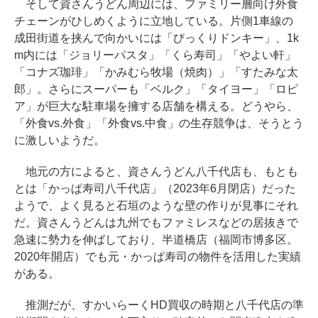
そして資さんうどん周辺には、ファミリー層向け外食
チェーンがひしめくように立地している。片側1車線の
成田街道を挟んで向かいには「びっくりドンキー」、1k
m内には「ジョリーパスタ」「くら寿司」「やよい軒」
「コナズ珈琲」「かみむら牧場（焼肉）」「すたみな太
郎」。さらにスーパーも「ベルク」「タイヨー」「ロピ
ア」が巨大な駐車場を擁する店舗を構える。どうやら、
「外食vs.外食」「外食vs.中食」の生存競争は、そうとう
に激しいようだ。
地元の方によると、資さんうどん八千代店も、もとも
とは「かっぱ寿司八千代店」（2023年6月閉店）だった
ようで、よく見ると石垣のような壁の作りが見事にそれ
だ。資さんうどんは九州でもファミレスなどの居抜きで
急速に勢力を伸ばしており、半道橋店（福岡市博多区。
2020年開店）でも元・かっぱ寿司の物件を活用した実績
がある。
推測だが、すかいらーくHD買収の時期と八千代店の準