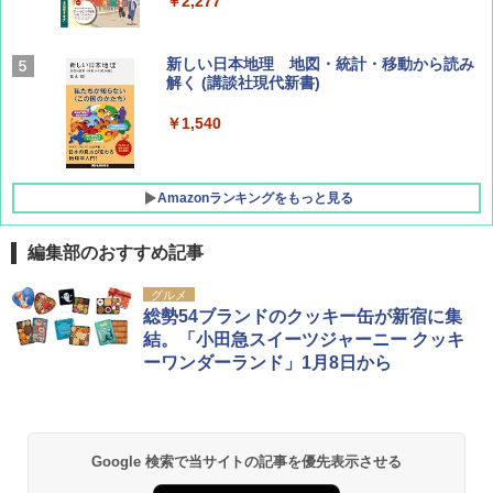
￥2,277
AIRLINE（エアライン）2026年9月号【特
新しい日本地理 地図・統計・移動から読み
集】ボーイング110周年を祝して！
解く (講談社現代新書)
￥1,760
￥1,540
Amazonランキングをもっと見る
編集部のおすすめ記事
[キャンパーズコレクション 山善] ポップアッ
熊撃退スプレー 熊よけスプレー 熊スプレー
グルメ
プテント 傘みたいに広げて畳める パッとサ
【日本企業販売】超強力クマ対策スプレー 30
総勢54ブランドのクッキー缶が新宿に集
ッとサンシェード キューブ フルクローズ メ
0ml（連続噴射30秒）110ml（連続噴射15
結。「小田急スイーツジャーニー クッキ
ッシュ 簡単設置 ワンタッチテント キャンプ
秒）射程5～10m 安全ロック搭載 携帯収納袋
ーワンダーランド」1月8日から
&ハイキング カーキ PATC-150(KH)
付き ヒグマ・イノシシ対策 自治体・教育機
関の購入実績 登山・キャンプ・アウトドア・
防災用品 長期保存可能 緊急時用 日本国内発
￥6,830
送
￥3,680
Google 検索で当サイトの記事を優先表示させる
PYKES PEAK (パイクスピーク) 着替えテン
ト プライバシー テント 【中が透けない】 1