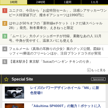
1時間
24時間
1週間
1カ月
ユニクロ、今日から「お盆特別セール」。涼感シアサッカーワン
ピース待望値下げ、撥水ギアショーツは1990円に
はやぶさ50％オフの「新幹線eチケット（トクだ値スペシャル
28）」発売。秋冬乗車分、えきねっと限定
「ムーミン」大小メッシュポーチが付録、素敵なあの人 11月
号。中身が見やすく、温泉スパにも使える
フェルメール《真珠の耳飾りの少女》展のグッズ公開。図録/ミ
ッフィー/葬送のフリーレンほか、注目ブランドコラボが実現
【週末駅弁】東京駅「Suicaのペンギン チキンのり弁」
もっと見る
Special Site
レイズのパワーデザインホイール「M6」に新
色登場!!
「A&ultima SP4000T」の魅力！ポケットに入