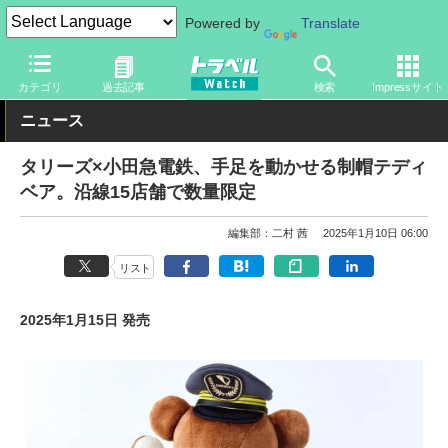
Powered by
Translate
トラベル Watch
旅のアイテム
旅行グッズ
キャラクター
カテゴリ
過去記事
検索
Impressサイト
ニュース
タリーズ×小田急電鉄、手足を動かせる制帽テディ
ベア。沿線15店舗で数量限定
編集部：二村 茜
2025年1月10日 06:00
リスト
2025年1月15日 発売