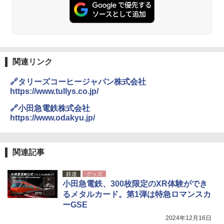
人用 折りたたみ 防災グッズ 災害用トイレ ビ
ーチ ピクニック ポップアップテント 携帯 簡
GRANDOOR ステンレス保冷剤 2個セット 2
易 トイレテント (グレー)
026リニューアル 急速冷凍 空間倍増 衛生的
コンパクト 保冷力長持ち
￥4,980
￥2,980
関連リンク
ENDLESS BASE 《めざましテレビで紹介》
テント ワンタッチ RENEW 幅200 2-3人用 43
BUNDOK(バンドック)ソロ ドーム 1 EX BDK
🔗タリーズコーヒージャパン株式会社
500002(88859)
-08EX カーキ ソロキャンプ ポリエステル フ
https://www.tullys.co.jp/
レーム ドーム型 テント
￥5,999
🔗小田急電鉄株式会社
￥-
https://www.odakyu.jp/
[キャンパーズコレクション 山善] 傘みたいに
広げるだけ パッとサッとテント ブラックコ
DEWEL パラソル 大型 ビーチ アウトドアパ
ーティング フルクローズ メッシュ 3-4人用
ラソル ガーデン サイトシート付 折りたたみ
関連記事
簡単設置 ポップアップテント エクルベージ
防水 UVカット 4段階高さ調整 軽量 収納袋付
ュ(BC仕様) PATC-150B(EB)
き
鉄道
グッズ
小田急電鉄、300枚限定のXR体験ができ
￥9,990
￥6,459
るメタルカード。第1弾は特急ロマンスカ
ーGSE
[キャンパーズコレクション 山善] 傘みたいに
ポインターライト 強力 小型 緑色/赤色/青紫色
2024年12月16日
広げるだけ パッとサッとテント キューブワ
USB充電式 高精度 超長距離照射 長時間使用