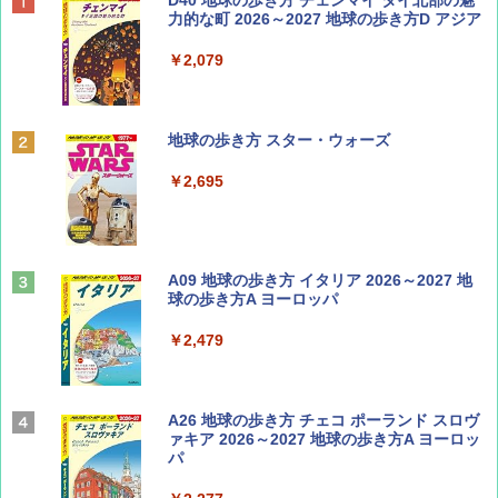
BE-PAL(ビ-パル) 2026年 9 月号【特別付録:
D40 地球の歩き方 チェンマイ タイ北部の魅
SOTO ミニマル"旅"財布 ランダム2種】
力的な町 2026～2027 地球の歩き方D アジア
￥1,500
￥2,079
ディズニーファン ２０２６年 ９月号 [雑
地球の歩き方 スター・ウォーズ
誌] (ＤＩＳＮＥＹ ＦＡＮ)
￥2,695
￥713
山と溪谷 2026年8月号「南アルプス大全」
A09 地球の歩き方 イタリア 2026～2027 地
球の歩き方A ヨーロッパ
￥1,540
￥2,479
Coyote No.89 特集 星野道夫 夢見る旅
A26 地球の歩き方 チェコ ポーランド スロヴ
ァキア 2026～2027 地球の歩き方A ヨーロッ
パ
￥1,540