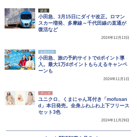
イド ブラックコーティング フルクローズ メ
可能 安全ロック付き 高安全性 金属製耐久 コ
ッシュ 4人用 簡単設置 ポップアップテント P
ンパクト多機能設計 持ち運び便利 アウトド
鉄道
ATCW-150B エクルベージュ
ア/オフィス/教育現場/展示会用 緑
小田急、3月15日にダイヤ改正。ロマン
スカー増発、多摩線～千代田線の直通が
￥-
￥1,180
復活など
2024年12月13日
お出かけ
小田急、旅の予約サイトでdポイント導
入。最大1万dポイントもらえるキャンペ
ーンも
2024年11月1日
グッズ
ユニクロ、くまにゃん耳付き「mofusan
d」本日発売。全身ふわふわ上下フリース
セット3色
2024年11月29日