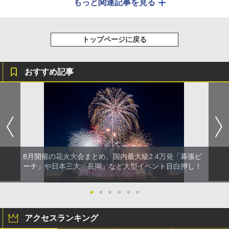
もっと関連記事を見る
トップページに戻る
おすすめ記事
8月開催の花火大会まとめ。国内最大級2.4万発「幕張ビ
ーチ」や日本三大「長岡」など大型イベント目白押し！
●
●
●
●
●
●
アクセスランキング