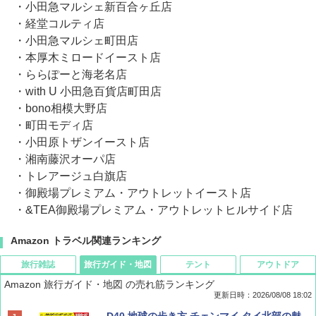
・小田急マルシェ新百合ヶ丘店
・経堂コルティ店
・小田急マルシェ町田店
・本厚木ミロードイースト店
・ららぽーと海老名店
・with U 小田急百貨店町田店
・bono相模大野店
・町田モディ店
・小田原トザンイースト店
・湘南藤沢オーパ店
・トレアージュ白旗店
・御殿場プレミアム・アウトレットイースト店
・&TEA御殿場プレミアム・アウトレットヒルサイド店
Amazon トラベル関連ランキング
旅行雑誌
旅行ガイド・地図
テント
アウトドア
Amazon 旅行ガイド・地図 の売れ筋ランキング
更新日時：2026/08/08 18:02