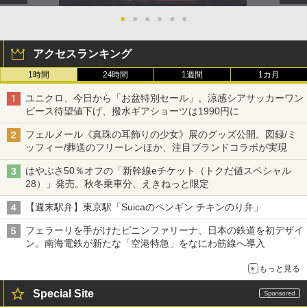
●
●
●
●
●
●
アクセスランキング
1時間
24時間
1週間
1カ月
ユニクロ、今日から「お盆特別セール」。涼感シアサッカーワン
ピース待望値下げ、撥水ギアショーツは1990円に
フェルメール《真珠の耳飾りの少女》展のグッズ公開。図録/ミ
ッフィー/葬送のフリーレンほか、注目ブランドコラボが実現
はやぶさ50％オフの「新幹線eチケット（トクだ値スペシャル
28）」発売。秋冬乗車分、えきねっと限定
【週末駅弁】東京駅「Suicaのペンギン チキンのり弁」
フェラーリを手がけたピニンファリーナ、日本の鉄道を初デザイ
ン。南海電鉄が新たな「空港特急」をなにわ筋線へ導入
もっと見る
Special Site