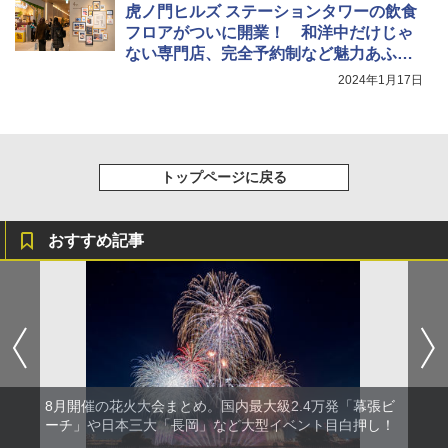
虎ノ門ヒルズ ステーションタワーの飲食
簡単設置 ポップアップテント エクルベージ
A26 地球の歩き方 チェコ ポーランド スロヴ
￥1,180
ュ(BC仕様) PATC-150B(EB)
フロアがついに開業！ 和洋中だけじゃ
ァキア 2026～2027 地球の歩き方A ヨーロッ
パ
ない専門店、完全予約制など魅力あふれ
￥9,990
る4階～地下2階を見てきた
熊撃退スプレー 熊よけスプレー 熊スプレー
2024年1月17日
￥2,277
【日本企業販売】超強力クマ対策スプレー 30
0ml（連続噴射30秒）110ml（連続噴射15
[キャンパーズコレクション 山善] 傘みたいに
秒）射程5～10m 安全ロック搭載 携帯収納袋
広げるだけ パッとサッとテント キューブワ
付き ヒグマ・イノシシ対策 自治体・教育機
イド ブラックコーティング フルクローズ メ
関の購入実績 登山・キャンプ・アウトドア・
ッシュ 4人用 簡単設置 ポップアップテント P
防災用品 長期保存可能 緊急時用 日本国内発
トップページに戻る
ATCW-150B エクルベージュ
送
￥-
￥3,680
おすすめ記事
8月開催の花火大会まとめ。国内最大級2.4万発「幕張ビ
ーチ」や日本三大「長岡」など大型イベント目白押し！