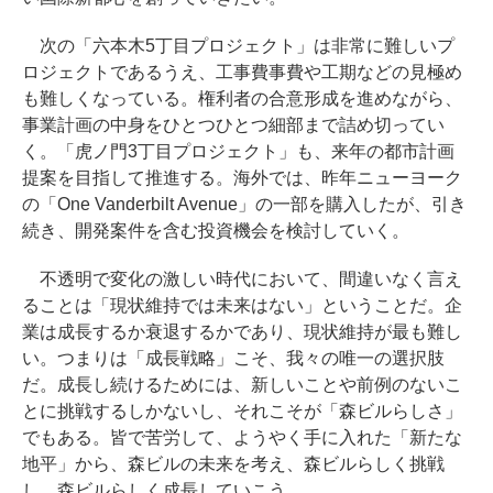
次の「六本木5丁目プロジェクト」は非常に難しいプ
ロジェクトであるうえ、工事費事費や工期などの見極め
も難しくなっている。権利者の合意形成を進めながら、
事業計画の中身をひとつひとつ細部まで詰め切ってい
く。「虎ノ門3丁目プロジェクト」も、来年の都市計画
提案を目指して推進する。海外では、昨年ニューヨーク
の「One Vanderbilt Avenue」の一部を購入したが、引き
続き、開発案件を含む投資機会を検討していく。
不透明で変化の激しい時代において、間違いなく言え
ることは「現状維持では未来はない」ということだ。企
業は成長するか衰退するかであり、現状維持が最も難し
い。つまりは「成長戦略」こそ、我々の唯一の選択肢
だ。成長し続けるためには、新しいことや前例のないこ
とに挑戦するしかないし、それこそが「森ビルらしさ」
でもある。皆で苦労して、ようやく手に入れた「新たな
地平」から、森ビルの未来を考え、森ビルらしく挑戦
し、森ビルらしく成長していこう。