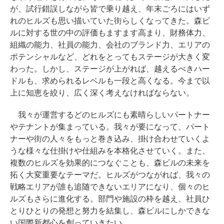
が、試行錯誤しながら皆で乗り越え、年末ごろにはいず
れのヒルズも思い描いていた街らしくなってきた。森ビ
ルに対する世の中の評価もますます高まり、財務体力、
組織の能力、社員の能力、会社のブランド力、エリアの
ポテンシャルなど、どれをとってもステージが大きく変
わった。しかし、ステージが上がれば、越えるべきハー
ドルも、求められるレベルも一段と高くなる。今まで以
上に知恵を絞り、広く深く考えなければならない。
我々が運営するどのヒルズにも素晴らしいパートナー
やテナントが集まっている。我々が要になって、パート
ナーや街の人々をもっと巻き込み、掛け合わせていくよ
うな様々な仕掛けや仕組みを本格化させていく。また、
複数のヒルズを効果的につなぐことも、森ビルの未来を
拓く大変重要なテーマだ。ヒルズがつながれば、我々の
戦略エリアが誰も追随できないエリアになり、個々のヒ
ルズもさらに進化する。部門や施設の枠を越え、社員ひ
とりひとりの発想と努力を結集し、森ビルにしかできな
い国際新都心を創っていきたい。