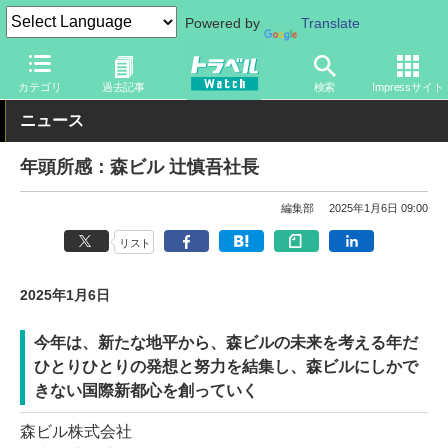
Powered by
Translate
トラベル Watch
企業・政府・官庁
カテゴリ
過去記事
検索
Impressサイト
ニュース
年頭所感：森ビル 辻慎吾社長
編集部
2025年1月6日 09:00
リスト
2025年1月6日
今年は、新たな地平から、森ビルの未来を考える年だ
ひとりひとりの発想と努力を結集し、森ビルにしかで
きない国際新都心を創っていく
森ビル株式会社