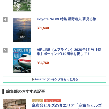
Coyote No.89 特集 星野道夫 夢見る旅
￥1,540
AIRLINE（エアライン）2026年9月号【特
集】ボーイング110周年を祝して！
￥1,760
Amazonランキングをもっと見る
編集部のおすすめ記事
D40 地球の歩き方 チェンマイ タイ北部の魅
[キャンパーズコレクション 山善] ポップアッ
GRANDOOR ステンレス保冷剤 2個セット 2
グルメ
行ってみた
力的な町 2026～2027 地球の歩き方D アジア
プテント 傘みたいに広げて畳める パッとサ
026リニューアル 急速冷凍 空間倍増 衛生的
麻布台ヒルズの食エリア「麻布台ヒルズ
ッとサンシェード キューブ フルクローズ メ
コンパクト 保冷力長持ち