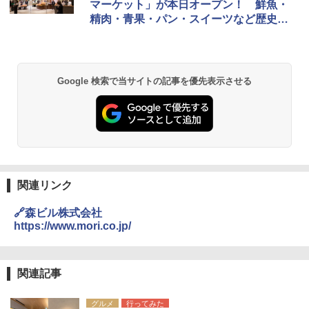
マーケット」が本日オープン！ 鮮魚・
ッシュ 簡単設置 ワンタッチテント キャンプ
￥2,079
精肉・青果・パン・スイーツなど歴史あ
&ハイキング カーキ PATC-150(KH)
￥2,980
る名店も参加する豪華なラインアップを
￥6,830
見てきた
地球の歩き方 スター・ウォーズ
BUNDOK(バンドック)ソロ ドーム 1 EX BDK
-08EX カーキ ソロキャンプ ポリエステル フ
Google 検索で当サイトの記事を優先表示させる
PYKES PEAK (パイクスピーク) 着替えテン
レーム ドーム型 テント
￥2,695
ト プライバシー テント 【中が透けない】 1
人用 折りたたみ 防災グッズ 災害用トイレ ビ
￥14,800
ーチ ピクニック ポップアップテント 携帯 簡
易 トイレテント (ブラック)
僕が見た未来【完全版】
DEWEL パラソル 大型 ビーチ アウトドアパ
￥4,980
ラソル ガーデン サイトシート付 折りたたみ
￥0
防水 UVカット 4段階高さ調整 軽量 収納袋付
き
関連リンク
ENDLESS BASE 《めざましテレビで紹介》
テント ワンタッチ RENEW 幅200 2-3人用 43
￥6,459
🔗森ビル株式会社
500002(88859)
https://www.mori.co.jp/
A09 地球の歩き方 イタリア 2026～2027 地
球の歩き方A ヨーロッパ
￥5,999
ポインターライト 強力 小型 緑色/赤色/青紫色
USB充電式 高精度 超長距離照射 長時間使用
￥2,479
可能 安全ロック付き 高安全性 金属製耐久 コ
関連記事
[キャンパーズコレクション 山善] 傘みたいに
ンパクト多機能設計 持ち運び便利 アウトド
広げるだけ パッとサッとテント ブラックコ
ア/オフィス/教育現場/展示会用 緑
グルメ
行ってみた
ーティング フルクローズ メッシュ 3-4人用