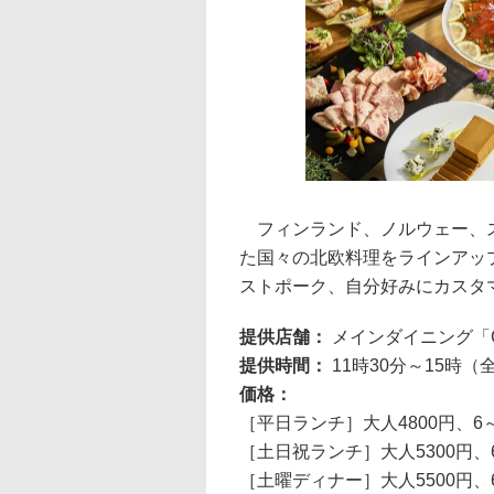
フィンランド、ノルウェー、ス
た国々の北欧料理をラインアッ
ストポーク、自分好みにカスタ
提供店舗：
メインダイニング「C
提供時間：
11時30分～15時
価格：
［平日ランチ］大人4800円、6～
［土日祝ランチ］大人5300円、6
［土曜ディナー］大人5500円、6