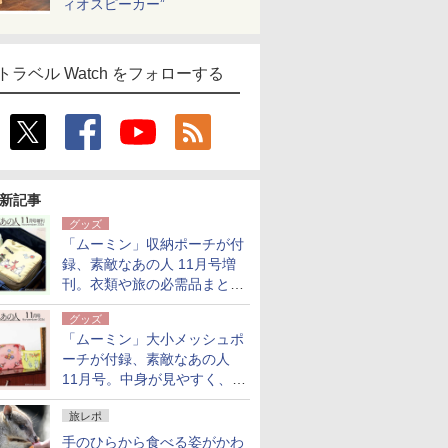
ィオスピーカー”
トラベル Watch をフォローする
新記事
グッズ
「ムーミン」収納ポーチが付
録、素敵なあの人 11月号増
刊。衣類や旅の必需品まとま
る大小2個セット
グッズ
「ムーミン」大小メッシュポ
ーチが付録、素敵なあの人
11月号。中身が見やすく、温
泉スパにも使える
旅レポ
手のひらから食べる姿がかわ