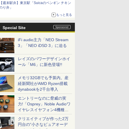
【週末駅弁】東京駅「Suicaのペンギン チキン
のり弁」
もっと見る
Special Site
iFi audio主力「NEO Stream
3」「NEO iDSD 3」に迫る
レイズのパワーデザインホイ
ール「M6」に新色登場!!
メモリ32GBでも予算内。産
経新聞社がAMD Ryzen搭載
dynabookを2千台導入
エントリーなのに脅威の実
力!「Osprey」Noble Audioワ
イヤレスイヤフォン4機種を
一気に聴く
クリエイティブが作った2万
円台の“小さなピュアオーデ