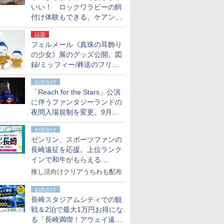
いい！ ロックワラビーの餌
付け体験もできる、ケアンズ
でアサートン高原の日本語ガ
話題
イド付きツアーに参加してみ
フェルメール《真珠の耳飾り
た
の少女》展のグッズ公開。図
録/ミッフィー/葬送のフリー
レンほか、注目ブランドコラ
お出かけ
ボが実現
「Reach for the Stars」公演
に伴うファンタジーランドの
夜間入場規制を変更。9月か
ら18時50分～20時ごろに
お出かけ
ゼンリン、スポーツファンの
長崎遠征を応援。上位ランク
インで和牛がもらえる
「GO！GO！長崎スタンプラ
推し活向けクリアうちわも配布
リー」
お出かけ
長崎スタジアムシティでの観
戦＆2泊で最大1万円お得にな
る「長崎満喫！アウェイ遠征