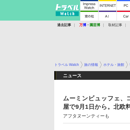
過去記事
万
博
・
園芸博
取材記事
トラベル Watch
旅の情報
ホテル・旅館
ニュース
ムーミンビュッフェ、
屋で9月1日から。北欧
アフタヌーンティーも