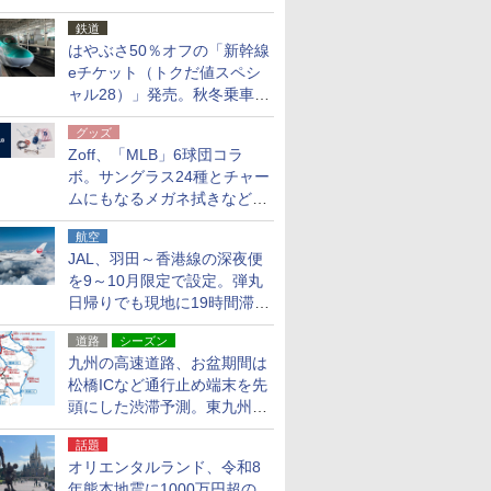
応援キャンペーン」
鉄道
はやぶさ50％オフの「新幹線
eチケット（トクだ値スペシ
ャル28）」発売。秋冬乗車
分、えきねっと限定
グッズ
Zoff、「MLB」6球団コラ
ボ。サングラス24種とチャー
ムにもなるメガネ拭きなど雑
貨24種
航空
JAL、羽田～香港線の深夜便
を9～10月限定で設定。弾丸
日帰りでも現地に19時間滞在
できる
道路
シーズン
九州の高速道路、お盆期間は
松橋ICなど通行止め端末を先
頭にした渋滞予測。東九州道
への迂回は料金調整を実施
話題
オリエンタルランド、令和8
年熊本地震に1000万円超の