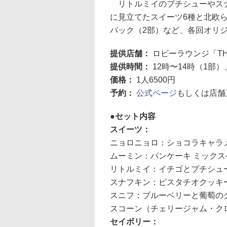
リトルミイのプチシューやスナ
に見立てたスイーツ6種と北欧
バック（2部）など、各回オリ
提供店舗：
ロビーラウンジ「TH
提供時間：
12時〜14時（1部）
価格：
1人6500円
予約：
公式ページ
もしくは店舗
セット内容
スイーツ：
ニョロニョロ：ショコラキャラ
ムーミン：パンケーキ ミック
リトルミイ：イチゴとプチシュ
スナフキン：ピスタチオクッキ
スニフ：ブルーベリーと葡萄の
スコーン（チェリージャム・ク
セイボリー：