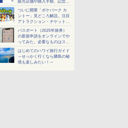
販売店舗や購入手順、記念チ
ケットも解説
ついに開業「ポケパーク カ
ントー」見どころ解説。注目
アトラクション・チケット手
配・来場前に必要な準備は？
パスポート（2025年旅券）
の新規申請をオンラインでや
ってみた。必要なものはスマ
ホとマイナカードのみ
はじめてのハワイ旅行ガイド
～せっかく行くなら隣島の秘
境も楽しみたい！～