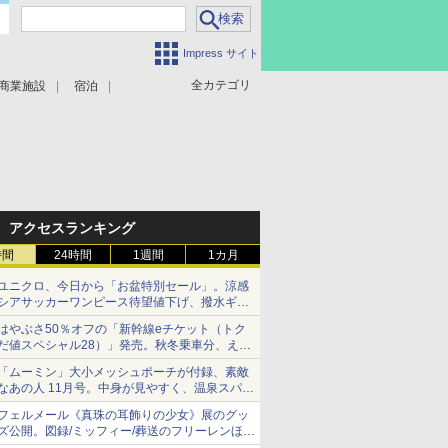
Impress サイト
全カテゴリ
商業施設
宿泊
アクセスランキング
時間
24時間
1週間
1カ月
ユニクロ、今日から「お盆特別セール」。涼感
シアサッカーワンピース待望値下げ、撥水ギア
ショーツは1990円に
はやぶさ50％オフの「新幹線eチケット（トク
だ値スペシャル28）」発売。秋冬乗車分、えき
ねっと限定
「ムーミン」大小メッシュポーチが付録、素敵
なあの人 11月号。中身が見やすく、温泉スパに
も使える
フェルメール《真珠の耳飾りの少女》展のグッ
ズ公開。図録/ミッフィー/葬送のフリーレンほ
か、注目ブランドコラボが実現