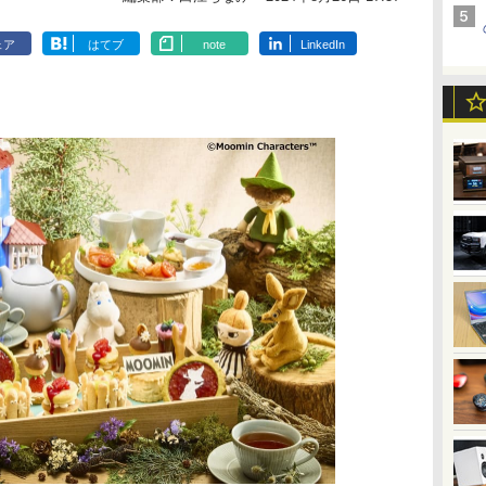
ェア
はてブ
note
LinkedIn