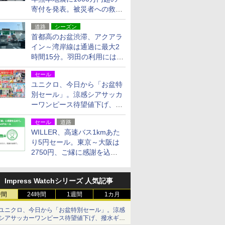
寄付を発表。被災者への救援
活動・復旧支援
道路
シーズン
首都高のお盆渋滞、アクアラ
イン～湾岸線は通過に最大2
時間15分。羽田の利用には
「空港西出口」の利用検討を
セール
ユニクロ、今日から「お盆特
別セール」。涼感シアサッカ
ーワンピース待望値下げ、撥
水ギアショーツは1990円に
セール
道路
WILLER、高速バス1kmあた
り5円セール。東京～大阪は
2750円、ご縁に感謝を込め
た20周年記念キャンペーン
Impress Watchシリーズ 人気記事
時間
24時間
1週間
1カ月
ユニクロ、今日から「お盆特別セール」。涼感
シアサッカーワンピース待望値下げ、撥水ギア