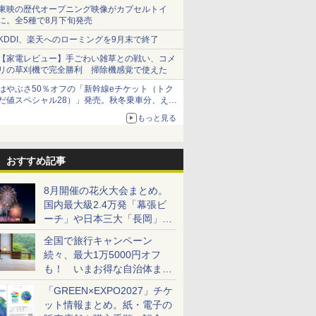
ショーツは1990円に
東映の歴代オープニング映像がカプセルトイ
に。全5種で8月下旬発売
KDDI、楽天へのローミングを9月末で終了
【家電レビュー】手ごわい雑草との戦い、コメ
リの草刈機で完全勝利 掃除機感覚で使えた
はやぶさ50％オフの「新幹線eチケット（トク
だ値スペシャル28）」発売。秋冬乗車分、えき
ねっと限定
もっと見る
おすすめ記事
8月開催の花火大会まとめ。
国内最大級2.4万発「幕張ビ
ーチ」や日本三大「長岡」な
ど大型イベント目白押し！
全国で旅行キャンペーン
続々、最大1万5000円オフ
も！ いまお得な自治体まと
め
「GREEN×EXPO2027」チケ
ット情報まとめ。紙・電子の