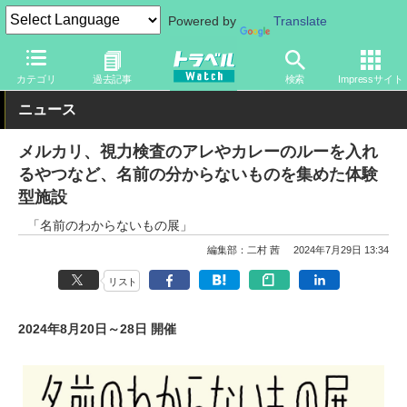
Powered by
Translate
トラベル Watch
地域
国内旅行
東京
カテゴリ
過去記事
検索
Impressサイト
ニュース
メルカリ、視力検査のアレやカレーのルーを入れ
るやつなど、名前の分からないものを集めた体験
型施設
「名前のわからないもの展」
編集部：二村 茜
2024年7月29日 13:34
リスト
2024年8月20日～28日 開催