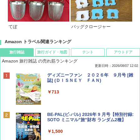
てぼ
バッグクロージャー
Amazon トラベル関連ランキング
旅行雑誌
旅行ガイド・地図
テント
アウトドア
Amazon 旅行雑誌 の売れ筋ランキング
更新日時：2026/08/07 12:02
ディズニーファン ２０２６年 ９月号 [雑
誌] (ＤＩＳＮＥＹ ＦＡＮ)
￥713
BE-PAL(ビ-パル) 2026年 9 月号【特別付録:
SOTO ミニマル"旅"財布 ランダム2種】
￥1,500