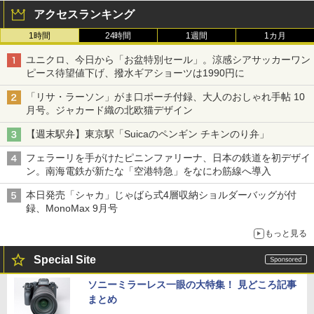
アクセスランキング
1時間
24時間
1週間
1カ月
ユニクロ、今日から「お盆特別セール」。涼感シアサッカーワン
ピース待望値下げ、撥水ギアショーツは1990円に
「リサ・ラーソン」がま口ポーチ付録、大人のおしゃれ手帖 10
月号。ジャカード織の北欧猫デザイン
【週末駅弁】東京駅「Suicaのペンギン チキンのり弁」
フェラーリを手がけたピニンファリーナ、日本の鉄道を初デザイ
ン。南海電鉄が新たな「空港特急」をなにわ筋線へ導入
本日発売「シャカ」じゃばら式4層収納ショルダーバッグが付
録、MonoMax 9月号
もっと見る
Special Site
ソニーミラーレス一眼の大特集！ 見どころ記事
まとめ