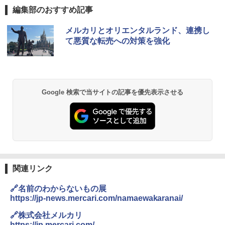
編集部のおすすめ記事
D40 地球の歩き方 チェンマイ タイ北部の魅
[キャンパーズコレクション 山善] ポップアッ
DEWEL パラソル 大型 ビーチ アウトドアパ
メルカリとオリエンタルランド、連携し
力的な町 2026～2027 地球の歩き方D アジア
プテント 傘みたいに広げて畳める パッとサ
ラソル ガーデン サイトシート付 折りたたみ
て悪質な転売への対策を強化
ッとサンシェード キューブ フルクローズ メ
防水 UVカット 4段階高さ調整 軽量 収納袋付
ッシュ 簡単設置 ワンタッチテント キャンプ
き
￥2,079
&ハイキング カーキ PATC-150(KH)
￥6,459
￥6,831
A09 地球の歩き方 イタリア 2026～2027 地
Google 検索で当サイトの記事を優先表示させる
球の歩き方A ヨーロッパ
BUNDOK(バンドック)ソロ ドーム 1 EX BDK
PYKES PEAK (パイクスピーク) 着替えテン
-08EX カーキ ソロキャンプ ポリエステル フ
ト プライバシー テント 【中が透けない】 1
レーム テント
￥2,479
人用 折りたたみ 防災グッズ 災害用トイレ ビ
ーチ ピクニック ポップアップテント 携帯 簡
￥14,800
易 トイレテント (ブラック)
地球の歩き方 スター・ウォーズ
￥4,980
GRANDOOR ステンレス保冷剤 2個セット 2
関連リンク
￥2,695
026リニューアル 急速冷凍 空間倍増 衛生的
コンパクト 保冷力長持ち
🔗名前のわからないもの展
ENDLESS BASE 《めざましテレビで紹介》
テント ワンタッチ RENEW 幅200 2-3人用 43
https://jp-news.mercari.com/namaewakaranai/
￥2,980
500002(88859)
🔗株式会社メルカリ
A26 地球の歩き方 チェコ ポーランド スロヴ
https://jp.mercari.com/
ァキア 2026～2027 地球の歩き方A ヨーロッ
￥5,999