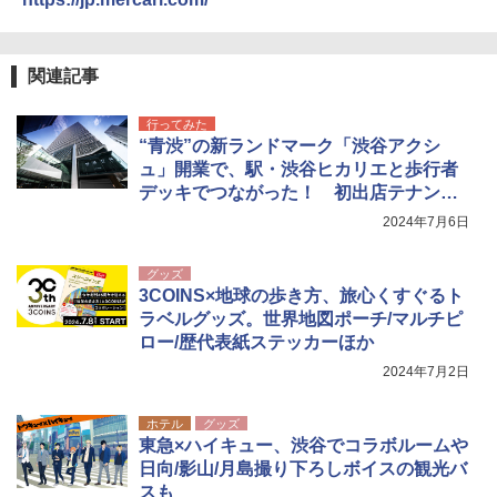
ニューエラ New Era キャップ メッシュキャ
パ
ップ 9FORTY AFrame 15226380 NER37C00
94 ストーン ニューエラキャップ 9FORTYA
￥2,277
[キャンパーズコレクション 山善] 傘みたいに
サーフライダーファウンデーション Surfride
関連記事
広げるだけ パッとサッとテント ブラックコ
r Foundation コラボ Aフレーム メンズ レデ
ーティング フルクローズ メッシュ 3-4人用
ィース 帽子 スナップバック a-frame 9フォー
簡単設置 ポップアップテント エクルベージ
ティー男女兼用ユニセックス 夏用 日除けUV
新しい日本地理 地図・統計・移動から読み
行ってみた
ュ(BC仕様) PATC-150B(EB)
ケア FREE
解く (講談社現代新書)
“青渋”の新ランドマーク「渋谷アクシ
ュ」開業で、駅・渋谷ヒカリエと歩行者
￥9,990
￥4,400
￥1,540
デッキでつながった！ 初出店テナント
ほか、いち早く内部を見てきた
2024年7月6日
[キャンパーズコレクション 山善] 傘みたいに
熊撃退スプレー 熊よけスプレー 熊スプレー
広げるだけ パッとサッとテント キューブワ
【日本企業販売】超強力クマ対策スプレー 30
グッズ
イド ブラックコーティング フルクローズ メ
0ml（連続噴射30秒）110ml（連続噴射15
3COINS×地球の歩き方、旅心くすぐるト
ッシュ 4人用 簡単設置 ポップアップテント P
秒）射程5～10m 安全ロック搭載 携帯収納袋
ATCW-150B エクルベージュ
付き ヒグマ・イノシシ対策 自治体・教育機
ラベルグッズ。世界地図ポーチ/マルチピ
関の購入実績 登山・キャンプ・アウトドア・
ロー/歴代表紙ステッカーほか
防災用品 長期保存可能 緊急時用 日本国内発
￥-
2024年7月2日
送
￥3,680
ホテル
グッズ
東急×ハイキュー、渋谷でコラボルームや
日向/影山/月島撮り下ろしボイスの観光バ
スも