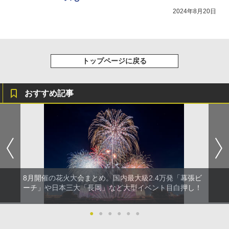
2024年8月20日
トップページに戻る
おすすめ記事
8月開催の花火大会まとめ。国内最大級2.4万発「幕張ビ
ーチ」や日本三大「長岡」など大型イベント目白押し！
●
●
●
●
●
●