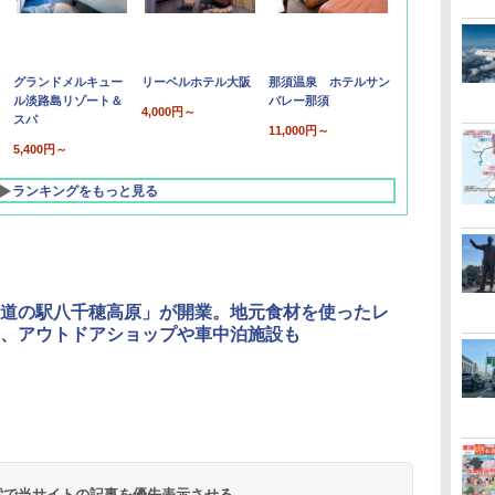
グランドメルキュー
リーベルホテル大阪
那須温泉 ホテルサン
ル淡路島リゾート＆
バレー那須
4,000円～
スパ
11,000円～
5,400円～
ランキングをもっと見る
道の駅八千穂高原」が開業。地元食材を使ったレ
、アウトドアショップや車中泊施設も
北陸 福井 あわら
品川プリンスホテ
舞浜ビューホテル
箱根湯本温泉 ホテ
ホテルトラスティ東
オリエンタルホテル
下呂温泉 水明館
住友不動産ホテル ヴ
東京ベイ舞浜ホテル
温泉 清風荘（北陸
ル イーストタワー
ｂｙ ＨＵＬＩＣ
ル おかだ
京ベイサイド
東京ベイ
ィラフォンテーヌグラ
ファーストリゾート
8,250円～
最大級の庭園露天風
（旧：東京ベイ舞浜
ンド東京有明
9,958円～
11,200円～
5,450円～
5,200円～
4,290円～
呂の宿 清風荘）
ホテル）
19,541円～
5,758円～
6,070円～
 検索で当サイトの記事を優先表示させる