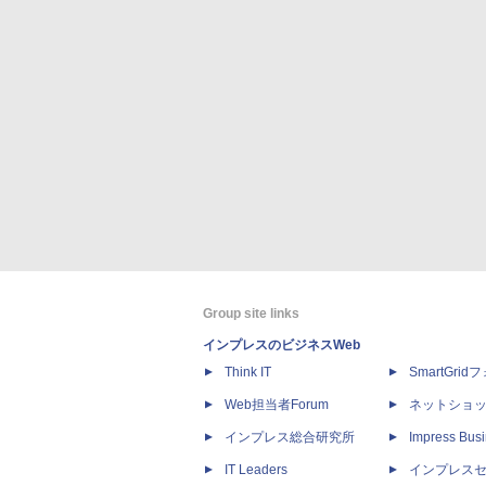
Group site links
インプレスのビジネスWeb
Think IT
SmartGri
Web担当者Forum
ネットショ
インプレス総合研究所
Impress Busi
IT Leaders
インプレス