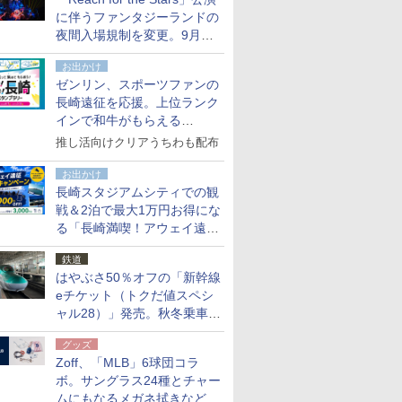
た
に伴うファンタジーランドの
夜間入場規制を変更。9月か
ら18時50分～20時ごろに
お出かけ
ゼンリン、スポーツファンの
長崎遠征を応援。上位ランク
インで和牛がもらえる
「GO！GO！長崎スタンプラ
推し活向けクリアうちわも配布
リー」
お出かけ
長崎スタジアムシティでの観
戦＆2泊で最大1万円お得にな
る「長崎満喫！アウェイ遠征
応援キャンペーン」
鉄道
はやぶさ50％オフの「新幹線
eチケット（トクだ値スペシ
ャル28）」発売。秋冬乗車
分、えきねっと限定
グッズ
Zoff、「MLB」6球団コラ
ボ。サングラス24種とチャー
ムにもなるメガネ拭きなど雑