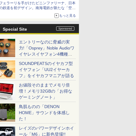
フェラーリを手がけたピニンファリーナ、日本
の鉄道を初デザイン。南海電鉄が新たな「空港
特急」をなにわ筋線へ導入
もっと見る
Special Site
エントリーなのに脅威の実
力!「Osprey」Noble Audioワ
イヤレスイヤフォン4機種を
一気に聴く
SOUNDPEATSのイヤカフ型
イヤフォン「UU2イヤーカ
フ」をイヤカフマニアが語る
お値段そのままでメモリ倍
増！メモリ32GBの「お得な
ゲーミングノート」
鳥肌ものの「DENON
HOME」サウンドを体感し
た！
レイズのパワーデザインホイ
ール「M6」に新色登場!!