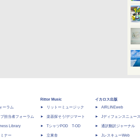
Rittor Music
イカロス出版
dフォーラム
リットーミュージック
AIRLINEweb
ップ担当者フォーラム
楽器探そう!デジマート
Jディフェンスニュー
ness Library
TシャツPOD T-OD
通訳翻訳ジャーナル
セミナー
立東舎
JレスキューWeb