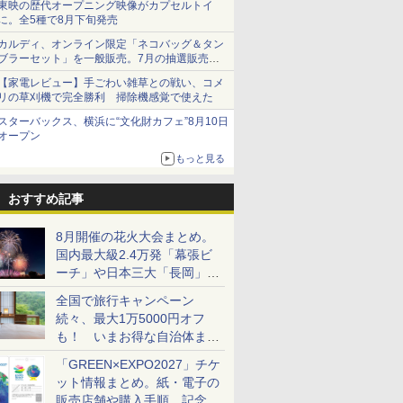
東映の歴代オープニング映像がカプセルトイ
に。全5種で8月下旬発売
カルディ、オンライン限定「ネコバッグ＆タン
ブラーセット」を一般販売。7月の抽選販売の
当選無効分
【家電レビュー】手ごわい雑草との戦い、コメ
リの草刈機で完全勝利 掃除機感覚で使えた
スターバックス、横浜に“文化財カフェ”8月10日
オープン
もっと見る
おすすめ記事
8月開催の花火大会まとめ。
国内最大級2.4万発「幕張ビ
ーチ」や日本三大「長岡」な
ど大型イベント目白押し！
全国で旅行キャンペーン
続々、最大1万5000円オフ
も！ いまお得な自治体まと
め
「GREEN×EXPO2027」チケ
ット情報まとめ。紙・電子の
販売店舗や購入手順、記念チ