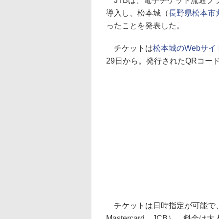
JTBは、電子チケット流通プ
導入し、松本城（
長野県松本市丸
ったことを発表した。
チケットは
松本城のWebサイ
29日から。発行されたQRコ
チケットは日時指定が可能で、
Mastercard、JCB）。料金は