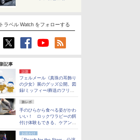
トラベル Watch をフォローする
新記事
話題
フェルメール《真珠の耳飾り
の少女》展のグッズ公開。図
録/ミッフィー/葬送のフリー
レンほか、注目ブランドコラ
旅レポ
ボが実現
手のひらから食べる姿がかわ
いい！ ロックワラビーの餌
付け体験もできる、ケアンズ
でアサートン高原の日本語ガ
お出かけ
イド付きツアーに参加してみ
「Reach for the Stars」公演