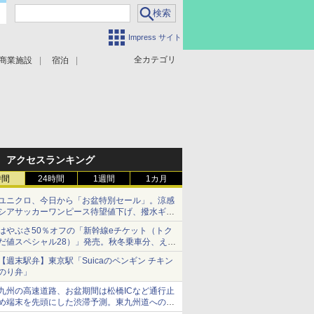
Impress サイト
全カテゴリ
商業施設
宿泊
アクセスランキング
時間
24時間
1週間
1カ月
ユニクロ、今日から「お盆特別セール」。涼感
シアサッカーワンピース待望値下げ、撥水ギア
ショーツは1990円に
はやぶさ50％オフの「新幹線eチケット（トク
だ値スペシャル28）」発売。秋冬乗車分、えき
ねっと限定
【週末駅弁】東京駅「Suicaのペンギン チキン
のり弁」
九州の高速道路、お盆期間は松橋ICなど通行止
め端末を先頭にした渋滞予測。東九州道への迂
回は料金調整を実施