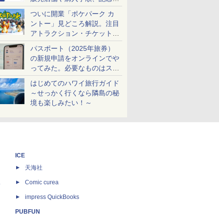
ケットも解説
ついに開業「ポケパーク カ
ントー」見どころ解説。注目
アトラクション・チケット手
配・来場前に必要な準備は？
パスポート（2025年旅券）
の新規申請をオンラインでや
ってみた。必要なものはスマ
ホとマイナカードのみ
はじめてのハワイ旅行ガイド
～せっかく行くなら隣島の秘
境も楽しみたい！～
ICE
天海社
ス
Comic curea
impress QuickBooks
PUBFUN