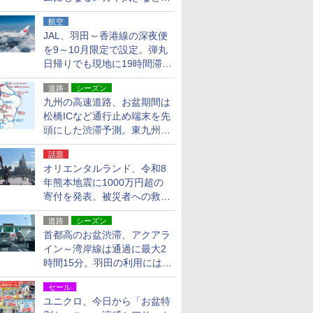
貨24種
航空
JAL、羽田～香港線の深夜便
を9～10月限定で設定。弾丸
日帰りでも現地に19時間滞在
できる
道路
シーズン
九州の高速道路、お盆期間は
松橋ICなど通行止め端末を先
頭にした渋滞予測。東九州道
への迂回は料金調整を実施
話題
オリエンタルランド、令和8
年熊本地震に1000万円超の
寄付を発表。被災者への救援
活動・復旧支援
道路
シーズン
首都高のお盆渋滞、アクアラ
イン～湾岸線は通過に最大2
時間15分。羽田の利用には
「空港西出口」の利用検討を
セール
ユニクロ、今日から「お盆特