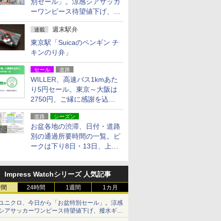
別セール」。涼感シアサッカ
ーワンピース待望値下げ、撥
水ギアショーツは1990円に
週末駅弁
連載
東京駅「Suicaのペンギン チ
キンのり弁」
セール
道路
WILLER、高速バス1kmあた
り5円セール。東京～大阪は
2750円、ご縁に感謝を込め
た20周年記念キャンペーン
道路
シーズン
お盆各地の渋滞、日付・道路
別の通過所要時間の一覧。ピ
ークは下り8日・13日、上り
14日・15日
Impress Watchシリーズ 人気記事
時間
24時間
1週間
1カ月
ユニクロ、今日から「お盆特別セール」。涼感
シアサッカーワンピース待望値下げ、撥水ギア
ショーツは1990円に