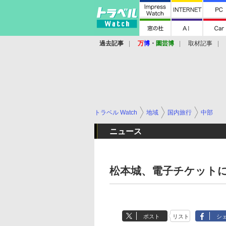
過去記事
万
博
・
園芸博
取材記事
トラベル Watch
地域
国内旅行
中部
ニュース
松本城、電子チケットに
ポスト
リスト
シ