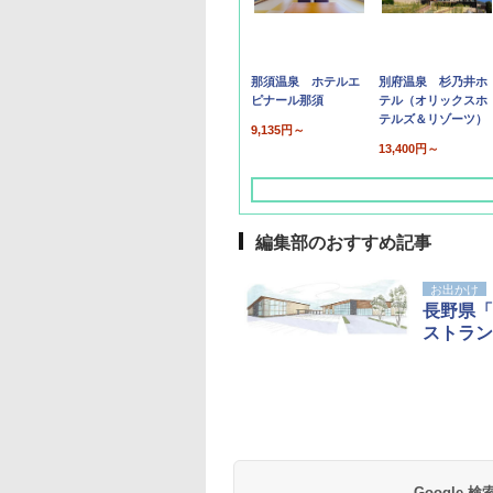
那須温泉 ホテルエ
別府温泉 杉乃井ホ
ピナール那須
テル（オリックスホ
テルズ＆リゾーツ）
9,135円～
13,400円～
編集部のおすすめ記事
お出かけ
長野県「
ストラン
草津温泉 ホテル櫻
品川プリンスホテル
グランドニッコー東
海のサウナ＆スパ
東京ドームホテル
シェラトン・グラン
井
京ベイ 舞浜
オールインクルーシ
デ・トーキョーベ
7,037円～
7,980円～
ブ 島原温泉ホテル
イ・ホテル
14,300円～
6,800円～
南風楼
10,450円～
7,950円～
Google