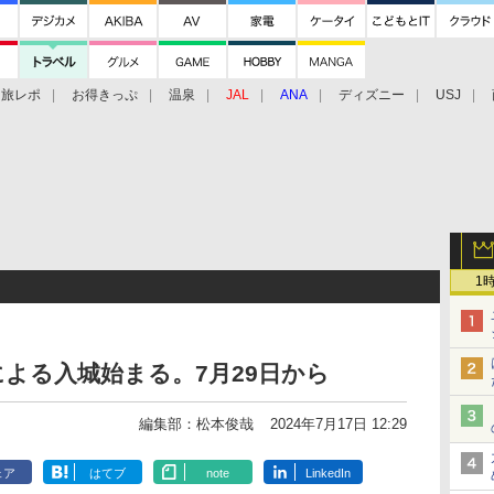
旅レポ
お得きっぷ
温泉
JAL
ANA
ディズニー
USJ
1
よる入城始まる。7月29日から
編集部：松本俊哉
2024年7月17日 12:29
ェア
はてブ
note
LinkedIn