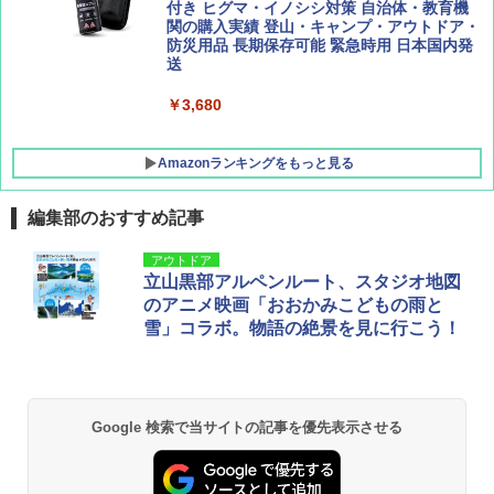
ATCW-150B エクルベージュ
付き ヒグマ・イノシシ対策 自治体・教育機
関の購入実績 登山・キャンプ・アウトドア・
防災用品 長期保存可能 緊急時用 日本国内発
￥-
送
￥3,680
Amazonランキングをもっと見る
編集部のおすすめ記事
アウトドア
立山黒部アルペンルート、スタジオ地図
のアニメ映画「おおかみこどもの雨と
雪」コラボ。物語の絶景を見に行こう！
Google 検索で当サイトの記事を優先表示させる