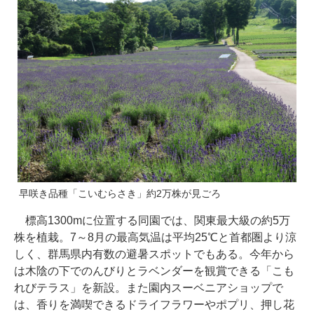
早咲き品種「こいむらさき」約2万株が見ごろ
標高1300mに位置する同園では、関東最大級の約5万
株を植栽。7～8月の最高気温は平均25℃と首都圏より涼
しく、群馬県内有数の避暑スポットでもある。今年から
は木陰の下でのんびりとラベンダーを観賞できる「こも
れびテラス」を新設。また園内スーベニアショップで
は、香りを満喫できるドライフラワーやポプリ、押し花