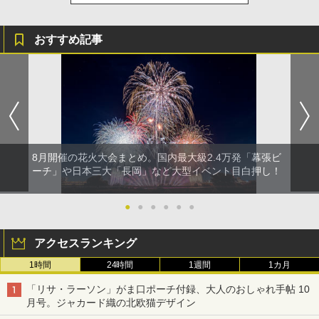
おすすめ記事
8月開催の花火大会まとめ。国内最大級2.4万発「幕張ビ
ーチ」や日本三大「長岡」など大型イベント目白押し！
●
●
●
●
●
●
アクセスランキング
1時間
24時間
1週間
1カ月
「リサ・ラーソン」がま口ポーチ付録、大人のおしゃれ手帖 10
月号。ジャカード織の北欧猫デザイン