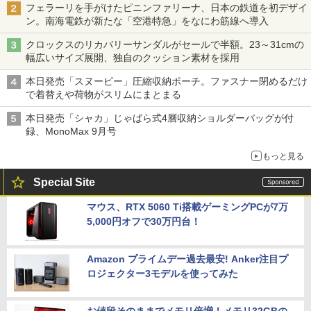
フェラーリを手がけたピニンファリーナ、日本の鉄道を初デザイ
ン。南海電鉄が新たな「空港特急」をなにわ筋線へ導入
クロックスのリカバリーサンダルがセールで半額。23～31cmの
幅広いサイズ展開、独自のクッション素材を採用
本日発売「スヌーピー」圧縮収納ポーチ。ファスナー閉めるだけ
で着替えや荷物がスリムにまとまる
本日発売「シャカ」じゃばら式4層収納ショルダーバッグが付
録、MonoMax 9月号
もっと見る
Special Site
マウス、RTX 5060 Ti搭載ゲーミングPCが7万
5,000円オフで30万円台！
Amazon プライムデー過去最安! Anker注目プ
ロジェクター3モデルを使ってみた
お値段そのままでメモリ倍増！メモリ32GBの