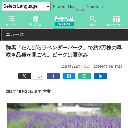
Powered by
Translate
トラベル Watch
旅の情報
観光地
観光スポット
カテゴリ
過去記事
検索
Impressサイト
ニュース
群馬「たんばらラベンダーパーク」で約2万株の早
咲き品種が見ごろ。ピークは夏休み
編集部：白江ちなみ
2024年7月9日 17:32
リスト
2024年8月25日まで 営業