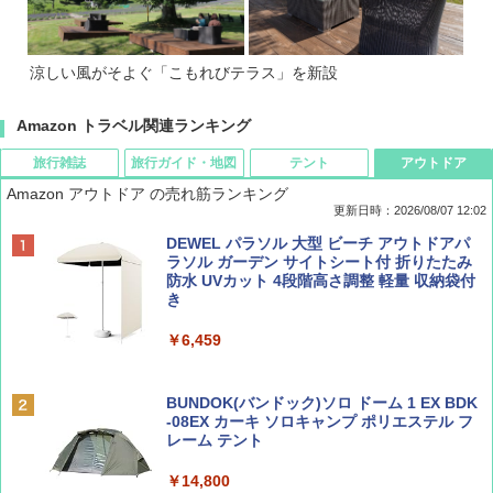
涼しい風がそよぐ「こもれびテラス」を新設
Amazon トラベル関連ランキング
旅行雑誌
旅行ガイド・地図
テント
アウトドア
Amazon アウトドア の売れ筋ランキング
更新日時：2026/08/07 12:02
ディズニーファン ２０２６年 ９月号 [雑
D40 地球の歩き方 チェンマイ タイ北部の魅
[キャンパーズコレクション 山善] ポップアッ
DEWEL パラソル 大型 ビーチ アウトドアパ
誌] (ＤＩＳＮＥＹ ＦＡＮ)
力的な町 2026～2027 地球の歩き方D アジア
プテント 傘みたいに広げて畳める パッとサ
ラソル ガーデン サイトシート付 折りたたみ
ッとサンシェード キューブ フルクローズ メ
防水 UVカット 4段階高さ調整 軽量 収納袋付
ッシュ 簡単設置 ワンタッチテント キャンプ
き
￥713
￥2,079
&ハイキング カーキ PATC-150(KH)
￥6,459
￥6,831
BE-PAL(ビ-パル) 2026年 9 月号【特別付録:
A09 地球の歩き方 イタリア 2026～2027 地
SOTO ミニマル"旅"財布 ランダム2種】
球の歩き方A ヨーロッパ
BUNDOK(バンドック)ソロ ドーム 1 EX BDK
PYKES PEAK (パイクスピーク) 着替えテン
-08EX カーキ ソロキャンプ ポリエステル フ
ト プライバシー テント 【中が透けない】 1
レーム テント
￥1,500
￥2,479
人用 折りたたみ 防災グッズ 災害用トイレ ビ
ーチ ピクニック ポップアップテント 携帯 簡
￥14,800