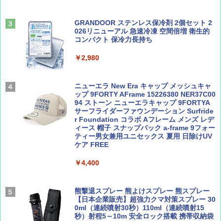
易 トイレテント (ブラック)
山と溪谷 2026年8月号「南アルプス大全」
地球の歩き方 スター・ウォーズ
￥4,980
GRANDOOR ステンレス保冷剤 2個セット 2
￥1,540
￥2,695
026リニューアル 急速冷凍 空間倍増 衛生的
コンパクト 保冷力長持ち
ENDLESS BASE 《めざましテレビで紹介》
テント ワンタッチ RENEW 幅200 2-3人用 43
￥2,980
500002(88859)
Coyote No.89 特集 星野道夫 夢見る旅
A26 地球の歩き方 チェコ ポーランド スロヴ
ァキア 2026～2027 地球の歩き方A ヨーロッ
￥5,999
ニューエラ New Era キャップ メッシュキャ
パ
￥1,540
ップ 9FORTY AFrame 15226380 NER37C00
94 ストーン ニューエラキャップ 9FORTYA
￥2,277
[キャンパーズコレクション 山善] 傘みたいに
サーフライダーファウンデーション Surfride
広げるだけ パッとサッとテント ブラックコ
r Foundation コラボ Aフレーム メンズ レデ
ーティング フルクローズ メッシュ 3-4人用
ィース 帽子 スナップバック a-frame 9フォー
簡単設置 ポップアップテント エクルベージ
ティー男女兼用ユニセックス 夏用 日除けUV
AIRLINE（エアライン）2026年9月号【特
新しい日本地理 地図・統計・移動から読み
ュ(BC仕様) PATC-150B(EB)
ケア FREE
集】ボーイング110周年を祝して！
解く (講談社現代新書)
￥9,990
￥4,400
￥1,760
￥1,540
[キャンパーズコレクション 山善] 傘みたいに
熊撃退スプレー 熊よけスプレー 熊スプレー
広げるだけ パッとサッとテント キューブワ
【日本企業販売】超強力クマ対策スプレー 30
イド ブラックコーティング フルクローズ メ
0ml（連続噴射30秒）110ml（連続噴射15
ッシュ 4人用 簡単設置 ポップアップテント P
秒）射程5～10m 安全ロック搭載 携帯収納袋