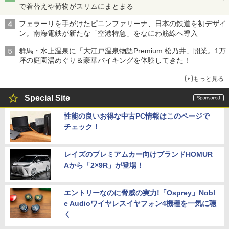
で着替えや荷物がスリムにまとまる
フェラーリを手がけたピニンファリーナ、日本の鉄道を初デザイ
ン。南海電鉄が新たな「空港特急」をなにわ筋線へ導入
群馬・水上温泉に「大江戸温泉物語Premium 松乃井」開業。1万
坪の庭園湯めぐり＆豪華バイキングを体験してきた！
もっと見る
Special Site
性能の良いお得な中古PC情報はこのページで
チェック！
レイズのプレミアムカー向けブランドHOMUR
Aから「2×9R」が登場！
エントリーなのに脅威の実力!「Osprey」Nobl
e Audioワイヤレスイヤフォン4機種を一気に聴
く