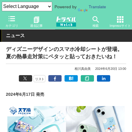
Powered by
Translate
トラベル Watch
旅の情報
観光地
ディズニーリゾート
カテゴリ
過去記事
検索
Impressサイト
ニュース
ディズニーデザインのスマホ冷却シートが登場。
夏の熱暴走対策にペタッと貼っておきたいね！
相川真由美
2024年6月20日 13:00
リスト
2024年6月17日 発売