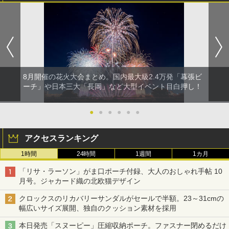
8月開催の花火大会まとめ。国内最大級2.4万発「幕張ビ
ーチ」や日本三大「長岡」など大型イベント目白押し！
●
●
●
●
●
●
アクセスランキング
1時間
24時間
1週間
1カ月
「リサ・ラーソン」がま口ポーチ付録、大人のおしゃれ手帖 10
月号。ジャカード織の北欧猫デザイン
クロックスのリカバリーサンダルがセールで半額。23～31cmの
幅広いサイズ展開、独自のクッション素材を採用
本日発売「スヌーピー」圧縮収納ポーチ。ファスナー閉めるだけ