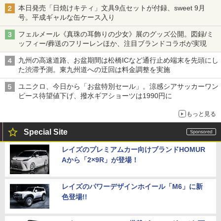
本日発売「日焼けキティ」文具9点セットが付録、sweet 9月
号。平成ギャルな缶ケース入り
フェルメール《真珠の耳飾りの少女》展のグッズ公開。図録/ミ
ッフィー/葬送のフリーレンほか、注目ブランドコラボが実現
九州の高速道路、お盆期間は松橋ICなど通行止め端末を先頭にし
た渋滞予測。東九州道への迂回は料金調整を実施
ユニクロ、今日から「お盆特別セール」。涼感シアサッカーワン
ピース待望値下げ、撥水ギアショーツは1990円に
もっと見る
Special Site
レイズのプレミアムカー向けブランドHOMUR
Aから「2×9R」が登場！
レイズのパワーデザインホイール「M6」に新
色登場!!