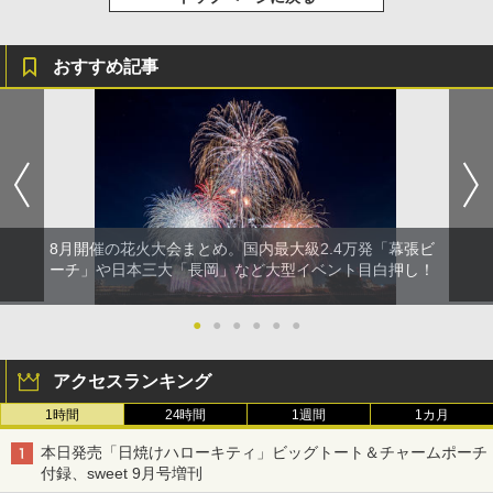
おすすめ記事
8月開催の花火大会まとめ。国内最大級2.4万発「幕張ビ
ーチ」や日本三大「長岡」など大型イベント目白押し！
●
●
●
●
●
●
アクセスランキング
1時間
24時間
1週間
1カ月
本日発売「日焼けハローキティ」ビッグトート＆チャームポーチ
付録、sweet 9月号増刊