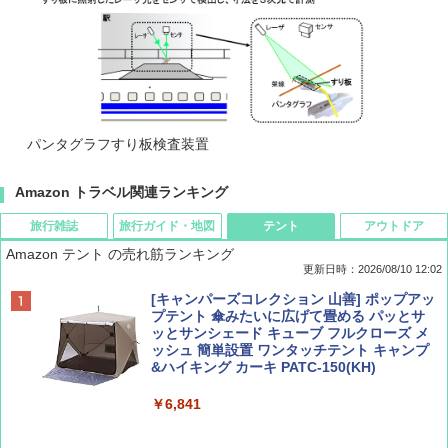
パンタグラフすり板検査装置
Amazon トラベル関連ランキング
旅行雑誌
旅行ガイド・地図
テント
アウトドア
Amazon テント の売れ筋ランキング
更新日時：2026/08/10 12:02
BE-PAL(ビ-パル) 2026年 10 月号【特別付録:
地球の歩き方 スター・ウォーズ
[キャンパーズコレクション 山善] ポップアッ
ノルディスク 4ホール鋳鉄スキレット】
プテント 傘みたいに広げて畳める パッとサ
ッとサンシェード キューブ フルクローズ メ
￥2,695
ッシュ 簡単設置 ワンタッチテント キャンプ
￥1,540
&ハイキング カーキ PATC-150(KH)
￥6,841
BE-PAL(ビ-パル) 2026年 9 月号【特別付録:
D40 地球の歩き方 チェンマイ タイ北部の魅
SOTO ミニマル"旅"財布 ランダム2種】
力的な町 2026～2027 地球の歩き方D アジア