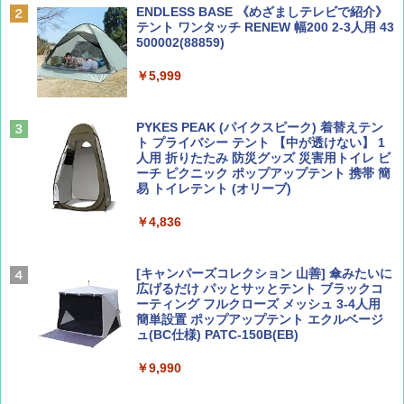
ENDLESS BASE 《めざましテレビで紹介》
テント ワンタッチ RENEW 幅200 2-3人用 43
￥1,500
￥2,079
500002(88859)
￥5,999
ディズニーファン ２０２６年 ９月号 [雑
A09 地球の歩き方 イタリア 2026～2027 地
誌] (ＤＩＳＮＥＹ ＦＡＮ)
球の歩き方A ヨーロッパ
PYKES PEAK (パイクスピーク) 着替えテン
￥713
￥2,479
ト プライバシー テント 【中が透けない】 1
人用 折りたたみ 防災グッズ 災害用トイレ ビ
ーチ ピクニック ポップアップテント 携帯 簡
易 トイレテント (オリーブ)
山と溪谷 2026年8月号「南アルプス大全」
A26 地球の歩き方 チェコ ポーランド スロヴ
ァキア 2026～2027 地球の歩き方A ヨーロッ
￥4,836
パ
￥1,540
￥2,277
[キャンパーズコレクション 山善] 傘みたいに
広げるだけ パッとサッとテント ブラックコ
ーティング フルクローズ メッシュ 3-4人用
簡単設置 ポップアップテント エクルベージ
サライ 2026年 9月号 [雑誌]
04 地球の歩き方 島旅 利尻 礼文 天売島 焼尻
ュ(BC仕様) PATC-150B(EB)
島 5訂版
￥600
￥9,990
￥1,833