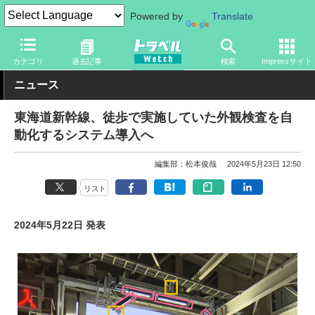
Powered by
Translate
トラベル Watch
企業・政府・官庁
鉄道
JR
カテゴリ
過去記事
検索
Impressサイト
ニュース
東海道新幹線、徒歩で実施していた外観検査を自
動化するシステム導入へ
編集部：松本俊哉
2024年5月23日 12:50
リスト
2024年5月22日 発表