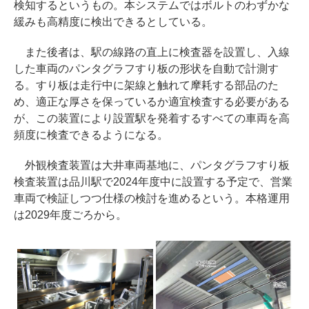
検知するというもの。本システムではボルトのわずかな
緩みも高精度に検出できるとしている。
また後者は、駅の線路の直上に検査器を設置し、入線
した車両のパンタグラフすり板の形状を自動で計測す
る。すり板は走行中に架線と触れて摩耗する部品のた
め、適正な厚さを保っているか適宜検査する必要がある
が、この装置により設置駅を発着するすべての車両を高
頻度に検査できるようになる。
外観検査装置は大井車両基地に、パンタグラフすり板
検査装置は品川駅で2024年度中に設置する予定で、営業
車両で検証しつつ仕様の検討を進めるという。本格運用
は2029年度ごろから。