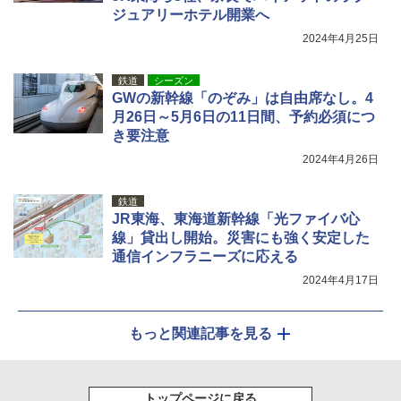
可能 安全ロック付き 高安全性 金属製耐久 コ
ジュアリーホテル開業へ
ンパクト多機能設計 持ち運び便利 アウトド
ア/オフィス/教育現場/展示会用 緑
2024年4月25日
￥1,180
鉄道
シーズン
GWの新幹線「のぞみ」は自由席なし。4
月26日～5月6日の11日間、予約必須につ
き要注意
2024年4月26日
鉄道
JR東海、東海道新幹線「光ファイバ心
線」貸出し開始。災害にも強く安定した
通信インフラニーズに応える
2024年4月17日
もっと関連記事を見る
トップページに戻る