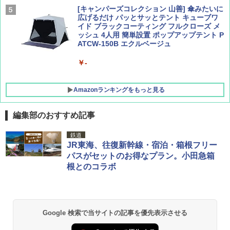
[キャンパーズコレクション 山善] 傘みたいに
広げるだけ パッとサッとテント キューブワ
イド ブラックコーティング フルクローズ メ
ッシュ 4人用 簡単設置 ポップアップテント P
ATCW-150B エクルベージュ
￥-
Amazonランキングをもっと見る
編集部のおすすめ記事
DEWEL パラソル 大型 ビーチ アウトドアパ
鉄道
ラソル ガーデン サイトシート付 折りたたみ
JR東海、往復新幹線・宿泊・箱根フリー
防水 UVカット 4段階高さ調整 軽量 収納袋付
パスがセットのお得なプラン。小田急箱
き
根とのコラボ
￥6,459
GRANDOOR ステンレス保冷剤 2個セット 2
Google 検索で当サイトの記事を優先表示させる
026リニューアル 急速冷凍 空間倍増 衛生的
コンパクト 保冷力長持ち