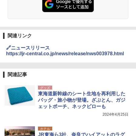
￥2,980
Across やわらか保冷剤 日本製 固まらない 1
1cm ソフト 2個セット (2個セット)
関連リンク
￥680
🔗ニュースリリース
https://jr-central.co.jp/news/release/nws003978.html
熊撃退スプレー 熊よけスプレー 熊スプレー
【日本企業販売】超強力クマ対策スプレー 30
0ml（連続噴射30秒）110ml（連続噴射15
関連記事
秒）射程5～10m 安全ロック搭載 携帯収納袋
付き ヒグマ・イノシシ対策 自治体・教育機
グッズ
関の購入実績 登山・キャンプ・アウトドア・
東海道新幹線のシート生地を再利用した
防災用品 長期保存可能 緊急時用 日本国内発
送
バッグ・旅小物が登場。ざぶとん、ガジ
ェットポーチ、ネックピローも
￥3,680
2024年4月25日
ポインターライト 強力 小型 緑色/赤色/青紫色
ホテル
USB充電式 高精度 超長距離照射 長時間使用
JR東海ら3社、奈良でハイアットのラグ