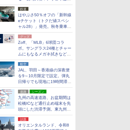
応援キャンペーン」
鉄道
はやぶさ50％オフの「新幹線
eチケット（トクだ値スペシ
ャル28）」発売。秋冬乗車
分、えきねっと限定
グッズ
Zoff、「MLB」6球団コラ
ボ。サングラス24種とチャー
ムにもなるメガネ拭きなど雑
貨24種
航空
JAL、羽田～香港線の深夜便
を9～10月限定で設定。弾丸
日帰りでも現地に19時間滞在
できる
道路
シーズン
九州の高速道路、お盆期間は
松橋ICなど通行止め端末を先
頭にした渋滞予測。東九州道
への迂回は料金調整を実施
話題
オリエンタルランド、令和8