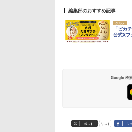
編集部のおすすめ記事
グルメ
「ピカ
公式Xフ
草津温泉 ホテル櫻
品川プリンスホテル
グランドニッコー東
海のサウナ＆スパ
東京ドームホテル
シェラトン・グラン
井
京ベイ 舞浜
オールインクルーシ
デ・トーキョーベ
7,037円～
7,980円～
ブ 島原温泉ホテル
イ・ホテル
14,300円～
6,800円～
南風楼
10,450円～
7,950円～
Google
ポスト
リスト
シ