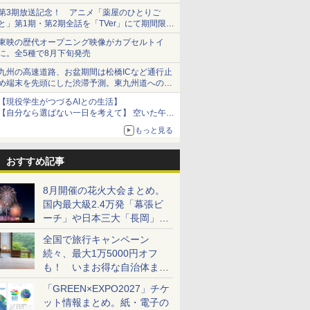
ショーツは1990円に
第3期放送記念！ アニメ「薬屋のひとりご
と」第1期・第2期全話を「TVer」にて期間限定
で順次無料配信開始
東映の歴代オープニング映像がカプセルトイ
に。全5種で8月下旬発売
九州の高速道路、お盆期間は松橋ICなど通行止
め端末を先頭にした渋滞予測。東九州道への迂
回は料金調整を実施
【現役学生がつづるAIとの生活】
【自分なら選ばない一日を考えて】 空いた午後
をチャッピーに捧げたら、思わぬ絶景に出会っ
もっと見る
た話
おすすめ記事
8月開催の花火大会まとめ。
国内最大級2.4万発「幕張ビ
ーチ」や日本三大「長岡」な
ど大型イベント目白押し！
全国で旅行キャンペーン
続々、最大1万5000円オフ
も！ いまお得な自治体まと
め
「GREEN×EXPO2027」チケ
ット情報まとめ。紙・電子の