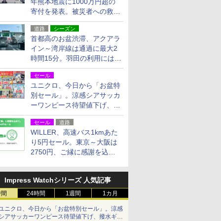
年熊本地震に1000万円超の
寄付を発表。被災者への救援
活動・復旧支援
道路
シーズン
首都高のお盆渋滞、アクアラ
イン～湾岸線は通過に最大2
時間15分。羽田の利用には
「空港西出口」の利用検討を
セール
ユニクロ、今日から「お盆特
別セール」。涼感シアサッカ
ーワンピース待望値下げ、撥
水ギアショーツは1990円に
セール
道路
WILLER、高速バス1kmあた
り5円セール。東京～大阪は
2750円、ご縁に感謝を込め
た20周年記念キャンペーン
Impress Watchシリーズ 人気記事
時間
24時間
1週間
1カ月
ユニクロ、今日から「お盆特別セール」。涼感
シアサッカーワンピース待望値下げ、撥水ギア