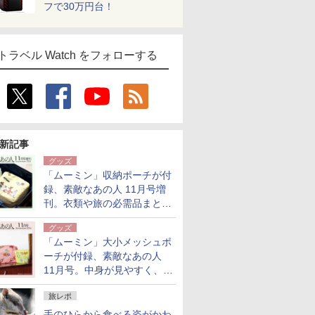
フで30万円台！
トラベル Watch をフォローする
新記事
グッズ
「ムーミン」収納ポーチが付
録、素敵なあの人 11月号増
刊。衣類や旅の必需品まとま
る大小2個セット
グッズ
「ムーミン」大小メッシュポ
ーチが付録、素敵なあの人
11月号。中身が見やすく、温
泉スパにも使える
旅レポ
手のひらから食べる姿がかわ