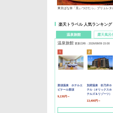
東京ばな奈「見ぃつけたっ」ブリュレタ
楽天トラベル 人気ランキング
温泉旅館
露天風呂
温泉旅館
更新日時：2026/08/09 15:00
那須温泉 ホテルエ
別府温泉 杉乃井ホ
ピナール那須
テル（オリックスホ
テルズ＆リゾーツ）
9,135円～
13,400円～