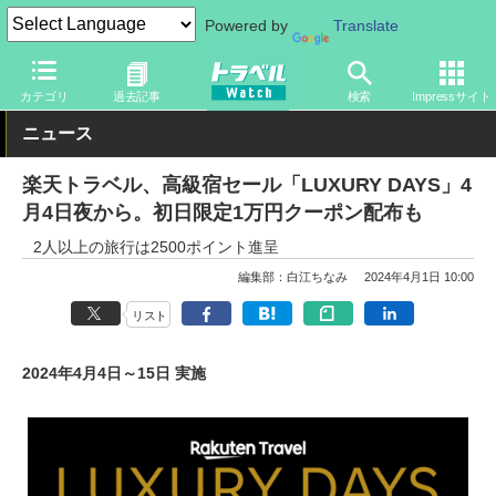
Powered by
Translate
トラベル Watch
企業・政府・官庁
政府・官庁
旅行会社・旅行
カテゴリ
過去記事
検索
Impressサイト
ニュース
楽天トラベル、高級宿セール「LUXURY DAYS」4
月4日夜から。初日限定1万円クーポン配布も
2人以上の旅行は2500ポイント進呈
編集部：白江ちなみ
2024年4月1日 10:00
リスト
2024年4月4日～15日 実施