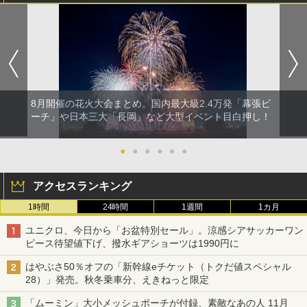
8月開催の花火大会まとめ。国内最大級2.4万発「幕張ビ
ーチ」や日本三大「長岡」など大型イベント目白押し！
●
●
●
●
●
●
アクセスランキング
1時間
24時間
1週間
1カ月
ユニクロ、今日から「お盆特別セール」。涼感シアサッカーワン
ピース待望値下げ、撥水ギアショーツは1990円に
はやぶさ50％オフの「新幹線eチケット（トクだ値スペシャル
28）」発売。秋冬乗車分、えきねっと限定
「ムーミン」大小メッシュポーチが付録、素敵なあの人 11月