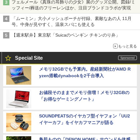
フェルメール《真珠の耳飾りの少女》展のグッズ公開。図録/ミ
ッフィー/葬送のフリーレンほか、注目ブランドコラボが実現
「ムーミン」大小メッシュポーチが付録、素敵なあの人 11月
号。中身が見やすく、温泉スパにも使える
【週末駅弁】東京駅「Suicaのペンギン チキンのり弁」
もっと見る
Special Site
メモリ32GBでも予算内。産経新聞社がAMD R
yzen搭載dynabookを2千台導入
お値段そのままでメモリ倍増！メモリ32GBの
「お得なゲーミングノート」
SOUNDPEATSのイヤカフ型イヤフォン「UU2
イヤーカフ」をイヤカフマニアが語る
鳥肌ものの「DENON HOME」サウンドを体感