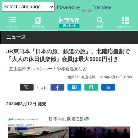
Powered by
Translate
トラベル Watch
企業・政府・官庁
政府・官庁
旅行会社・旅行
カテゴリ
過去記事
検索
Impressサイト
ニュース
JR東日本「日本の旅、鉄道の旅」、北陸応援割で
「大人の休日倶楽部」会員は最大5000円引き
立山黒部アルペンルートや赤倉温泉など
編集部：丸山花梨
2024年3月13日 15:09
リスト
2024年3月12日 発売