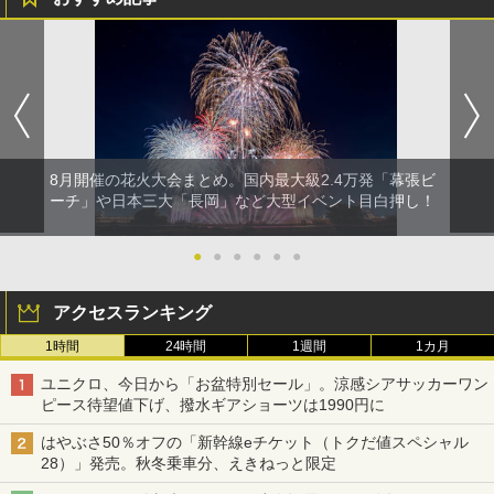
8月開催の花火大会まとめ。国内最大級2.4万発「幕張ビ
ーチ」や日本三大「長岡」など大型イベント目白押し！
●
●
●
●
●
●
アクセスランキング
1時間
24時間
1週間
1カ月
ユニクロ、今日から「お盆特別セール」。涼感シアサッカーワン
ピース待望値下げ、撥水ギアショーツは1990円に
はやぶさ50％オフの「新幹線eチケット（トクだ値スペシャル
28）」発売。秋冬乗車分、えきねっと限定