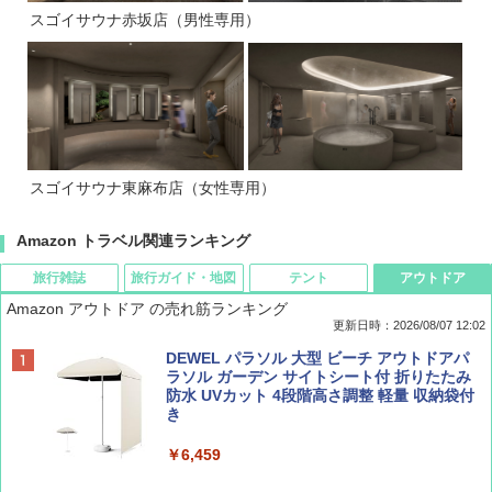
スゴイサウナ赤坂店（男性専用）
スゴイサウナ東麻布店（女性専用）
Amazon トラベル関連ランキング
旅行雑誌
旅行ガイド・地図
テント
アウトドア
Amazon アウトドア の売れ筋ランキング
更新日時：2026/08/07 12:02
ディズニーファン ２０２６年 ９月号 [雑
D40 地球の歩き方 チェンマイ タイ北部の魅
[キャンパーズコレクション 山善] ポップアッ
DEWEL パラソル 大型 ビーチ アウトドアパ
誌] (ＤＩＳＮＥＹ ＦＡＮ)
力的な町 2026～2027 地球の歩き方D アジア
プテント 傘みたいに広げて畳める パッとサ
ラソル ガーデン サイトシート付 折りたたみ
ッとサンシェード キューブ フルクローズ メ
防水 UVカット 4段階高さ調整 軽量 収納袋付
ッシュ 簡単設置 ワンタッチテント キャンプ
き
￥713
￥2,079
&ハイキング カーキ PATC-150(KH)
￥6,459
￥6,831