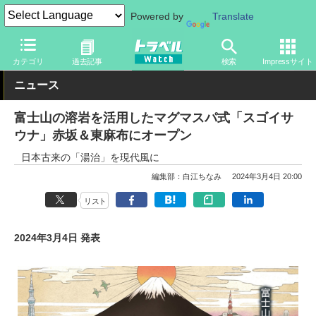
Powered by
Translate
トラベル Watch
旅の情報
目的
スパ・リラクゼーション
カテゴリ
過去記事
検索
Impressサイト
ニュース
富士山の溶岩を活用したマグマスパ式「スゴイサ
ウナ」赤坂＆東麻布にオープン
日本古来の「湯治」を現代風に
編集部：白江ちなみ
2024年3月4日 20:00
リスト
2024年3月4日 発表