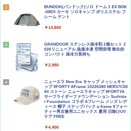
BE-PAL(ビ-パル) 2026年 9 月号【特別付録:
A09 地球の歩き方 イタリア 2026～2027 地
SOTO ミニマル"旅"財布 ランダム2種】
球の歩き方A ヨーロッパ
BUNDOK(バンドック)ソロ ドーム 1 EX BDK
PYKES PEAK (パイクスピーク) 着替えテン
-08EX カーキ ソロキャンプ ポリエステル フ
ト プライバシー テント 【中が透けない】 1
レーム テント
￥1,500
￥2,479
人用 折りたたみ 防災グッズ 災害用トイレ ビ
ーチ ピクニック ポップアップテント 携帯 簡
￥14,800
易 トイレテント (ブラック)
山と溪谷 2026年8月号「南アルプス大全」
地球の歩き方 スター・ウォーズ
￥4,980
GRANDOOR ステンレス保冷剤 2個セット 2
￥1,540
￥2,695
026リニューアル 急速冷凍 空間倍増 衛生的
コンパクト 保冷力長持ち
ENDLESS BASE 《めざましテレビで紹介》
テント ワンタッチ RENEW 幅200 2-3人用 43
￥2,980
500002(88859)
Coyote No.89 特集 星野道夫 夢見る旅
A26 地球の歩き方 チェコ ポーランド スロヴ
ァキア 2026～2027 地球の歩き方A ヨーロッ
￥5,999
ニューエラ New Era キャップ メッシュキャ
パ
￥1,540
ップ 9FORTY AFrame 15226380 NER37C00
94 ストーン ニューエラキャップ 9FORTYA
￥2,277
[キャンパーズコレクション 山善] 傘みたいに
サーフライダーファウンデーション Surfride
広げるだけ パッとサッとテント ブラックコ
r Foundation コラボ Aフレーム メンズ レデ
ーティング フルクローズ メッシュ 3-4人用
ィース 帽子 スナップバック a-frame 9フォー
簡単設置 ポップアップテント エクルベージ
ティー男女兼用ユニセックス 夏用 日除けUV
AIRLINE（エアライン）2026年9月号【特
新しい日本地理 地図・統計・移動から読み
ュ(BC仕様) PATC-150B(EB)
ケア FREE
集】ボーイング110周年を祝して！
解く (講談社現代新書)
￥9,990
￥4,400
￥1,760
￥1,540