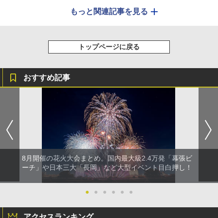
もっと関連記事を見る
トップページに戻る
おすすめ記事
8月開催の花火大会まとめ。国内最大級2.4万発「幕張ビ
ーチ」や日本三大「長岡」など大型イベント目白押し！
●
●
●
●
●
●
アクセスランキング