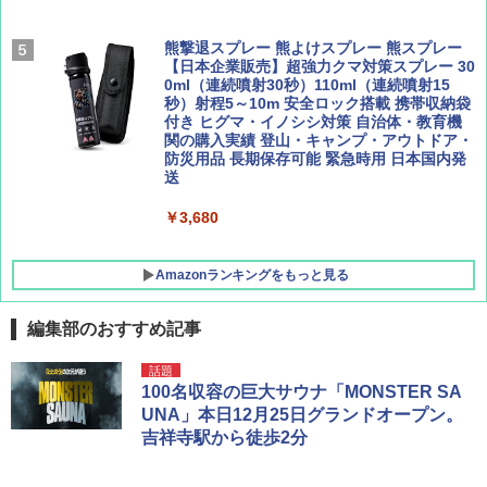
[キャンパーズコレクション 山善] 傘みたいに
熊撃退スプレー 熊よけスプレー 熊スプレー
広げるだけ パッとサッとテント キューブワ
【日本企業販売】超強力クマ対策スプレー 30
イド ブラックコーティング フルクローズ メ
0ml（連続噴射30秒）110ml（連続噴射15
ッシュ 4人用 簡単設置 ポップアップテント P
秒）射程5～10m 安全ロック搭載 携帯収納袋
ATCW-150B エクルベージュ
付き ヒグマ・イノシシ対策 自治体・教育機
関の購入実績 登山・キャンプ・アウトドア・
防災用品 長期保存可能 緊急時用 日本国内発
￥-
送
￥3,680
Amazonランキングをもっと見る
編集部のおすすめ記事
話題
100名収容の巨大サウナ「MONSTER SA
UNA」本日12月25日グランドオープン。
吉祥寺駅から徒歩2分