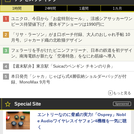
1時間
24時間
1週間
1カ月
ユニクロ、今日から「お盆特別セール」。涼感シアサッカーワン
ピース待望値下げ、撥水ギアショーツは1990円に
「リサ・ラーソン」がま口ポーチ付録、大人のおしゃれ手帖 10
月号。ジャカード織の北欧猫デザイン
フェラーリを手がけたピニンファリーナ、日本の鉄道を初デザイ
ン。南海電鉄が新たな「空港特急」をなにわ筋線へ導入
【週末駅弁】東京駅「Suicaのペンギン チキンのり弁」
本日発売「シャカ」じゃばら式4層収納ショルダーバッグが付
録、MonoMax 9月号
もっと見る
Special Site
エントリーなのに脅威の実力!「Osprey」Nobl
e Audioワイヤレスイヤフォン4機種を一気に聴
く