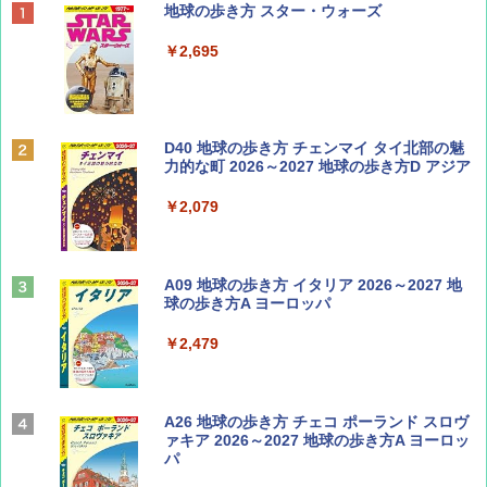
BE-PAL(ビ-パル) 2026年 9 月号【特別付録:
地球の歩き方 スター・ウォーズ
SOTO ミニマル"旅"財布 ランダム2種】
￥2,695
￥1,500
ディズニーファン ２０２６年 ９月号 [雑
D40 地球の歩き方 チェンマイ タイ北部の魅
誌] (ＤＩＳＮＥＹ ＦＡＮ)
力的な町 2026～2027 地球の歩き方D アジア
￥713
￥2,079
山と溪谷 2026年8月号「南アルプス大全」
A09 地球の歩き方 イタリア 2026～2027 地
球の歩き方A ヨーロッパ
￥1,540
￥2,479
Coyote No.89 特集 星野道夫 夢見る旅
A26 地球の歩き方 チェコ ポーランド スロヴ
ァキア 2026～2027 地球の歩き方A ヨーロッ
パ
￥1,540