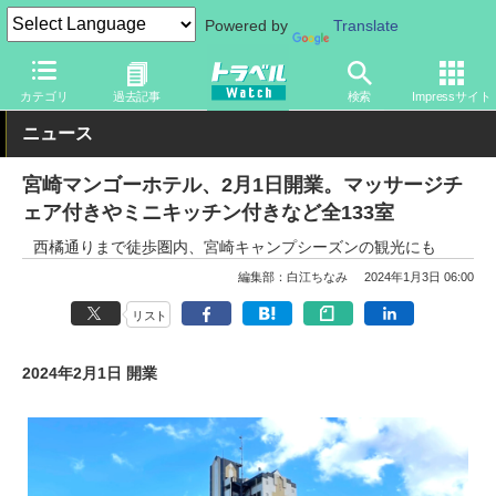
Powered by
Translate
トラベル Watch
旅の情報
ホテル・旅館
宿泊
カテゴリ
過去記事
検索
Impressサイト
ニュース
宮崎マンゴーホテル、2月1日開業。マッサージチ
ェア付きやミニキッチン付きなど全133室
西橘通りまで徒歩圏内、宮崎キャンプシーズンの観光にも
編集部：白江ちなみ
2024年1月3日 06:00
リスト
2024年2月1日 開業