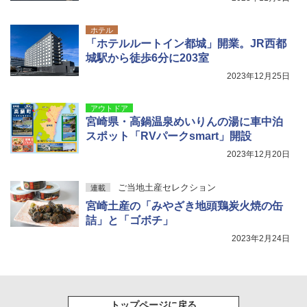
通気窓付き】収納袋付き UVカット 防水 防災
広げるだけ パッとサッとテント キューブワ
コンパクト iimono117 (ブルー)
イドプラス ブラックコーティング フルクロ
ーズ メッシュ 5人用 簡単設置 ポップアップ
ホテル
テント PATCW-200B エクルベージュ
￥3,180
「ホテルルートイン都城」開業。JR西都
城駅から徒歩6分に203室
￥15,990
2023年12月25日
アウトドア
宮崎県・高鍋温泉めいりんの湯に車中泊
スポット「RVパークsmart」開設
2023年12月20日
ご当地土産セレクション
連載
宮崎土産の「みやざき地頭鶏炭火焼の缶
詰」と「ゴボチ」
2023年2月24日
トップページに戻る