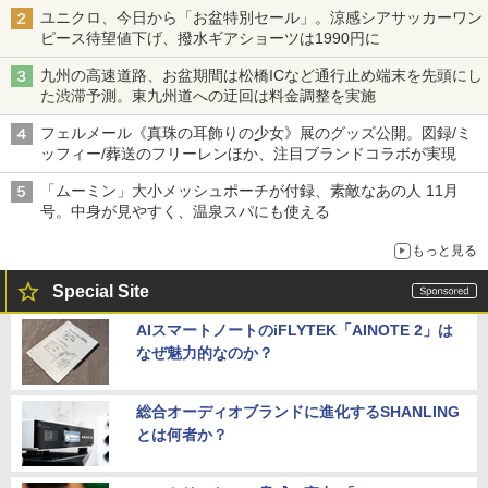
ユニクロ、今日から「お盆特別セール」。涼感シアサッカーワン
ピース待望値下げ、撥水ギアショーツは1990円に
九州の高速道路、お盆期間は松橋ICなど通行止め端末を先頭にし
た渋滞予測。東九州道への迂回は料金調整を実施
フェルメール《真珠の耳飾りの少女》展のグッズ公開。図録/ミ
ッフィー/葬送のフリーレンほか、注目ブランドコラボが実現
「ムーミン」大小メッシュポーチが付録、素敵なあの人 11月
号。中身が見やすく、温泉スパにも使える
もっと見る
Special Site
AIスマートノートのiFLYTEK「AINOTE 2」は
なぜ魅力的なのか？
総合オーディオブランドに進化するSHANLING
とは何者か？