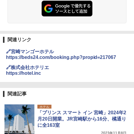
ト プライバシー テント 【中が透けない】 1
コンパクト 保冷力長持ち
人用 折りたたみ 防災グッズ 災害用トイレ ビ
ーチ ピクニック ポップアップテント 携帯 簡
￥2,980
易 トイレテント (オリーブ)
￥4,836
熊撃退スプレー 熊よけスプレー 熊スプレー
【日本企業販売】超強力クマ対策スプレー 30
0ml（連続噴射30秒）110ml（連続噴射15
関連リンク
ENDLESS BASE 《めざましテレビで紹介》
秒）射程5～10m 安全ロック搭載 携帯収納袋
テント ワンタッチ RENEW 幅200 2-3人用 43
付き ヒグマ・イノシシ対策 自治体・教育機
🔗宮崎マンゴーホテル
500002(88859)
関の購入実績 登山・キャンプ・アウトドア・
https://beds24.com/booking.php?propid=217067
防災用品 長期保存可能 緊急時用 日本国内発
送
￥5,999
🔗株式会社ホテリエ
https://hotel.inc
￥3,680
[キャンパーズコレクション 山善] 傘みたいに
広げるだけ パッとサッとテント ブラックコ
ーティング フルクローズ メッシュ 3-4人用
Across やわらか保冷剤 日本製 固まらない 1
関連記事
簡単設置 ポップアップテント エクルベージ
1cm ソフト 2個セット (2個セット)
ュ(BC仕様) PATC-150B(EB)
ホテル
￥680
「プリンス スマート イン 宮崎」2024年2
￥9,990
月20日開業。JR宮崎駅から16分、橘通り
に全163室
着替えテント トイレテント 透けない【換気
[キャンパーズコレクション 山善] 傘みたいに
2023年11月8日