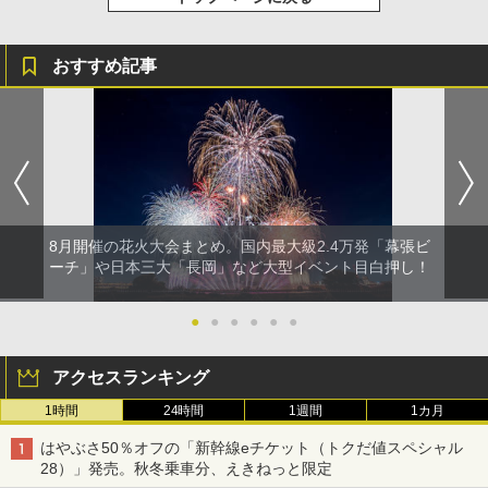
おすすめ記事
8月開催の花火大会まとめ。国内最大級2.4万発「幕張ビ
ーチ」や日本三大「長岡」など大型イベント目白押し！
●
●
●
●
●
●
アクセスランキング
1時間
24時間
1週間
1カ月
はやぶさ50％オフの「新幹線eチケット（トクだ値スペシャル
28）」発売。秋冬乗車分、えきねっと限定