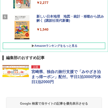
￥2,277
AIRLINE（エアライン）2026年9月号【特
新しい日本地理 地図・統計・移動から読み
集】ボーイング110周年を祝して！
解く (講談社現代新書)
￥1,760
￥1,540
Amazonランキングをもっと見る
編集部のおすすめ記事
[キャンパーズコレクション 山善] ポップアッ
DEWEL パラソル 大型 ビーチ アウトドアパ
話題
プテント 傘みたいに広げて畳める パッとサ
ラソル ガーデン サイトシート付 折りたたみ
宮崎県、独自の旅行支援で「みやざき泊
ッとサンシェード キューブ フルクローズ メ
防水 UVカット 4段階高さ調整 軽量 収納袋付
まっ得ーポン」配付。平日1泊3000円/休
ッシュ 簡単設置 ワンタッチテント キャンプ
き
日1泊2000円
&ハイキング カーキ PATC-150(KH)
￥6,459
￥6,829
GRANDOOR ステンレス保冷剤 2個セット 2
Google 検索で当サイトの記事を優先表示させる
PYKES PEAK (パイクスピーク) 着替えテン
026リニューアル 急速冷凍 空間倍増 衛生的