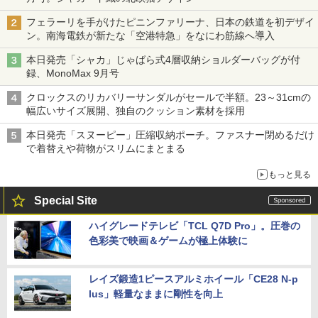
フェラーリを手がけたピニンファリーナ、日本の鉄道を初デザイ
ン。南海電鉄が新たな「空港特急」をなにわ筋線へ導入
本日発売「シャカ」じゃばら式4層収納ショルダーバッグが付
録、MonoMax 9月号
クロックスのリカバリーサンダルがセールで半額。23～31cmの
幅広いサイズ展開、独自のクッション素材を採用
本日発売「スヌーピー」圧縮収納ポーチ。ファスナー閉めるだけ
で着替えや荷物がスリムにまとまる
もっと見る
Special Site
ハイグレードテレビ「TCL Q7D Pro」。圧巻の
色彩美で映画＆ゲームが極上体験に
レイズ鍛造1ピースアルミホイール「CE28 N-p
lus」軽量なままに剛性を向上