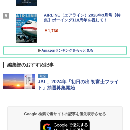
AIRLINE（エアライン）2026年9月号【特
集】ボーイング110周年を祝して！
￥1,760
Amazonランキングをもっと見る
編集部のおすすめ記事
D40 地球の歩き方 チェンマイ タイ北部の魅
[キャンパーズコレクション 山善] ポップアッ
BUNDOK(バンドック)ソロ ドーム 1 EX BDK
航空
力的な町 2026～2027 地球の歩き方D アジア
プテント 傘みたいに広げて畳める パッとサ
-08EX カーキ ソロキャンプ ポリエステル フ
JAL、2024年「初日の出 初富士フライ
ッとサンシェード キューブ フルクローズ メ
レーム テント
ト」抽選募集開始
ッシュ 簡単設置 ワンタッチテント キャンプ
￥2,079
&ハイキング カーキ PATC-150(KH)
￥14,800
￥6,831
A09 地球の歩き方 イタリア 2026～2027 地
GRANDOOR ステンレス保冷剤 2個セット 2
Google 検索で当サイトの記事を優先表示させる
球の歩き方A ヨーロッパ
026リニューアル 急速冷凍 空間倍増 衛生的
PYKES PEAK (パイクスピーク) 着替えテン
コンパクト 保冷力長持ち
ト プライバシー テント 【中が透けない】 1
￥2,479