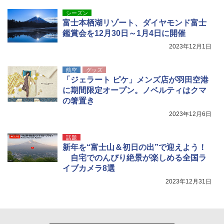
ラックコーティング フルクローズ メッシュ 3
可能 安全ロック付き 高安全性 金属製耐久 コ
人用 簡単設置 ポップアップテント PATC-15
ンパクト多機能設計 持ち運び便利 アウトド
シーズン
0B エクルベージュ
ア/オフィス/教育現場/展示会用 緑
富士本栖湖リゾート、ダイヤモンド富士
鑑賞会を12月30日～1月4日に開催
￥10,990
￥1,180
2023年12月1日
航空
グッズ
「ジェラート ピケ」メンズ店が羽田空港
に期間限定オープン。ノベルティはクマ
の箸置き
2023年12月6日
話題
新年を“富士山＆初日の出”で迎えよう！
自宅でのんびり絶景が楽しめる全国ラ
イブカメラ8選
2023年12月31日