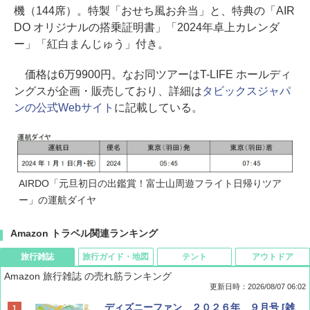
機（144席）。特製「おせち風お弁当」と、特典の「AIR
DO オリジナルの搭乗証明書」「2024年卓上カレンダ
ー」「紅白まんじゅう」付き。
価格は6万9900円。なお同ツアーはT-LIFE ホールディ
ングスが企画・販売しており、詳細は
タビックスジャパ
ンの公式Webサイト
に記載している。
AIRDO「元旦初日の出鑑賞！富士山周遊フライト日帰りツア
ー」の運航ダイヤ
Amazon トラベル関連ランキング
旅行雑誌
旅行ガイド・地図
テント
アウトドア
Amazon 旅行雑誌 の売れ筋ランキング
更新日時：2026/08/07 06:02
ディズニーファン ２０２６年 ９月号 [雑