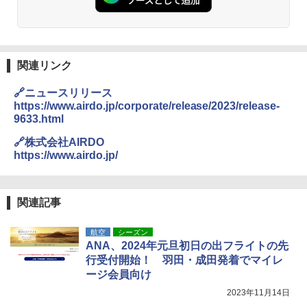
人用 折りたたみ 防災グッズ 災害用トイレ ビ
￥2,980
ーチ ピクニック ポップアップテント 携帯 簡
易 トイレテント (ブラック)
地球の歩き方 スター・ウォーズ
DEWEL パラソル 大型 ビーチ アウトドアパ
￥4,980
ラソル ガーデン サイトシート付 折りたたみ
関連リンク
￥2,695
防水 UVカット 4段階高さ調整 軽量 収納袋付
き
ENDLESS BASE 《めざましテレビで紹介》
🔗ニュースリリース
テント ワンタッチ RENEW 幅200 2-3人用 43
￥6,459
https://www.airdo.jp/corporate/release/2023/release-
500002(88859)
9633.html
A26 地球の歩き方 チェコ ポーランド スロヴ
ァキア 2026～2027 地球の歩き方A ヨーロッ
￥5,999
🔗株式会社AIRDO
熊撃退スプレー 熊よけスプレー 熊スプレー
パ
【日本企業販売】超強力クマ対策スプレー 30
https://www.airdo.jp/
0ml（連続噴射30秒）110ml（連続噴射15
￥2,277
[キャンパーズコレクション 山善] 傘みたいに
秒）射程5～10m 安全ロック搭載 携帯収納袋
広げるだけ パッとサッとテント ブラックコ
付き ヒグマ・イノシシ対策 自治体・教育機
ーティング フルクローズ メッシュ 3-4人用
関の購入実績 登山・キャンプ・アウトドア・
関連記事
簡単設置 ポップアップテント エクルベージ
防災用品 長期保存可能 緊急時用 日本国内発
新しい日本地理 地図・統計・移動から読み
ュ(BC仕様) PATC-150B(EB)
送
解く (講談社現代新書)
航空
シーズン
ANA、2024年元旦初日の出フライトの先
￥9,990
￥3,680
￥1,540
行受付開始！ 羽田・成田発着でマイレ
ージ会員向け
[キャンパーズコレクション 山善] 傘みたいに
ポインターライト 強力 小型 緑色/赤色/青紫色
2023年11月14日
広げるだけ パッとサッとテント キューブ ブ
USB充電式 高精度 超長距離照射 長時間使用