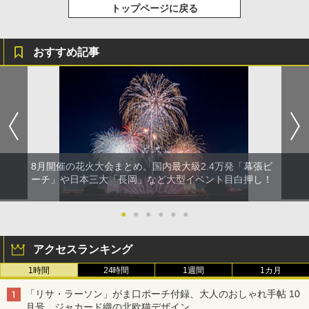
トップページに戻る
おすすめ記事
8月開催の花火大会まとめ。国内最大級2.4万発「幕張ビ
ーチ」や日本三大「長岡」など大型イベント目白押し！
●
●
●
●
●
●
アクセスランキング
1時間
24時間
1週間
1カ月
「リサ・ラーソン」がま口ポーチ付録、大人のおしゃれ手帖 10
月号。ジャカード織の北欧猫デザイン