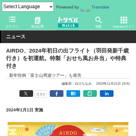
Powered by
Translate
トラベル Watch
企業・政府・官庁
国内エアライン
AIRDO
カテゴリ
過去記事
検索
Impressサイト
ニュース
AIRDO、2024年初日の出フライト（羽田発新千歳
行き）を初運航。特製「おせち風お弁当」や特典
付き
新年恒例「富士山周遊ツアー」も発売
編集部：白江ちなみ
2023年11月21日 19:41
リスト
2024年1月1日 実施