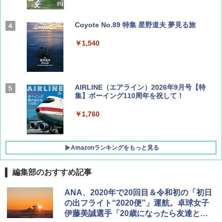
Coyote No.89 特集 星野道夫 夢見る旅
￥1,540
AIRLINE（エアライン）2026年9月号【特
集】ボーイング110周年を祝して！
￥1,760
Amazonランキングをもっと見る
編集部のおすすめ記事
地球の歩き方 スター・ウォーズ
[キャンパーズコレクション 山善] ポップアッ
DEWEL パラソル 大型 ビーチ アウトドアパ
ANA、2020年で20回目＆令和初の「初日
プテント 傘みたいに広げて畳める パッとサ
ラソル ガーデン サイトシート付 折りたたみ
の出フライト“2020便”」運航。卓球女子
ッとサンシェード キューブ フルクローズ メ
防水 UVカット 4段階高さ調整 軽量 収納袋付
￥2,695
伊藤美誠選手「20歳になったら友達と一
ッシュ 簡単設置 ワンタッチテント キャンプ
き