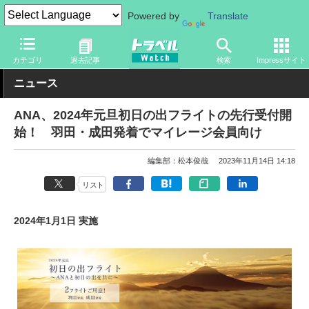
Powered by
Translate
トラベル Watch
企業・政府・官庁
国内エアライン
ANA
カテゴリ
過去記事
検索
Impressサイト
ニュース
ANA、2024年元旦初日の出フライトの先行受付開
始！ 羽田・成田発着でマイレージ会員向け
編集部：松本俊哉
2023年11月14日 14:18
リスト
2024年1月1日 実施