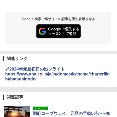
&ハイキング カーキ PATC-150(KH)
緒に旅行したい」
￥6,459
￥6,829
D40 地球の歩き方 チェンマイ タイ北部の魅
Google 検索で当サイトの記事を優先表示させる
力的な町 2026～2027 地球の歩き方D アジア
GRANDOOR ステンレス保冷剤 2個セット 2
PYKES PEAK (パイクスピーク) 着替えテン
026リニューアル 急速冷凍 空間倍増 衛生的
ト プライバシー テント 【中が透けない】 1
コンパクト 保冷力長持ち
￥2,079
人用 折りたたみ 防災グッズ 災害用トイレ ビ
ーチ ピクニック ポップアップテント 携帯 簡
￥2,980
易 トイレテント (オリーブ)
A09 地球の歩き方 イタリア 2026～2027 地
￥4,836
球の歩き方A ヨーロッパ
熊撃退スプレー 熊よけスプレー 熊スプレー
【日本企業販売】超強力クマ対策スプレー 30
関連リンク
￥2,479
0ml（連続噴射30秒）110ml（連続噴射15
ENDLESS BASE 《めざましテレビで紹介》
秒）射程5～10m 安全ロック搭載 携帯収納袋
🔗2024年元旦初日の出フライト
テント ワンタッチ RENEW 幅200 2-3人用 43
付き ヒグマ・イノシシ対策 自治体・教育機
https://www.ana.co.jp/ja/jp/domestic/theme/charterflig
500002(88859)
関の購入実績 登山・キャンプ・アウトドア・
ht/hatsuhinode/
防災用品 長期保存可能 緊急時用 日本国内発
A26 地球の歩き方 チェコ ポーランド スロヴ
送
ァキア 2026～2027 地球の歩き方A ヨーロッ
￥5,999
パ
￥3,680
関連記事
￥2,277
[キャンパーズコレクション 山善] 傘みたいに
広げるだけ パッとサッとテント ブラックコ
シーズン
ーティング フルクローズ メッシュ 3-4人用
Across やわらか保冷剤 日本製 固まらない 1
別府ロープウェイ、元旦の早朝5時から初
簡単設置 ポップアップテント エクルベージ
1cm ソフト 2個セット (2個セット)
新しい日本地理 地図・統計・移動から読み