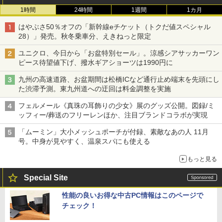
1時間
24時間
1週間
1カ月
はやぶさ50％オフの「新幹線eチケット（トクだ値スペシャル
28）」発売。秋冬乗車分、えきねっと限定
ユニクロ、今日から「お盆特別セール」。涼感シアサッカーワン
ピース待望値下げ、撥水ギアショーツは1990円に
九州の高速道路、お盆期間は松橋ICなど通行止め端末を先頭にし
た渋滞予測。東九州道への迂回は料金調整を実施
フェルメール《真珠の耳飾りの少女》展のグッズ公開。図録/ミ
ッフィー/葬送のフリーレンほか、注目ブランドコラボが実現
「ムーミン」大小メッシュポーチが付録、素敵なあの人 11月
号。中身が見やすく、温泉スパにも使える
もっと見る
Special Site
性能の良いお得な中古PC情報はこのページで
チェック！