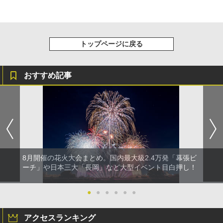
トップページに戻る
おすすめ記事
8月開催の花火大会まとめ。国内最大級2.4万発「幕張ビ
ーチ」や日本三大「長岡」など大型イベント目白押し！
●
●
●
●
●
●
アクセスランキング