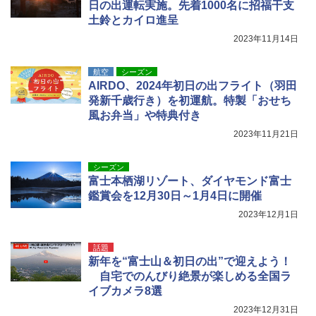
ュ(BC仕様) PATC-150B(EB)
日の出運転実施。先着1000名に招福干支
解く (講談社現代新書)
￥680
土鈴とカイロ進呈
￥9,990
￥1,540
2023年11月14日
着替えテント トイレテント 透けない【換気
[キャンパーズコレクション 山善] 傘みたいに
航空
シーズン
通気窓付き】収納袋付き UVカット 防水 防災
広げるだけ パッとサッとテント キューブワ
AIRDO、2024年初日の出フライト（羽田
コンパクト iimono117 (ブルー)
イドプラス ブラックコーティング フルクロ
発新千歳行き）を初運航。特製「おせち
ーズ メッシュ 5人用 簡単設置 ポップアップ
風お弁当」や特典付き
テント PATCW-200B エクルベージュ
￥3,180
2023年11月21日
￥15,990
シーズン
富士本栖湖リゾート、ダイヤモンド富士
鑑賞会を12月30日～1月4日に開催
2023年12月1日
話題
新年を“富士山＆初日の出”で迎えよう！
自宅でのんびり絶景が楽しめる全国ラ
イブカメラ8選
2023年12月31日