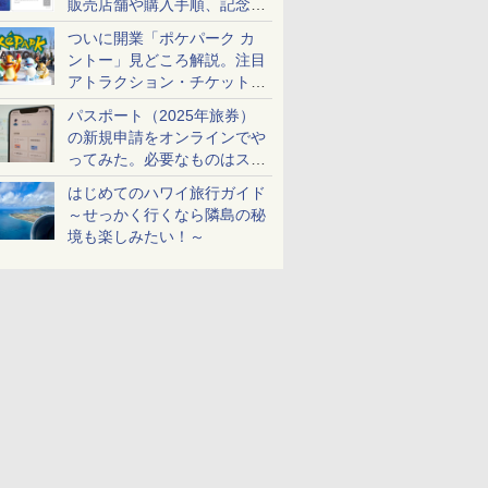
販売店舗や購入手順、記念チ
ケットも解説
ついに開業「ポケパーク カ
ントー」見どころ解説。注目
アトラクション・チケット手
配・来場前に必要な準備は？
パスポート（2025年旅券）
の新規申請をオンラインでや
ってみた。必要なものはスマ
ホとマイナカードのみ
はじめてのハワイ旅行ガイド
～せっかく行くなら隣島の秘
境も楽しみたい！～