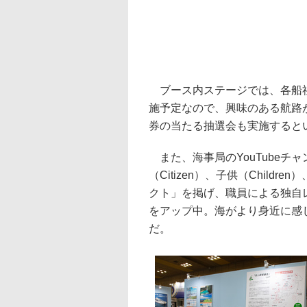
ブース内ステージでは、各船社
施予定なので、興味のある航路
券の当たる抽選会も実施すると
また、海事局のYouTubeチャ
（Citizen）、子供（Childre
クト」を掲げ、職員による独自レポ
をアップ中。海がより身近に感
だ。