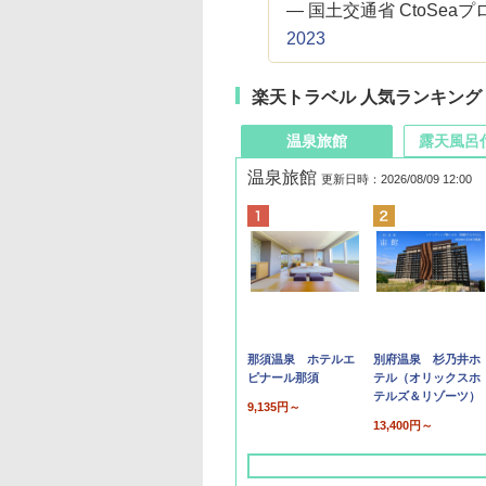
— 国土交通省 CtoSeaプロジ
2023
楽天トラベル 人気ランキング
温泉旅館
露天風呂
温泉旅館
更新日時：2026/08/09 12:00
那須温泉 ホテルエ
別府温泉 杉乃井ホ
ピナール那須
テル（オリックスホ
テルズ＆リゾーツ）
9,135円～
13,400円～