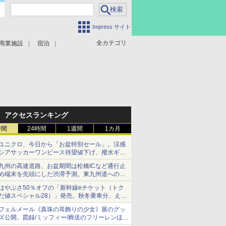
Impress サイト
全カテゴリ
商業施設
宿泊
アクセスランキング
時間
24時間
1週間
1カ月
ユニクロ、今日から「お盆特別セール」。涼感
シアサッカーワンピース待望値下げ、撥水ギア
ショーツは1990円に
九州の高速道路、お盆期間は松橋ICなど通行止
め端末を先頭にした渋滞予測。東九州道への迂
回は料金調整を実施
はやぶさ50％オフの「新幹線eチケット（トク
だ値スペシャル28）」発売。秋冬乗車分、えき
ねっと限定
フェルメール《真珠の耳飾りの少女》展のグッ
ズ公開。図録/ミッフィー/葬送のフリーレンほ
か、注目ブランドコラボが実現