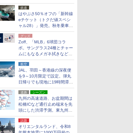
応援キャンペーン」
鉄道
はやぶさ50％オフの「新幹線
eチケット（トクだ値スペシ
ャル28）」発売。秋冬乗車
分、えきねっと限定
グッズ
Zoff、「MLB」6球団コラ
ボ。サングラス24種とチャー
ムにもなるメガネ拭きなど雑
貨24種
航空
JAL、羽田～香港線の深夜便
を9～10月限定で設定。弾丸
日帰りでも現地に19時間滞在
できる
道路
シーズン
九州の高速道路、お盆期間は
松橋ICなど通行止め端末を先
頭にした渋滞予測。東九州道
への迂回は料金調整を実施
話題
オリエンタルランド、令和8
年熊本地震に1000万円超の