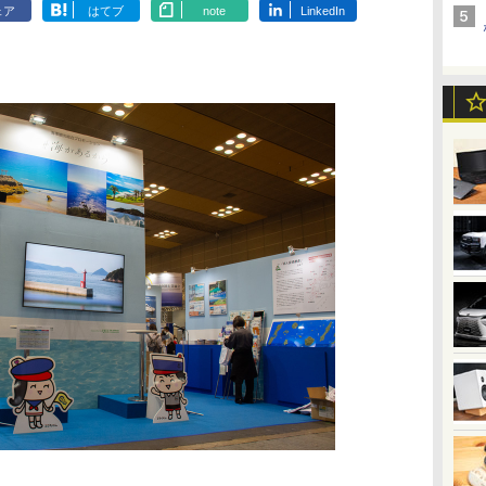
ェア
はてブ
note
LinkedIn