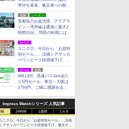
寄付を発表。被災者への救援
活動・復旧支援
道路
シーズン
首都高のお盆渋滞、アクアラ
イン～湾岸線は通過に最大2
時間15分。羽田の利用には
「空港西出口」の利用検討を
セール
ユニクロ、今日から「お盆特
別セール」。涼感シアサッカ
ーワンピース待望値下げ、撥
水ギアショーツは1990円に
セール
道路
WILLER、高速バス1kmあた
り5円セール。東京～大阪は
2750円、ご縁に感謝を込め
た20周年記念キャンペーン
Impress Watchシリーズ 人気記事
時間
24時間
1週間
1カ月
ユニクロ、今日から「お盆特別セール」。涼感
シアサッカーワンピース待望値下げ、撥水ギア