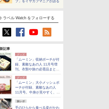
フ」をイヤカフマニアが語る
トラベル Watch をフォローする
新記事
グッズ
「ムーミン」収納ポーチが付
録、素敵なあの人 11月号増
刊。衣類や旅の必需品まとま
る大小2個セット
グッズ
「ムーミン」大小メッシュポ
ーチが付録、素敵なあの人
11月号。中身が見やすく、温
泉スパにも使える
旅レポ
手のひらから食べる姿がかわ