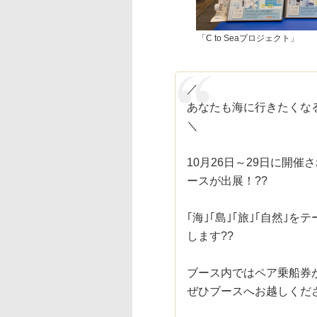
「C to Seaプロジェクト」
／
あなたも海に行きたくなる
＼
10月26日～29日に開催
ースが出展！??
｢海｣｢島｣｢旅｣｢自然
します??
ブース内ではペア乗船券
ぜひブースへお越しくださ