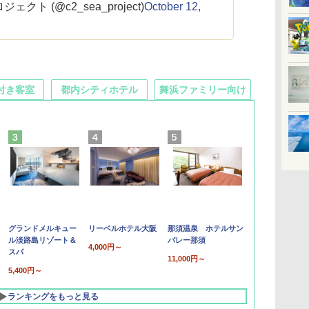
ェクト (@c2_sea_project)
October 12,
付き客室
都内シティホテル
舞浜ファミリー向け
グランドメルキュー
リーベルホテル大阪
那須温泉 ホテルサン
ル淡路島リゾート＆
バレー那須
4,000円～
スパ
11,000円～
5,400円～
ランキングをもっと見る