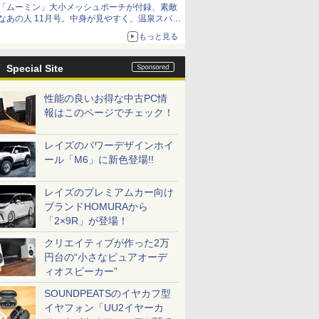
「ムーミン」大小メッシュポーチが付録、素敵
なあの人 11月号。中身が見やすく、温泉スパに
も使える
もっと見る
Special Site
性能の良いお得な中古PC情
報はこのページでチェック！
レイズのパワーデザインホイ
ール「M6」に新色登場!!
レイズのプレミアムカー向け
ブランドHOMURAから
「2×9R」が登場！
クリエイティブが作った2万
円台の“小さなピュアオーデ
ィオスピーカー”
SOUNDPEATSのイヤカフ型
イヤフォン「UU2イヤーカ