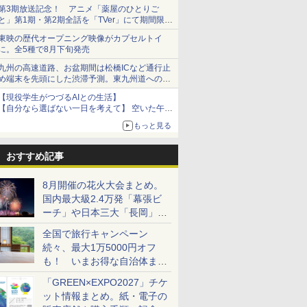
ショーツは1990円に
第3期放送記念！ アニメ「薬屋のひとりご
と」第1期・第2期全話を「TVer」にて期間限定
で順次無料配信開始
東映の歴代オープニング映像がカプセルトイ
に。全5種で8月下旬発売
九州の高速道路、お盆期間は松橋ICなど通行止
め端末を先頭にした渋滞予測。東九州道への迂
回は料金調整を実施
【現役学生がつづるAIとの生活】
【自分なら選ばない一日を考えて】 空いた午後
をチャッピーに捧げたら、思わぬ絶景に出会っ
もっと見る
た話
おすすめ記事
8月開催の花火大会まとめ。
国内最大級2.4万発「幕張ビ
ーチ」や日本三大「長岡」な
ど大型イベント目白押し！
全国で旅行キャンペーン
続々、最大1万5000円オフ
も！ いまお得な自治体まと
め
「GREEN×EXPO2027」チケ
ット情報まとめ。紙・電子の