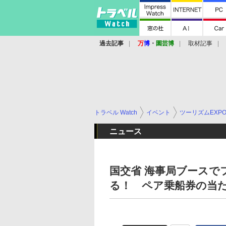
過去記事
万
博
・
園芸博
取材記事
トラベル Watch
イベント
ツーリズムEXP
ニュース
国交省 海事局ブースで
る！ ペア乗船券の当