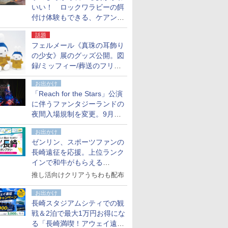
いい！ ロックワラビーの餌
付け体験もできる、ケアンズ
でアサートン高原の日本語ガ
話題
イド付きツアーに参加してみ
フェルメール《真珠の耳飾り
た
の少女》展のグッズ公開。図
録/ミッフィー/葬送のフリー
レンほか、注目ブランドコラ
お出かけ
ボが実現
「Reach for the Stars」公演
に伴うファンタジーランドの
夜間入場規制を変更。9月か
ら18時50分～20時ごろに
お出かけ
ゼンリン、スポーツファンの
長崎遠征を応援。上位ランク
インで和牛がもらえる
「GO！GO！長崎スタンプラ
推し活向けクリアうちわも配布
リー」
お出かけ
長崎スタジアムシティでの観
戦＆2泊で最大1万円お得にな
る「長崎満喫！アウェイ遠征