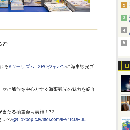
??
される
#ツーリズムEXPOジャパン
に海事観光ブ
｣をテーマに船旅を中心とする海事観光の魅力を紹介
が当たる抽選会も実施！??
い??
@t_expo
pic.twitter.com/lFv4rcDPuL