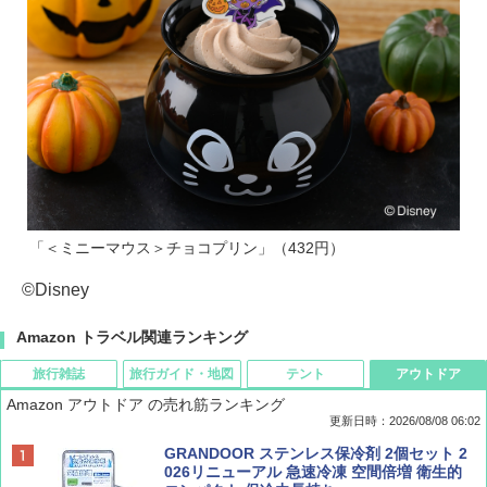
「＜ミニーマウス＞チョコプリン」（432円）
©Disney
Amazon トラベル関連ランキング
旅行雑誌
旅行ガイド・地図
テント
アウトドア
Amazon アウトドア の売れ筋ランキング
更新日時：2026/08/08 06:02
BE-PAL(ビ-パル) 2026年 9 月号【特別付録:
D40 地球の歩き方 チェンマイ タイ北部の魅
[キャンパーズコレクション 山善] ポップアッ
GRANDOOR ステンレス保冷剤 2個セット 2
SOTO ミニマル"旅"財布 ランダム2種】
力的な町 2026～2027 地球の歩き方D アジア
プテント 傘みたいに広げて畳める パッとサ
026リニューアル 急速冷凍 空間倍増 衛生的