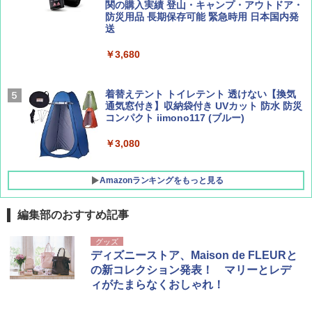
ーティング フルクローズ メッシュ 3-4人用
関の購入実績 登山・キャンプ・アウトドア・
簡単設置 ポップアップテント エクルベージ
防災用品 長期保存可能 緊急時用 日本国内発
AIRLINE（エアライン）2026年9月号【特
A26 地球の歩き方 チェコ ポーランド スロヴ
ュ(BC仕様) PATC-150B(EB)
送
集】ボーイング110周年を祝して！
ァキア 2026～2027 地球の歩き方A ヨーロッ
パ
￥9,990
￥3,680
￥1,760
￥2,277
[キャンパーズコレクション 山善] 傘みたいに
着替えテント トイレテント 透けない【換気
広げるだけ パッとサッとテント キューブワ
通気窓付き】収納袋付き UVカット 防水 防災
イド ブラックコーティング フルクローズ メ
コンパクト iimono117 (ブルー)
ッシュ 4人用 簡単設置 ポップアップテント P
ATCW-150B エクルベージュ
￥3,080
￥-
Amazonランキングをもっと見る
編集部のおすすめ記事
グッズ
ディズニーストア、Maison de FLEURと
の新コレクション発表！ マリーとレデ
ィがたまらなくおしゃれ！