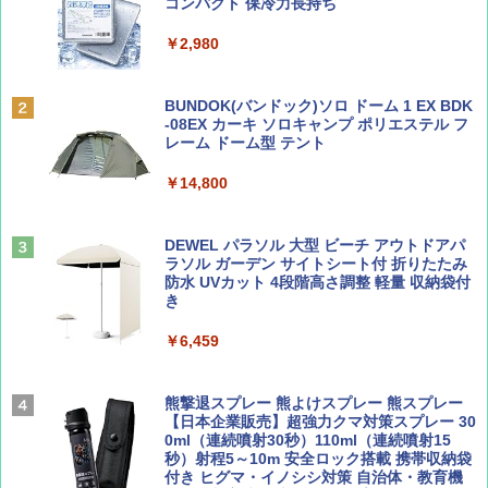
ッとサンシェード キューブ フルクローズ メ
コンパクト 保冷力長持ち
ッシュ 簡単設置 ワンタッチテント キャンプ
￥1,500
￥2,079
&ハイキング カーキ PATC-150(KH)
￥2,980
￥6,830
ディズニーファン ２０２６年 ９月号 [雑
地球の歩き方 スター・ウォーズ
BUNDOK(バンドック)ソロ ドーム 1 EX BDK
誌] (ＤＩＳＮＥＹ ＦＡＮ)
-08EX カーキ ソロキャンプ ポリエステル フ
PYKES PEAK (パイクスピーク) 着替えテン
レーム ドーム型 テント
￥2,695
ト プライバシー テント 【中が透けない】 1
￥713
人用 折りたたみ 防災グッズ 災害用トイレ ビ
￥14,800
ーチ ピクニック ポップアップテント 携帯 簡
易 トイレテント (ブラック)
山と溪谷 2026年8月号「南アルプス大全」
僕が見た未来【完全版】
DEWEL パラソル 大型 ビーチ アウトドアパ
￥4,980
ラソル ガーデン サイトシート付 折りたたみ
￥1,540
￥0
防水 UVカット 4段階高さ調整 軽量 収納袋付
き
ENDLESS BASE 《めざましテレビで紹介》
テント ワンタッチ RENEW 幅200 2-3人用 43
￥6,459
500002(88859)
Coyote No.89 特集 星野道夫 夢見る旅
A09 地球の歩き方 イタリア 2026～2027 地
球の歩き方A ヨーロッパ
￥5,999
熊撃退スプレー 熊よけスプレー 熊スプレー
￥1,540
【日本企業販売】超強力クマ対策スプレー 30
￥2,479
0ml（連続噴射30秒）110ml（連続噴射15
[キャンパーズコレクション 山善] 傘みたいに
秒）射程5～10m 安全ロック搭載 携帯収納袋
広げるだけ パッとサッとテント ブラックコ
付き ヒグマ・イノシシ対策 自治体・教育機