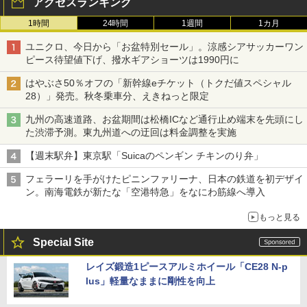
アクセスランキング
1時間
24時間
1週間
1カ月
ユニクロ、今日から「お盆特別セール」。涼感シアサッカーワン
ピース待望値下げ、撥水ギアショーツは1990円に
はやぶさ50％オフの「新幹線eチケット（トクだ値スペシャル
28）」発売。秋冬乗車分、えきねっと限定
九州の高速道路、お盆期間は松橋ICなど通行止め端末を先頭にし
た渋滞予測。東九州道への迂回は料金調整を実施
【週末駅弁】東京駅「Suicaのペンギン チキンのり弁」
フェラーリを手がけたピニンファリーナ、日本の鉄道を初デザイ
ン。南海電鉄が新たな「空港特急」をなにわ筋線へ導入
もっと見る
Special Site
レイズ鍛造1ピースアルミホイール「CE28 N-p
lus」軽量なままに剛性を向上