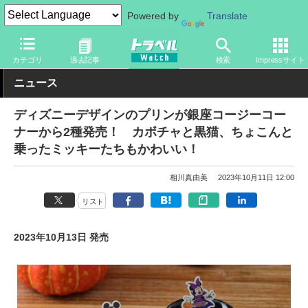
Powered by
Translate
トラベル Watch
旅の情報
観光地
ディズニーリゾート
カテゴリ
過去記事
検索
Impressサイト
ニュース
ディズニーデザインのプリンが銀座コージーコー
ナーから2種発売！ カボチャと黒猫、ちょこんと
乗ったミッキーたちもかわいい！
相川真由美
2023年10月11日 12:00
リスト
2023年10月13日 発売