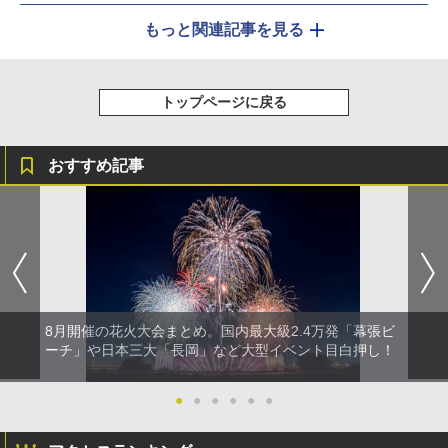
もっと関連記事を見る
トップページに戻る
おすすめ記事
8月開催の花火大会まとめ。国内最大級2.4万発「幕張ビ
ーチ」や日本三大「長岡」など大型イベント目白押し！
●
●
●
●
●
●