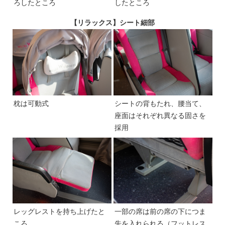
ろしたところ
したところ
【リラックス】シート細部
枕は可動式
シートの背もたれ、腰当て、
座面はそれぞれ異なる固さを
採用
レッグレストを持ち上げたと
一部の席は前の席の下につま
ころ
先を入れられる（フットレス