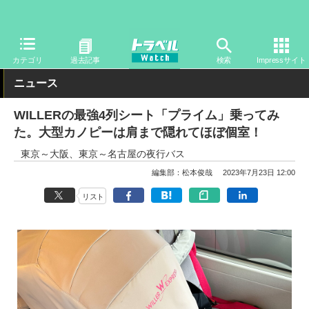
トラベル Watch
旅の方法
バス旅
高速バス
カテゴリ
過去記事
検索
Impressサイト
ニュース
WILLERの最強4列シート「プライム」乗ってみ
た。大型カノピーは肩まで隠れてほぼ個室！
東京～大阪、東京～名古屋の夜行バス
編集部：松本俊哉
2023年7月23日 12:00
リスト