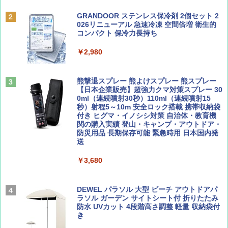
￥6,832
Coyote No.89 特集 星野道夫 夢見る旅
A09 地球の歩き方 イタリア 2026～2027 地
GRANDOOR ステンレス保冷剤 2個セット 2
球の歩き方A ヨーロッパ
026リニューアル 急速冷凍 空間倍増 衛生的
PYKES PEAK (パイクスピーク) 着替えテン
コンパクト 保冷力長持ち
￥1,540
ト プライバシー テント 【中が透けない】 1
￥2,479
人用 折りたたみ 防災グッズ 災害用トイレ ビ
￥2,980
ーチ ピクニック ポップアップテント 携帯 簡
易 トイレテント (ブラック)
山と溪谷 2026年8月号「南アルプス大全」
A26 地球の歩き方 チェコ ポーランド スロヴ
熊撃退スプレー 熊よけスプレー 熊スプレー
￥4,980
ァキア 2026～2027 地球の歩き方A ヨーロッ
【日本企業販売】超強力クマ対策スプレー 30
パ
￥1,540
0ml（連続噴射30秒）110ml（連続噴射15
秒）射程5～10m 安全ロック搭載 携帯収納袋
￥2,277
ENDLESS BASE 《めざましテレビで紹介》
付き ヒグマ・イノシシ対策 自治体・教育機
テント ワンタッチ RENEW 幅200 2-3人用 43
関の購入実績 登山・キャンプ・アウトドア・
500002(88859)
防災用品 長期保存可能 緊急時用 日本国内発
送
AIRLINE（エアライン）2026年9月号【特
地球の歩き方 スター・ウォーズ
集】ボーイング110周年を祝して！
￥5,499
￥3,680
￥2,695
￥1,760
[キャンパーズコレクション 山善] 傘みたいに
広げるだけ パッとサッとテント ブラックコ
DEWEL パラソル 大型 ビーチ アウトドアパ
ーティング フルクローズ メッシュ 3-4人用
ラソル ガーデン サイトシート付 折りたたみ
簡単設置 ポップアップテント エクルベージ
防水 UVカット 4段階高さ調整 軽量 収納袋付
BE-PAL(ビ-パル) 2026年 9 月号【特別付録:
新しい日本地理 地図・統計・移動から読み
ュ(BC仕様) PATC-150B(EB)
き
SOTO ミニマル"旅"財布 ランダム2種】
解く (講談社現代新書)