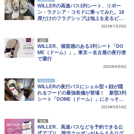
WILLERの高速バス3列シート、リボー
ン・ラクシア・コモドに乗ってみた。18
席だけのフラグシップは地上を走るビジ
ネスクラス！
2023年7月25日
道路
WILLER、個室感のある3列シート「DO
ME（ドーム）」。東京～名古屋の夜行便
で運行
2023年9月8日
お出かけ
WILLERの夜行バスにシェル型＋顔が隠
れるフードの最強装備が登場！ 新型3列
シート「DOME（ドーム）」にさっそく
座ってきた
2023年9月14日
道路
WILLER、高速バスなどを予約できる公
式アプリ。限定クーポンがもらえるログ