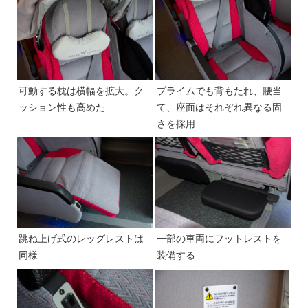
可動する枕は横幅を拡大。ク
プライムでも背もたれ、腰当
ッション性も高めた
て、座面はそれぞれ異なる固
さを採用
跳ね上げ式のレッグレストは
一部の車両にフットレストを
同様
装備する