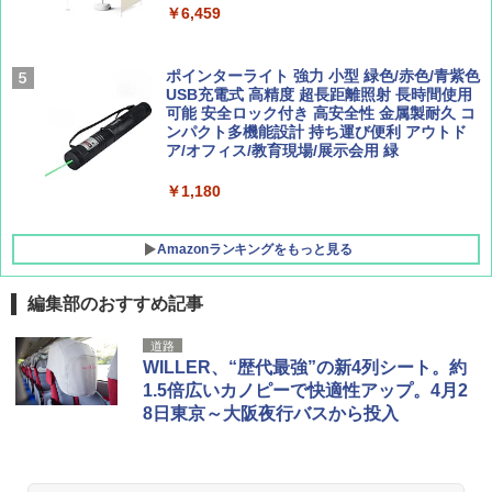
￥8,991
￥6,459
￥1,500
￥1,540
Coleman(コールマン) ツーリングドーム/LD
ポインターライト 強力 小型 緑色/赤色/青紫色
X 2人用 3人用 キャンプ アウトドア フェス
USB充電式 高精度 超長距離照射 長時間使用
収納 コンパクト 簡単設営 カンガルーテント
可能 安全ロック付き 高安全性 金属製耐久 コ
ソロキャンプ ソロテント
ンパクト多機能設計 持ち運び便利 アウトド
ア/オフィス/教育現場/展示会用 緑
￥20,718
￥1,180
Amazonランキングをもっと見る
編集部のおすすめ記事
道路
WILLER、“歴代最強”の新4列シート。約
1.5倍広いカノピーで快適性アップ。4月2
8日東京～大阪夜行バスから投入