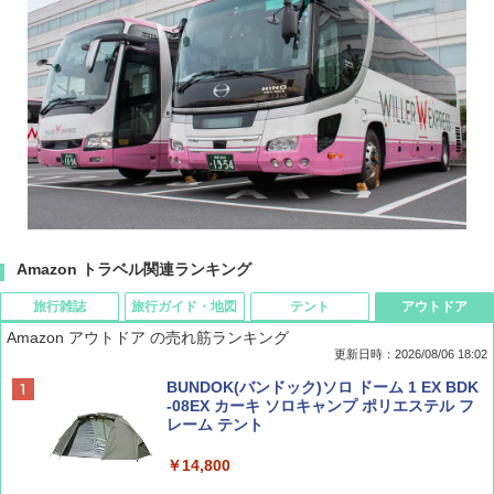
Amazon トラベル関連ランキング
旅行雑誌
旅行ガイド・地図
テント
アウトドア
Amazon アウトドア の売れ筋ランキング
更新日時：2026/08/06 18:02
ディズニーファン ２０２６年 ９月号 [雑
D40 地球の歩き方 チェンマイ タイ北部の魅
[キャンパーズコレクション 山善] ポップアッ
BUNDOK(バンドック)ソロ ドーム 1 EX BDK
誌] (ＤＩＳＮＥＹ ＦＡＮ)
力的な町 2026～2027 地球の歩き方D アジア
プテント 傘みたいに広げて畳める パッとサ
-08EX カーキ ソロキャンプ ポリエステル フ
ッとサンシェード キューブ フルクローズ メ
レーム テント
ッシュ 簡単設置 ワンタッチテント キャンプ
￥713
￥2,079
&ハイキング カーキ PATC-150(KH)
￥14,800