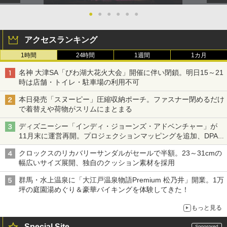
●
●
●
●
●
●
アクセスランキング
1時間
24時間
1週間
1カ月
名神 大津SA「びわ湖大花火大会」開催に伴い閉鎖。明日15～21
時は店舗・トイレ・駐車場の利用不可
本日発売「スヌーピー」圧縮収納ポーチ。ファスナー閉めるだけ
で着替えや荷物がスリムにまとまる
ディズニーシー「インディ・ジョーンズ・アドベンチャー」が
11月末に運営再開。プロジェクションマッピングを追加、DPA
は1500円
クロックスのリカバリーサンダルがセールで半額。23～31cmの
幅広いサイズ展開、独自のクッション素材を採用
群馬・水上温泉に「大江戸温泉物語Premium 松乃井」開業。1万
坪の庭園湯めぐり＆豪華バイキングを体験してきた！
もっと見る
Special Site