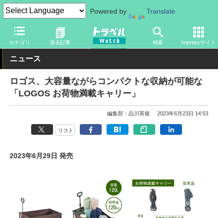
Powered by
Translate
トラベル Watch
旅のアイテム
旅行グッズ
アウトドア用品
カテゴリ
過去記事
検索
Impressサイト
ニュース
ロゴス、大容量ながらコンパクトな収納が可能な
「LOGOS お荷物満載キャリー」
編集部：品川英俊
2023年6月23日 14:53
リスト
2023年6月29日 発売