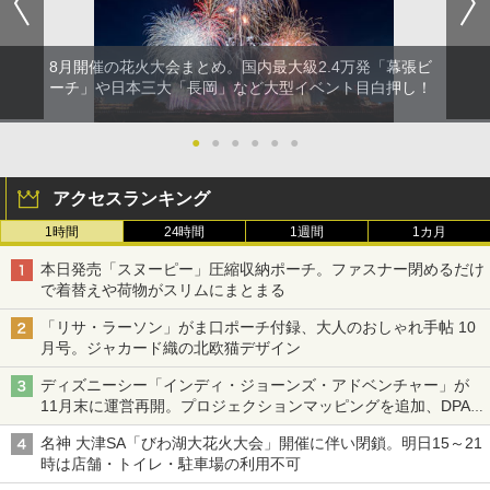
8月開催の花火大会まとめ。国内最大級2.4万発「幕張ビ
ーチ」や日本三大「長岡」など大型イベント目白押し！
●
●
●
●
●
●
アクセスランキング
1時間
24時間
1週間
1カ月
本日発売「スヌーピー」圧縮収納ポーチ。ファスナー閉めるだけ
で着替えや荷物がスリムにまとまる
「リサ・ラーソン」がま口ポーチ付録、大人のおしゃれ手帖 10
月号。ジャカード織の北欧猫デザイン
ディズニーシー「インディ・ジョーンズ・アドベンチャー」が
11月末に運営再開。プロジェクションマッピングを追加、DPA
は1500円
名神 大津SA「びわ湖大花火大会」開催に伴い閉鎖。明日15～21
時は店舗・トイレ・駐車場の利用不可