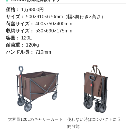
価格：
1万9800円
サイズ：
500×910×670mm（幅×奥行き×高さ）
荷室サイズ：
400×750×400mm
収納サイズ：
530×690×175mm
容量：
120L
耐荷重：
120kg
ハンドル長：
710mm
大容量120Lのキャリーカート
使わない時はコンパクトに収
納可能