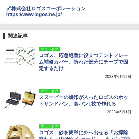
logos_press_release_0622_hp.pdf
🔗株式会社ロゴスコーポレーション
https://www.logos.ne.jp/
関連記事
アウトドア
ロゴス、応急処置に役立つテントフレー
ム補修カバー。折れた部分にテープで固
定するだけ
2023年6月12日
アウトドア
スヌーピーの焼印が入ったロゴスのホッ
トサンドパン。食パン1枚で作れる
2023年6月1日
アウトドア
ロゴス、砂を簡単に外へ出せる「お掃除