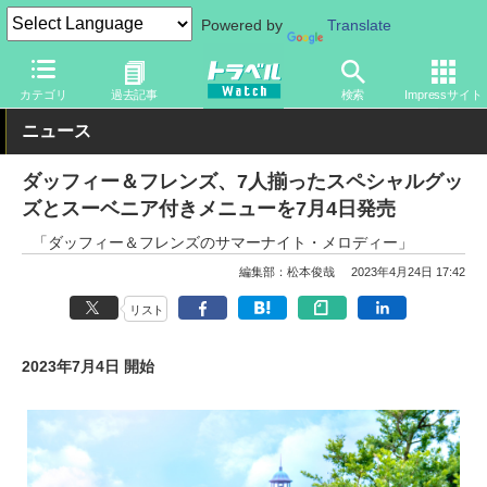
Powered by
Translate
トラベル Watch
旅の情報
観光地
ディズニーリゾート
カテゴリ
過去記事
検索
Impressサイト
ニュース
ダッフィー＆フレンズ、7人揃ったスペシャルグッ
ズとスーベニア付きメニューを7月4日発売
「ダッフィー＆フレンズのサマーナイト・メロディー」
編集部：松本俊哉
2023年4月24日 17:42
リスト
2023年7月4日 開始