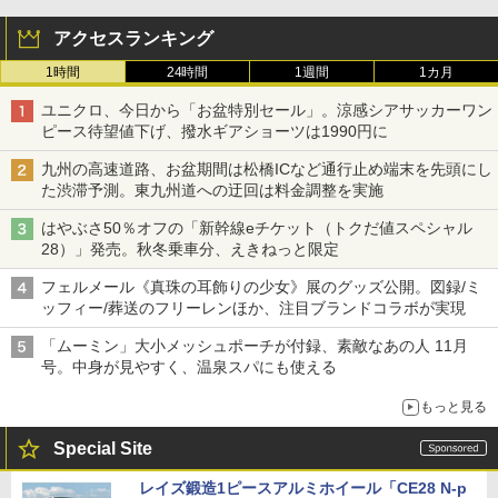
アクセスランキング
1時間
24時間
1週間
1カ月
ユニクロ、今日から「お盆特別セール」。涼感シアサッカーワン
ピース待望値下げ、撥水ギアショーツは1990円に
九州の高速道路、お盆期間は松橋ICなど通行止め端末を先頭にし
た渋滞予測。東九州道への迂回は料金調整を実施
はやぶさ50％オフの「新幹線eチケット（トクだ値スペシャル
28）」発売。秋冬乗車分、えきねっと限定
フェルメール《真珠の耳飾りの少女》展のグッズ公開。図録/ミ
ッフィー/葬送のフリーレンほか、注目ブランドコラボが実現
「ムーミン」大小メッシュポーチが付録、素敵なあの人 11月
号。中身が見やすく、温泉スパにも使える
もっと見る
Special Site
レイズ鍛造1ピースアルミホイール「CE28 N-p