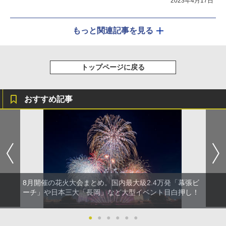
2023年4月17日
もっと関連記事を見る
トップページに戻る
おすすめ記事
8月開催の花火大会まとめ。国内最大級2.4万発「幕張ビ
ーチ」や日本三大「長岡」など大型イベント目白押し！
●
●
●
●
●
●