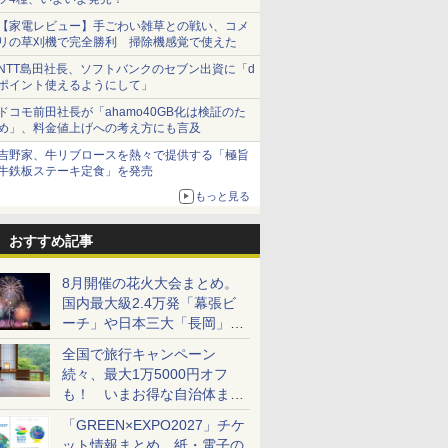
【家電レビュー】手ごわい雑草との戦い、コメ
リの草刈機で完全勝利 掃除機感覚で使えた
NTT島田社長、ソフトバンクのセブン出資に「d
ポイント使えるようにして」
ドコモ前田社長が「ahamo40GB化は検証のた
め」、料金値上げへの考え方にも言及
吉野家、牛リブロースを熱々で提供する「極旨
牛鉄板ステーキ定食」を発売
もっと見る
おすすめ記事
8月開催の花火大会まとめ。
国内最大級2.4万発「幕張ビ
ーチ」や日本三大「長岡」な
ど大型イベント目白押し！
全国で旅行キャンペーン
続々、最大1万5000円オフ
も！ いまお得な自治体まと
め
「GREEN×EXPO2027」チケ
ット情報まとめ。紙・電子の