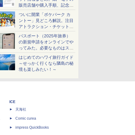
販売店舗や購入手順、記念チ
ケットも解説
ついに開業「ポケパーク カ
ントー」見どころ解説。注目
アトラクション・チケット手
配・来場前に必要な準備は？
パスポート（2025年旅券）
の新規申請をオンラインでや
ってみた。必要なものはスマ
ホとマイナカードのみ
はじめてのハワイ旅行ガイド
～せっかく行くなら隣島の秘
境も楽しみたい！～
ICE
天海社
ス
Comic curea
impress QuickBooks