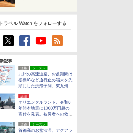
トラベル Watch をフォローする
新記事
道路
シーズン
九州の高速道路、お盆期間は
松橋ICなど通行止め端末を先
頭にした渋滞予測。東九州道
への迂回は料金調整を実施
話題
オリエンタルランド、令和8
年熊本地震に1000万円超の
寄付を発表。被災者への救援
活動・復旧支援
道路
シーズン
首都高のお盆渋滞、アクアラ