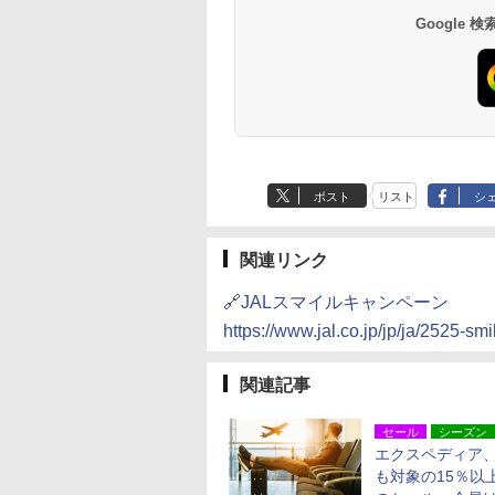
南風楼
10,450円～
7,950円～
Google
ポスト
リスト
シ
関連リンク
🔗JALスマイルキャンペーン
https://www.jal.co.jp/jp/ja/2525-smi
関連記事
セール
シーズン
エクスペディア、
も対象の15％以