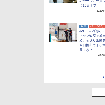
のセール。会員
に10％オフ
2023
航空
行ってみた
JAL、国内初の
トップ物流を成
始。朝獲り生鮮
当日輸出できる
見てきた
202