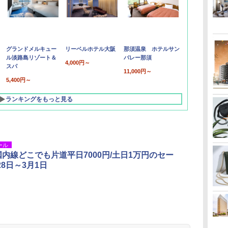
グランドメルキュー
リーベルホテル大阪
那須温泉 ホテルサン
ル淡路島リゾート＆
バレー那須
4,000円～
スパ
11,000円～
5,400円～
ランキングをもっと見る
ール
国内線どこでも片道平日7000円/土日1万円のセー
28日～3月1日
北陸 福井 あわら
品川プリンスホテ
舞浜ビューホテル
箱根湯本温泉 ホテ
ホテルトラスティ東
オリエンタルホテル
下呂温泉 水明館
住友不動産ホテル ヴ
東京ベイ舞浜ホテル
温泉 清風荘（北陸
ル イーストタワー
ｂｙ ＨＵＬＩＣ
ル おかだ
京ベイサイド
東京ベイ
ィラフォンテーヌグラ
ファーストリゾート
8,250円～
最大級の庭園露天風
（旧：東京ベイ舞浜
ンド東京有明
9,958円～
11,200円～
5,450円～
5,200円～
4,290円～