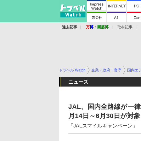
過去記事
万
博
・
園芸博
取材記事
トラベル Watch
企業・政府・官庁
国内エ
ニュース
JAL、国内全路線が一律
月14日～6月30日が対象
「JALスマイルキャンペーン」