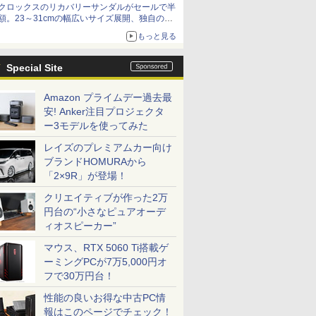
クロックスのリカバリーサンダルがセールで半
額。23～31cmの幅広いサイズ展開、独自のク
ッション素材を採用
もっと見る
Special Site
Amazon プライムデー過去最
安! Anker注目プロジェクタ
ー3モデルを使ってみた
レイズのプレミアムカー向け
ブランドHOMURAから
「2×9R」が登場！
クリエイティブが作った2万
円台の“小さなピュアオーデ
ィオスピーカー”
マウス、RTX 5060 Ti搭載ゲ
ーミングPCが7万5,000円オ
フで30万円台！
性能の良いお得な中古PC情
報はこのページでチェック！