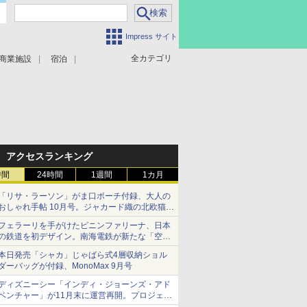
Impress サイト
全カテゴリ
商業施設
宿泊
アクセスランキング
時間
24時間
1週間
1カ月
「リサ・ラーソン」がま口ポーチ付録、大人の
おしゃれ手帖 10月号。ジャカード織の北欧猫デ
ザイン
フェラーリを手がけたピニンファリーナ、日本
の鉄道を初デザイン。南海電鉄が新たな「空港
特急」をなにわ筋線へ導入
本日発売「シャカ」じゃばら式4層収納ショル
ダーバッグが付録、MonoMax 9月号
ディズニーシー「インディ・ジョーンズ・アド
ベンチャー」が11月末に運営再開。プロジェク
ションマッピングを追加、DPAは1500円