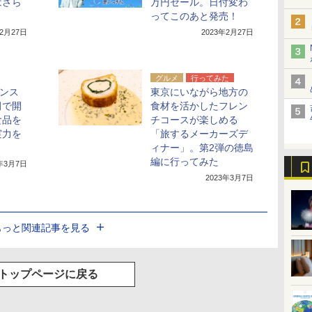
はさら
万円セール。日付変わ
ってこのあと発売！
年2月27日
2023年2月27日
グルメ
行ってみた
ワンス
東京にいながら地方の
田で開
食材を活かしたフレン
食品を
チコースが楽しめる
実力を
「旅するメーカーズデ
ィナー」。第2弾の徳島
編に行ってみた
3年3月7日
2023年3月7日
もっと関連記事を見る
トップページに戻る