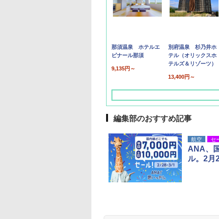
那須温泉 ホテルエ
別府温泉 杉乃井ホ
ピナール那須
テル（オリックスホ
テルズ＆リゾーツ）
9,135円～
13,400円～
編集部のおすすめ記事
航空
セ
ANA、
ル。2月
草津温泉 ホテル櫻
品川プリンスホテル
グランドニッコー東
海のサウナ＆スパ
東京ドームホテル
シェラトン・グラン
井
京ベイ 舞浜
オールインクルーシ
デ・トーキョーベ
7,037円～
7,980円～
ブ 島原温泉ホテル
イ・ホテル
14,300円～
6,800円～