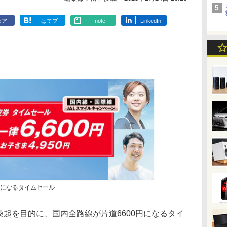
ェア
はてブ
note
LinkedIn
0円になるタイムセール
喚起を目的に、国内全路線が片道6600円になるタイ