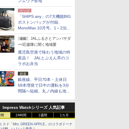
ンエヴァ聖地
グッズ
「SHIPS any」の7大機能BIG
ボストンバッグが付録、
MonoMax 10月号。1～2泊の
荷物、キャリーオンも可能
JALふるさとアンバサダ
連載
ー/応援隊に聞く地域愛
鹿児島空港で味わう地域の特
産品！ JALとぶえん亭のコ
ラボお弁当
鉄道
銀座線、平日70本・土休日
58本増発で日中の運転を3分
間隔へ短縮。丸ノ内線も池袋
～中野坂上を4分間隔に
Impress Watchシリーズ 人気記事
時間
24時間
1週間
1カ月
ミスド「Mrs. GREEN APPLE」のコラボドーナ
ツ4種、いよいよ発売！