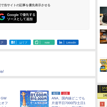
呂の宿 清風荘）
ホテル）
19,541円～
5,758円～
6,070円～
 検索で当サイトの記事を優先表示させる
ェア
はてブ
note
LinkedIn
le/
航空
話題
1
GW
ANA、国内線どこでも
上オフ
片道平日7000円/土日1