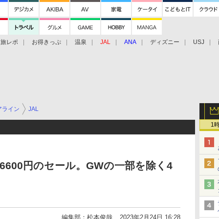
旅レポ
お得きっぷ
温泉
JAL
ANA
ディズニー
USJ
アライン
JAL
1
6600円のセール。GWの一部を除く4
編集部：松本俊哉
2023年2月24日 16:28