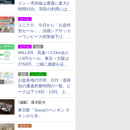
イン～湾岸線は通過に最大2
時間15分。羽田の利用には
「空港西出口」の利用検討を
セール
ユニクロ、今日から「お盆特
別セール」。涼感シアサッカ
ーワンピース待望値下げ、撥
水ギアショーツは1990円に
セール
道路
WILLER、高速バス1kmあた
り5円セール。東京～大阪は
2750円、ご縁に感謝を込め
た20周年記念キャンペーン
道路
シーズン
お盆各地の渋滞、日付・道路
別の通過所要時間の一覧。ピ
ークは下り8日・13日、上り
14日・15日
週末駅弁
連載
東京駅「Suicaのペンギン チ
キンのり弁」
ホテル