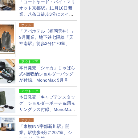
「コートヤード・バイ・マリ
オット京都駅」11月16日開
業。八条口徒歩3分にスイー
ト含む全270室、ダイニング
ホテル
も併設
「アパホテル〈福岡天神〉」
9月開業。地下鉄七隈線「天
神南駅」徒歩3分に70室、エ
リア初の直営店
アウトドア
本日発売「シャカ」じゃばら
式4層収納ショルダーバッグ
が付録、MonoMax 9月号
アウトドア
本日発売「キャプテンスタッ
グ」ショルダーポーチ＆調光
サングラス付録、MonoMax
9月号増刊
ホテル
「東横INN宇部新川駅」開
業。駅徒歩4分に207室、シ