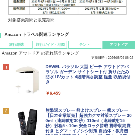
対象搭乗期間と販売期間
Amazon トラベル関連ランキング
旅行雑誌
旅行ガイド・地図
テント
アウトドア
Amazon アウトドア の売れ筋ランキング
更新日時：2026/08/09 06:02
BE-PAL(ビ-パル) 2026年 9 月号【特別付録:
地球の歩き方 スター・ウォーズ
[キャンパーズコレクション 山善] ポップアッ
DEWEL パラソル 大型 ビーチ アウトドアパ
SOTO ミニマル"旅"財布 ランダム2種】
プテント 傘みたいに広げて畳める パッとサ
ラソル ガーデン サイトシート付 折りたたみ
ッとサンシェード キューブ フルクローズ メ
防水 UVカット 4段階高さ調整 軽量 収納袋付
￥2,695
ッシュ 簡単設置 ワンタッチテント キャンプ
き
￥1,500
&ハイキング カーキ PATC-150(KH)
￥6,459
￥6,830
ディズニーファン ２０２６年 ９月号 [雑
A09 地球の歩き方 イタリア 2026～2027 地
誌] (ＤＩＳＮＥＹ ＦＡＮ)
球の歩き方A ヨーロッパ
熊撃退スプレー 熊よけスプレー 熊スプレー
PYKES PEAK (パイクスピーク) 着替えテン
【日本企業販売】超強力クマ対策スプレー 30
ト プライバシー テント 【中が透けない】 1
0ml（連続噴射30秒）110ml（連続噴射15
￥713
￥2,479
人用 折りたたみ 防災グッズ 災害用トイレ ビ
秒）射程5～10m 安全ロック搭載 携帯収納袋
ーチ ピクニック ポップアップテント 携帯 簡
付き ヒグマ・イノシシ対策 自治体・教育機