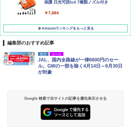
ATCW-150B エクルベージュ
保護 日光可読lcd 7種類ノズル付き
￥-
￥7,884
Amazonランキングをもっと見る
編集部のおすすめ記事
航空
セール
JAL、国内全路線が一律6600円のセー
ル。GWの一部を除く4月14日～6月30日
が対象
Google 検索で当サイトの記事を優先表示させる