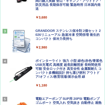
易 トイレテント (グレー)
関の購入実績 登山・キャンプ・アウトドア・
防災用品 長期保存可能 緊急時用 日本国内発
山と溪谷 2026年8月号「南アルプス大全」
D40 地球の歩き方 チェンマイ タイ北部の魅
送
￥4,980
力的な町 2026～2027 地球の歩き方D アジア
￥1,540
￥3,680
￥2,079
ENDLESS BASE 《めざましテレビで紹介》
テント ワンタッチ RENEW 幅200 2-3人用 43
500002(88859)
GRANDOOR ステンレス保冷剤 2個セット 2
026リニューアル 急速冷凍 空間倍増 衛生的
Coyote No.89 特集 星野道夫 夢見る旅
A26 地球の歩き方 チェコ ポーランド スロヴ
コンパクト 保冷力長持ち
ァキア 2026～2027 地球の歩き方A ヨーロッ
￥5,999
パ
￥1,540
￥2,980
￥2,277
[キャンパーズコレクション 山善] 傘みたいに
広げるだけ パッとサッとテント ブラックコ
ーティング フルクローズ メッシュ 3-4人用
ポインターライト 強力 小型 緑色/赤色/青紫色
簡単設置 ポップアップテント エクルベージ
USB充電式 高精度 超長距離照射 長時間使用
AIRLINE（エアライン）2026年9月号【特
新しい日本地理 地図・統計・移動から読み
ュ(BC仕様) PATC-150B(EB)
可能 安全ロック付き 高安全性 金属製耐久 コ
集】ボーイング110周年を祝して！
解く (講談社現代新書)
ンパクト多機能設計 持ち運び便利 アウトド
ア/オフィス/教育現場/展示会用 緑
￥9,990
￥1,760
￥1,540
￥1,180
[キャンパーズコレクション 山善] 傘みたいに
広げるだけ パッとサッとテント キューブワ
イド ブラックコーティング フルクローズ メ
電動エアーポンプ SUP用 20PSI 電動ポンプ
ッシュ 4人用 簡単設置 ポップアップテント P
ゴムボート 空気入れ 空気抜き 自動停止 過熱