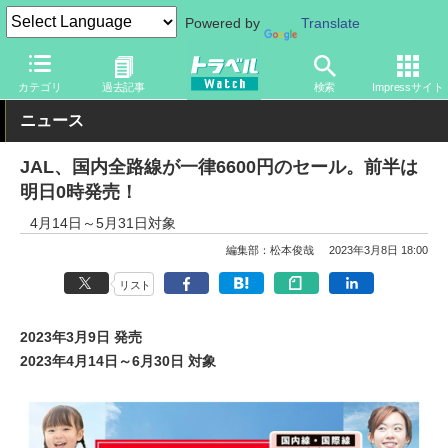
Powered by
Translate
トラベル Watch
企業・政府・官庁
国内エアライン
JAL
カテゴリ
過去記事
検索
Impressサイト
ニュース
JAL、国内全路線が一律6600円のセール。前半は
明日0時発売！
4月14日～5月31日対象
編集部：松本俊哉
2023年3月8日 18:00
リスト
2023年3月9日 発売
2023年4月14日～6月30日 対象