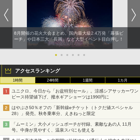
8月開催の花火大会まとめ。国内最大級2.4万発「幕張ビ
ーチ」や日本三大「長岡」など大型イベント目白押し！
●
●
●
●
●
●
アクセスランキング
1時間
24時間
1週間
1カ月
ユニクロ、今日から「お盆特別セール」。涼感シアサッカーワン
ピース待望値下げ、撥水ギアショーツは1990円に
はやぶさ50％オフの「新幹線eチケット（トクだ値スペシャル
28）」発売。秋冬乗車分、えきねっと限定
「ムーミン」大小メッシュポーチが付録、素敵なあの人 11月
号。中身が見やすく、温泉スパにも使える