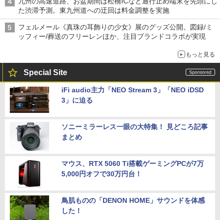
九州の高速道路、お盆期間は松橋ICなど通行止め端末を先頭にし
た渋滞予測。東九州道への迂回は料金調整を実施
フェルメール《真珠の耳飾りの少女》展のグッズ公開。図録/ミ
ッフィー/葬送のフリーレンほか、注目ブランドコラボが実現
もっと見る
Special Site
iFi audio主力「NEO Stream 3」「NEO iDSD
3」に迫る
ソニーミラーレス一眼の大特集！ 見どころ記事
まとめ
マウス、RTX 5060 Ti搭載ゲーミングPCが7万
5,000円オフで30万円台！
鳥肌ものの「DENON HOME」サウンドを体感
した！