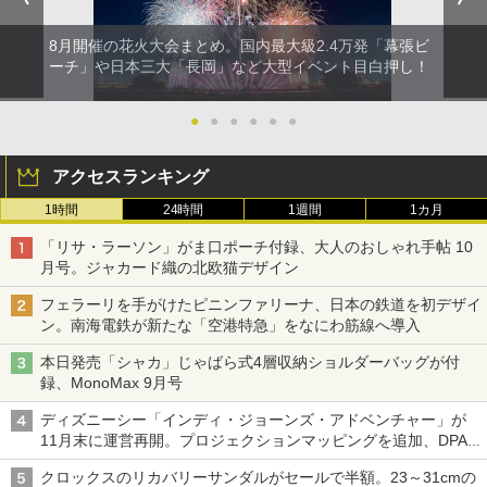
8月開催の花火大会まとめ。国内最大級2.4万発「幕張ビ
ーチ」や日本三大「長岡」など大型イベント目白押し！
●
●
●
●
●
●
アクセスランキング
1時間
24時間
1週間
1カ月
「リサ・ラーソン」がま口ポーチ付録、大人のおしゃれ手帖 10
月号。ジャカード織の北欧猫デザイン
フェラーリを手がけたピニンファリーナ、日本の鉄道を初デザイ
ン。南海電鉄が新たな「空港特急」をなにわ筋線へ導入
本日発売「シャカ」じゃばら式4層収納ショルダーバッグが付
録、MonoMax 9月号
ディズニーシー「インディ・ジョーンズ・アドベンチャー」が
11月末に運営再開。プロジェクションマッピングを追加、DPA
は1500円
クロックスのリカバリーサンダルがセールで半額。23～31cmの