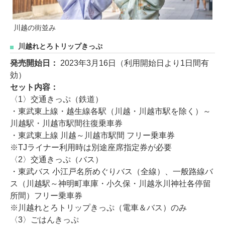
川越の街並み
川越れとろトリップきっぷ
発売開始日：
2023年3月16日（利用開始日より1日間有
効）
セット内容：
〈1〉交通きっぷ（鉄道）
・東武東上線・越生線各駅（川越・川越市駅を除く）～
川越駅・川越市駅間往復乗車券
・東武東上線 川越～川越市駅間 フリー乗車券
※TJライナー利用時は別途座席指定券が必要
〈2〉交通きっぷ（バス）
・東武バス 小江戸名所めぐりバス（全線）、一般路線バ
ス（川越駅～神明町車庫・小久保・川越氷川神社各停留
所間）フリー乗車券
※川越れとろトリップきっぷ（電車＆バス）のみ
〈3〉ごはんきっぷ