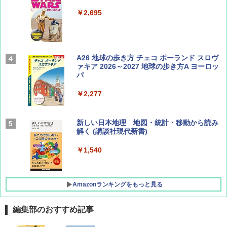
￥1,540
￥2,695
Coyote No.89 特集 星野道夫 夢見る旅
A26 地球の歩き方 チェコ ポーランド スロヴ
ァキア 2026～2027 地球の歩き方A ヨーロッ
パ
￥1,540
￥2,277
AIRLINE（エアライン）2026年9月号【特
新しい日本地理 地図・統計・移動から読み
集】ボーイング110周年を祝して！
解く (講談社現代新書)
￥1,760
￥1,540
Amazonランキングをもっと見る
編集部のおすすめ記事
[キャンパーズコレクション 山善] ポップアッ
DEWEL パラソル 大型 ビーチ アウトドアパ