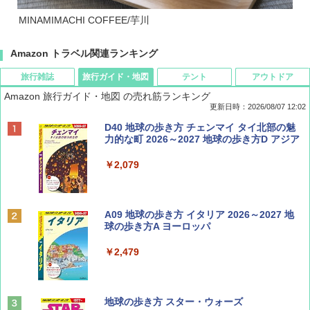
MINAMIMACHI COFFEE/芋川
Amazon トラベル関連ランキング
旅行雑誌
旅行ガイド・地図
テント
アウトドア
Amazon 旅行ガイド・地図 の売れ筋ランキング
更新日時：2026/08/07 12:02
ディズニーファン ２０２６年 ９月号 [雑
D40 地球の歩き方 チェンマイ タイ北部の魅
誌] (ＤＩＳＮＥＹ ＦＡＮ)
力的な町 2026～2027 地球の歩き方D アジア
￥713
￥2,079
BE-PAL(ビ-パル) 2026年 9 月号【特別付録:
A09 地球の歩き方 イタリア 2026～2027 地
SOTO ミニマル"旅"財布 ランダム2種】
球の歩き方A ヨーロッパ
￥1,500
￥2,479
山と溪谷 2026年8月号「南アルプス大全」
地球の歩き方 スター・ウォーズ