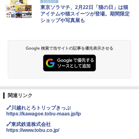
お出かけ
プテント 傘みたいに広げて畳める パッとサ
ラソル ガーデン サイトシート付 折りたたみ
東京ソラマチ、2月22日「猫の日」は猫
ッとサンシェード キューブ フルクローズ メ
防水 UVカット 4段階高さ調整 軽量 収納袋付
アイテムや猫スイーツが登場。期間限定
ッシュ 簡単設置 ワンタッチテント キャンプ
き
ショップや写真展も
&ハイキング カーキ PATC-150(KH)
￥6,459
￥6,831
BUNDOK(バンドック)ソロ ドーム 1 EX BDK
Google 検索で当サイトの記事を優先表示させる
PYKES PEAK (パイクスピーク) 着替えテン
-08EX カーキ ソロキャンプ ポリエステル フ
ト プライバシー テント 【中が透けない】 1
レーム テント
人用 折りたたみ 防災グッズ 災害用トイレ ビ
ーチ ピクニック ポップアップテント 携帯 簡
￥14,800
易 トイレテント (ブラック)
￥4,980
GRANDOOR ステンレス保冷剤 2個セット 2
026リニューアル 急速冷凍 空間倍増 衛生的
コンパクト 保冷力長持ち
関連リンク
ENDLESS BASE 《めざましテレビで紹介》
テント ワンタッチ RENEW 幅200 2-3人用 43
￥2,980
🔗川越れとろトリップきっぷ
500002(88859)
https://kawagoe.tobu-maas.jp/lp
￥5,999
ニューエラ New Era キャップ メッシュキャ
🔗東武鉄道株式会社
ップ 9FORTY AFrame 15226380 NER37C00
https://www.tobu.co.jp/
94 ストーン ニューエラキャップ 9FORTYA