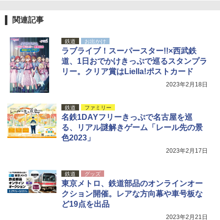
[キャンパーズコレクション 山善] 傘みたいに
サーフライダーファウンデーション Surfride
広げるだけ パッとサッとテント ブラックコ
r Foundation コラボ Aフレーム メンズ レデ
ーティング フルクローズ メッシュ 3-4人用
ィース 帽子 スナップバック a-frame 9フォー
関連記事
簡単設置 ポップアップテント エクルベージ
ティー男女兼用ユニセックス 夏用 日除けUV
ュ(BC仕様) PATC-150B(EB)
ケア FREE
鉄道
お出かけ
ラブライブ！スーパースター!!×西武鉄
￥9,990
￥4,400
道、1日おでかけきっぷで巡るスタンプラ
リー。クリア賞はLiella!ポストカード
[キャンパーズコレクション 山善] 傘みたいに
熊撃退スプレー 熊よけスプレー 熊スプレー
2023年2月18日
広げるだけ パッとサッとテント キューブワ
【日本企業販売】超強力クマ対策スプレー 30
イド ブラックコーティング フルクローズ メ
0ml（連続噴射30秒）110ml（連続噴射15
ッシュ 4人用 簡単設置 ポップアップテント P
秒）射程5～10m 安全ロック搭載 携帯収納袋
鉄道
ファミリー
ATCW-150B エクルベージュ
付き ヒグマ・イノシシ対策 自治体・教育機
名鉄1DAYフリーきっぷで名古屋を巡
関の購入実績 登山・キャンプ・アウトドア・
る、リアル謎解きゲーム「レール先の景
防災用品 長期保存可能 緊急時用 日本国内発
￥-
色2023」
送
2023年2月17日
￥3,680
鉄道
グッズ
東京メトロ、鉄道部品のオンラインオー
クション開催。レアな方向幕や車号板な
ど19点を出品
2023年2月21日