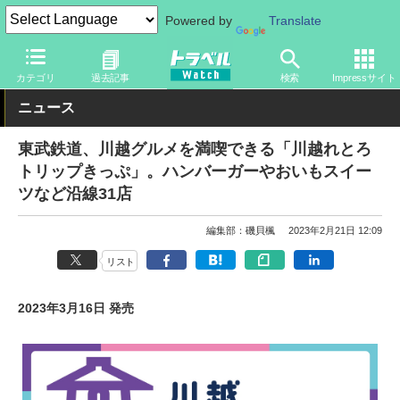
Powered by
Translate
トラベル Watch
旅の方法
鉄旅
電車
カテゴリ
過去記事
検索
Impressサイト
ニュース
東武鉄道、川越グルメを満喫できる「川越れとろ
トリップきっぷ」。ハンバーガーやおいもスイー
ツなど沿線31店
編集部：磯貝楓
2023年2月21日 12:09
リスト
2023年3月16日 発売