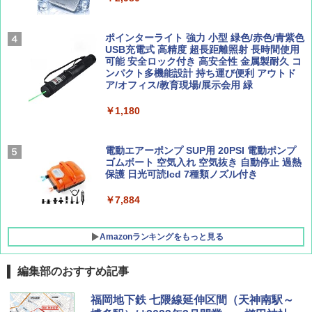
￥2,277
[キャンパーズコレクション 山善] 傘みたいに
広げるだけ パッとサッとテント ブラックコ
ーティング フルクローズ メッシュ 3-4人用
ポインターライト 強力 小型 緑色/赤色/青紫色
簡単設置 ポップアップテント エクルベージ
USB充電式 高精度 超長距離照射 長時間使用
AIRLINE（エアライン）2026年9月号【特
新しい日本地理 地図・統計・移動から読み
ュ(BC仕様) PATC-150B(EB)
可能 安全ロック付き 高安全性 金属製耐久 コ
集】ボーイング110周年を祝して！
解く (講談社現代新書)
ンパクト多機能設計 持ち運び便利 アウトド
ア/オフィス/教育現場/展示会用 緑
￥9,990
￥1,760
￥1,540
￥1,180
[キャンパーズコレクション 山善] 傘みたいに
広げるだけ パッとサッとテント キューブワ
イド ブラックコーティング フルクローズ メ
電動エアーポンプ SUP用 20PSI 電動ポンプ
ッシュ 4人用 簡単設置 ポップアップテント P
ゴムボート 空気入れ 空気抜き 自動停止 過熱
ATCW-150B エクルベージュ
保護 日光可読lcd 7種類ノズル付き
￥-
￥7,884
Amazonランキングをもっと見る
編集部のおすすめ記事
福岡地下鉄 七隈線延伸区間（天神南駅～