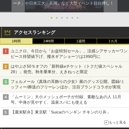
ーチ」や日本三大「長岡」など大型イベント目白押し！
●
●
●
●
●
●
アクセスランキング
1時間
24時間
1週間
1カ月
ユニクロ、今日から「お盆特別セール」。涼感シアサッカーワン
ピース待望値下げ、撥水ギアショーツは1990円に
はやぶさ50％オフの「新幹線eチケット（トクだ値スペシャル
28）」発売。秋冬乗車分、えきねっと限定
フェルメール《真珠の耳飾りの少女》展のグッズ公開。図録/ミ
ッフィー/葬送のフリーレンほか、注目ブランドコラボが実現
「ムーミン」大小メッシュポーチが付録、素敵なあの人 11月
号。中身が見やすく、温泉スパにも使える
【週末駅弁】東京駅「Suicaのペンギン チキンのり弁」
もっと見る