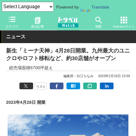
Powered by
Translate
トラベル Watch
旅の情報
目的
商業施設
カテゴリ
過去記事
検索
Impressサイト
ニュース
新生「ミーナ天神」4月28日開業。九州最大のユニ
クロやロフト移転など、約30店舗がオープン
総売場面積6700坪超え
編集部：白江ちなみ
2023年2月15日 13:59
リスト
2023年4月28日 開業