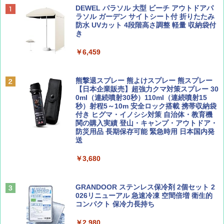
BE-PAL(ビ-パル) 2026年 9 月号【特別付録:
D40 地球の歩き方 チェンマイ タイ北部の魅
[キャンパーズコレクション 山善] ポップアッ
DEWEL パラソル 大型 ビーチ アウトドアパ
SOTO ミニマル"旅"財布 ランダム2種】
力的な町 2026～2027 地球の歩き方D アジア
プテント 傘みたいに広げて畳める パッとサ
ラソル ガーデン サイトシート付 折りたたみ
ッとサンシェード キューブ フルクローズ メ
防水 UVカット 4段階高さ調整 軽量 収納袋付
ッシュ 簡単設置 ワンタッチテント キャンプ
き
￥1,500
￥2,079
&ハイキング カーキ PATC-150(KH)
￥6,459
￥6,830
ディズニーファン ２０２６年 ９月号 [雑
地球の歩き方 スター・ウォーズ
誌] (ＤＩＳＮＥＹ ＦＡＮ)
熊撃退スプレー 熊よけスプレー 熊スプレー
PYKES PEAK (パイクスピーク) 着替えテン
【日本企業販売】超強力クマ対策スプレー 30
￥2,695
ト プライバシー テント 【中が透けない】 1
0ml（連続噴射30秒）110ml（連続噴射15
￥713
人用 折りたたみ 防災グッズ 災害用トイレ ビ
秒）射程5～10m 安全ロック搭載 携帯収納袋
ーチ ピクニック ポップアップテント 携帯 簡
付き ヒグマ・イノシシ対策 自治体・教育機
易 トイレテント (ブラック)
関の購入実績 登山・キャンプ・アウトドア・
防災用品 長期保存可能 緊急時用 日本国内発
山と溪谷 2026年8月号「南アルプス大全」
A09 地球の歩き方 イタリア 2026～2027 地
送
￥4,980
球の歩き方A ヨーロッパ
￥1,540
￥3,680
￥2,479
ENDLESS BASE 《めざましテレビで紹介》
テント ワンタッチ RENEW 幅200 2-3人用 43
500002(89232)
GRANDOOR ステンレス保冷剤 2個セット 2
026リニューアル 急速冷凍 空間倍増 衛生的
Coyote No.89 特集 星野道夫 夢見る旅
A26 地球の歩き方 チェコ ポーランド スロヴ
コンパクト 保冷力長持ち
ァキア 2026～2027 地球の歩き方A ヨーロッ
￥5,999
パ
￥1,540
￥2,980