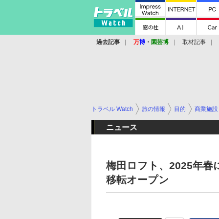
過去記事
万
博
・
園芸博
取材記事
トラベル Watch
旅の情報
目的
商業施設
ニュース
梅田ロフト、2025年
移転オープン