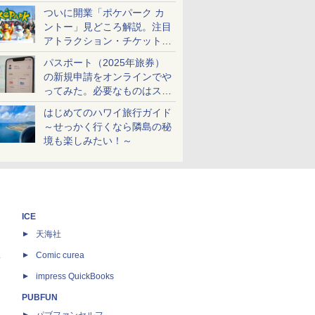
ケットも解説
ついに開業「ポケパーク カ
ントー」見どころ解説。注目
アトラクション・チケット手
配・来場前に必要な準備は？
パスポート（2025年旅券）
の新規申請をオンラインでや
ってみた。必要なものはスマ
ホとマイナカードのみ
はじめてのハワイ旅行ガイド
～せっかく行くなら隣島の秘
境も楽しみたい！～
ICE
天海社
ス
Comic curea
impress QuickBooks
PUBFUN