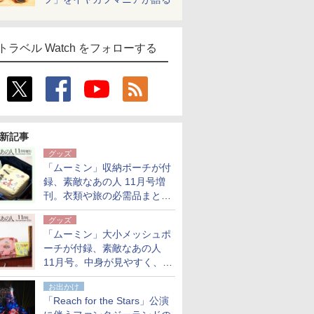
トラベル Watch をフォローする
新記事
グッズ
「ムーミン」収納ポーチが付
録、素敵なあの人 11月号増
刊。衣類や旅の必需品まとま
る大小2個セット
グッズ
「ムーミン」大小メッシュポ
ーチが付録、素敵なあの人
11月号。中身が見やすく、温
泉スパにも使える
お出かけ
「Reach for the Stars」公演