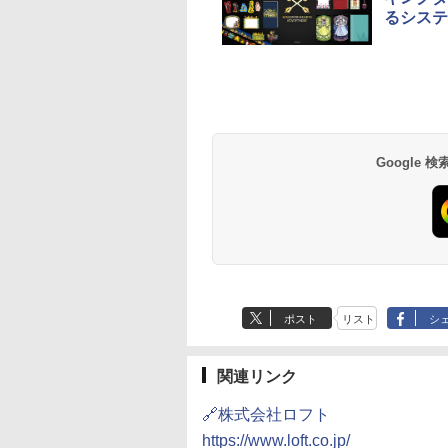
るシステ
草津温泉 ホテル櫻
品川プリンスホテル
グランドニッコー東
海のサウナ＆スパ
東京ドームホテル
シェラトン・グラン
井
京ベイ 舞浜
オールインクルーシ
デ・トーキョーベ
7,037円～
7,980円～
ブ 島原温泉ホテル
イ・ホテル
14,300円～
6,800円～
南風楼
10,450円～
7,950円～
Google
ポスト
リスト
シ
関連リンク
🔗株式会社ロフト
https://www.loft.co.jp/