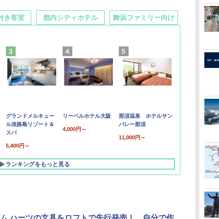
付き客室
都内シティホテル
舞浜ファミリー向け
グランドメルキュー
リーベルホテル大阪
那須温泉 ホテルサン
ル淡路島リゾート＆
バレー那須
4,000円～
スパ
11,000円～
5,400円～
ランキングをもっと見る
ム ハーツの文具をロフトで先行発売！ 自分で作