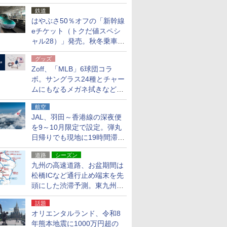
応援キャンペーン」
鉄道
はやぶさ50％オフの「新幹線
eチケット（トクだ値スペシ
ャル28）」発売。秋冬乗車
分、えきねっと限定
グッズ
Zoff、「MLB」6球団コラ
ボ。サングラス24種とチャー
ムにもなるメガネ拭きなど雑
貨24種
航空
JAL、羽田～香港線の深夜便
を9～10月限定で設定。弾丸
日帰りでも現地に19時間滞在
できる
道路
シーズン
九州の高速道路、お盆期間は
松橋ICなど通行止め端末を先
頭にした渋滞予測。東九州道
への迂回は料金調整を実施
話題
オリエンタルランド、令和8
年熊本地震に1000万円超の