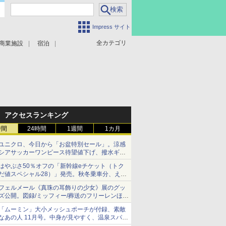
Impress サイト
全カテゴリ
商業施設
宿泊
アクセスランキング
時間
24時間
1週間
1カ月
ユニクロ、今日から「お盆特別セール」。涼感
シアサッカーワンピース待望値下げ、撥水ギア
ショーツは1990円に
はやぶさ50％オフの「新幹線eチケット（トク
だ値スペシャル28）」発売。秋冬乗車分、えき
ねっと限定
フェルメール《真珠の耳飾りの少女》展のグッ
ズ公開。図録/ミッフィー/葬送のフリーレンほ
か、注目ブランドコラボが実現
「ムーミン」大小メッシュポーチが付録、素敵
なあの人 11月号。中身が見やすく、温泉スパに
も使える