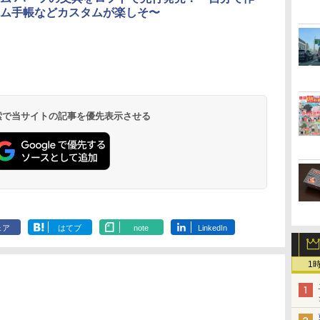
ム手帳などカスタムが楽しそ〜
北陸 福井 あわら
品川プリンスホテ
舞浜ビューホテル
箱根湯本温泉 ホテ
ホテルトラスティ東
オリエンタルホテル
下呂温泉 水明館
住友不動産ホテル ヴ
東京ベイ舞浜ホテル
温泉 清風荘（北陸
ル イーストタワー
ｂｙ ＨＵＬＩＣ
ル おかだ
京ベイサイド
東京ベイ
ィラフォンテーヌグラ
ファーストリゾート
8,250円～
最大級の庭園露天風
（旧：東京ベイ舞浜
ンド東京有明
9,958円～
11,200円～
5,450円～
5,200円～
4,290円～
呂の宿 清風荘）
ホテル）
19,541円～
5,758円～
6,070円～
 検索で当サイトの記事を優先表示させる
ェア
はてブ
note
LinkedIn
1