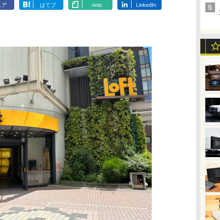
ェア
はてブ
note
LinkedIn