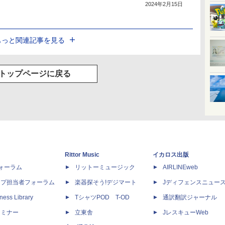
2024年2月15日
もっと関連記事を見る
トップページに戻る
Rittor Music
イカロス出版
dフォーラム
リットーミュージック
AIRLINEweb
ップ担当者フォーラム
楽器探そう!デジマート
Jディフェンスニュー
ness Library
TシャツPOD T-OD
通訳翻訳ジャーナル
セミナー
立東舎
JレスキューWeb