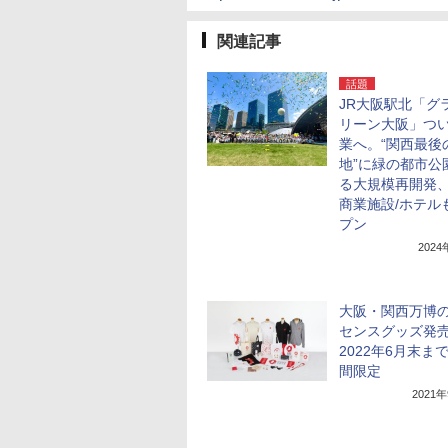
関連記事
話題
JR大阪駅北「グ
リーン大阪」つ
業へ。“関西最後
地”に緑の都市公
る大規模再開発
商業施設/ホテル
プン
202
大阪・関西万博
センスグッズ発
2022年6月末ま
間限定
2021