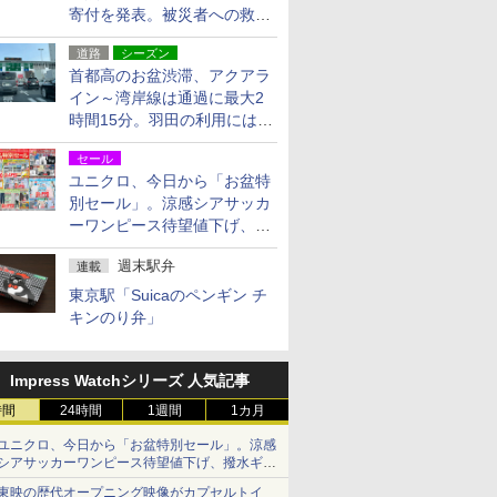
寄付を発表。被災者への救援
活動・復旧支援
道路
シーズン
首都高のお盆渋滞、アクアラ
イン～湾岸線は通過に最大2
時間15分。羽田の利用には
「空港西出口」の利用検討を
セール
ユニクロ、今日から「お盆特
別セール」。涼感シアサッカ
ーワンピース待望値下げ、撥
水ギアショーツは1990円に
週末駅弁
連載
東京駅「Suicaのペンギン チ
キンのり弁」
Impress Watchシリーズ 人気記事
時間
24時間
1週間
1カ月
ユニクロ、今日から「お盆特別セール」。涼感
シアサッカーワンピース待望値下げ、撥水ギア
ショーツは1990円に
東映の歴代オープニング映像がカプセルトイ