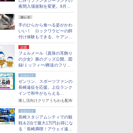
に伴うファンタジーランドの
夜間入場規制を変更。9月か
ら18時50分～20時ごろに
旅レポ
手のひらから食べる姿がかわ
いい！ ロックワラビーの餌
付け体験もできる、ケアンズ
でアサートン高原の日本語ガ
話題
イド付きツアーに参加してみ
フェルメール《真珠の耳飾り
た
の少女》展のグッズ公開。図
録/ミッフィー/葬送のフリー
レンほか、注目ブランドコラ
お出かけ
ボが実現
ゼンリン、スポーツファンの
長崎遠征を応援。上位ランク
インで和牛がもらえる
「GO！GO！長崎スタンプラ
推し活向けクリアうちわも配布
リー」
お出かけ
長崎スタジアムシティでの観
戦＆2泊で最大1万円お得にな
る「長崎満喫！アウェイ遠征