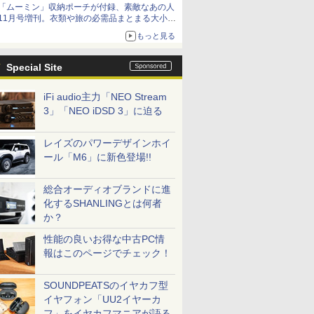
「ムーミン」収納ポーチが付録、素敵なあの人
11月号増刊。衣類や旅の必需品まとまる大小2
個セット
もっと見る
Special Site
iFi audio主力「NEO Stream
3」「NEO iDSD 3」に迫る
レイズのパワーデザインホイ
ール「M6」に新色登場!!
総合オーディオブランドに進
化するSHANLINGとは何者
か？
性能の良いお得な中古PC情
報はこのページでチェック！
SOUNDPEATSのイヤカフ型
イヤフォン「UU2イヤーカ
フ」をイヤカフマニアが語る