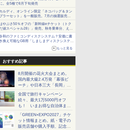
に。全5種で8月下旬発売
カルディ、オンライン限定「ネコバッグ＆タン
ブラーセット」を一般販売。7月の抽選販売の
当選無効分
はやぶさ50％オフの「新幹線eチケット（トク
だ値スペシャル28）」発売。秋冬乗車分、えき
ねっと限定
令和のファミコンディスクシステム？安価に書
き換え可能なGB用「しましまディスクシステ
ム」
もっと見る
おすすめ記事
8月開催の花火大会まとめ。
国内最大級2.4万発「幕張ビ
ーチ」や日本三大「長岡」な
ど大型イベント目白押し！
全国で旅行キャンペーン
続々、最大1万5000円オフ
も！ いまお得な自治体まと
め
「GREEN×EXPO2027」チケ
ット情報まとめ。紙・電子の
販売店舗や購入手順、記念チ