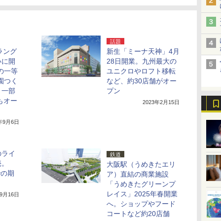
話題
ラング
新生「ミーナ天神」4月
いに開
28日開業。九州最大の
の一等
ユニクロやロフト移転
園つく
など、約30店舗がオー
、一部
プン
もオー
2023年2月15日
4年9月6日
のライ
鉄道
売。
大阪駅（うめきたエリ
での期
ア）直結の商業施設
「うめきたグリーンプ
レイス」2025年春開業
年9月16日
へ。ショップやフード
コートなど約20店舗