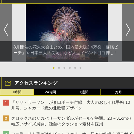
8月開催の花火大会まとめ。国内最大級2.4万発「幕張ビ
ーチ」や日本三大「長岡」など大型イベント目白押し！
●
●
●
●
●
●
アクセスランキング
1時間
24時間
1週間
1カ月
「リサ・ラーソン」がま口ポーチ付録、大人のおしゃれ手帖 10
月号。ジャカード織の北欧猫デザイン
クロックスのリカバリーサンダルがセールで半額。23～31cmの
幅広いサイズ展開、独自のクッション素材を採用