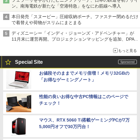
フェラーリを手がけたピニンファリーナ、日本の鉄道を初デザイ
ン。南海電鉄が新たな「空港特急」をなにわ筋線へ導入
本日発売「スヌーピー」圧縮収納ポーチ。ファスナー閉めるだけ
で着替えや荷物がスリムにまとまる
ディズニーシー「インディ・ジョーンズ・アドベンチャー」が
11月末に運営再開。プロジェクションマッピングを追加、DPA
は1500円
もっと見る
Special Site
お値段そのままでメモリ倍増！メモリ32GBの
「お得なゲーミングノート」
性能の良いお得な中古PC情報はこのページで
チェック！
マウス、RTX 5060 Ti搭載ゲーミングPCが7万
5,000円オフで30万円台！