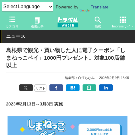
Powered by
Translate
トラベル Watch
地域
国内旅行
中国
カテゴリ
過去記事
検索
Impressサイト
ニュース
島根県で観光・買い物した人に電子クーポン「し
まねっこペイ」1000円プレゼント。対象100店舗
以上
編集部：白江ちなみ
2023年2月9日 13:05
リスト
2023年2月13日～3月8日 実施