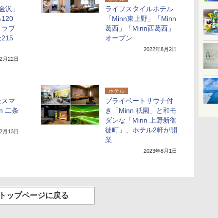
 金沢」
ライフスタイルホテル
120
「Minn東上野」「Minn
クラブ
葛西」「Minn西葛西」
215
オープン
2022年8月2日
12月22日
ホテル
たスマ
プライベートサウナ付
n 二条
き「Minn 祇園」と和モ
ダンな「Minn 上野新御
徒町」、ホテル2軒が開
年2月13日
業
2023年8月1日
トップページに戻る