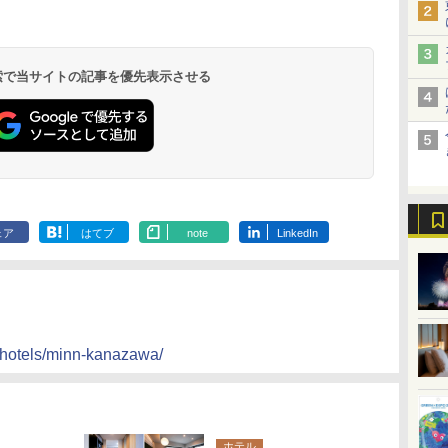
北陸 福井 あわら
品川プリンスホテ
舞浜ビューホテル
箱根湯本温泉 ホテ
ホテルトラスティ東
オリエンタルホテル
下呂温泉 水明館
住友不動産ホテル ヴ
東京ベイ舞浜ホテル
温泉 清風荘（北陸
ル イーストタワー
ｂｙ ＨＵＬＩＣ
ル おかだ
京ベイサイド
東京ベイ
ィラフォンテーヌグラ
ファーストリゾート
8,250円～
最大級の庭園露天風
（旧：東京ベイ舞浜
ンド東京有明
9,958円～
11,200円～
5,450円～
5,200円～
4,290円～
呂の宿 清風荘）
ホテル）
19,541円～
5,758円～
6,070円～
 検索で当サイトの記事を優先表示させる
ェア
はてブ
note
LinkedIn
n/hotels/minn-kanazawa/
ホテル