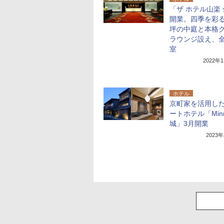
「ザ ホテル山楽
開業。四季を彩る
坪の中庭と本格
ラウンジ設え、全
室
2022年
ホテル
京町家を活用し
ートホテル「Min
城」3月開業
2023