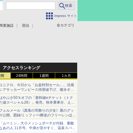
Impress サイト
全カテゴリ
商業施設
宿泊
アクセスランキング
時間
24時間
1週間
1カ月
ユニクロ、今日から「お盆特別セール」。涼感
シアサッカーワンピース待望値下げ、撥水ギア
ショーツは1990円に
はやぶさ50％オフの「新幹線eチケット（トク
だ値スペシャル28）」発売。秋冬乗車分、えき
ねっと限定
フェルメール《真珠の耳飾りの少女》展のグッ
ズ公開。図録/ミッフィー/葬送のフリーレンほ
か、注目ブランドコラボが実現
「ムーミン」大小メッシュポーチが付録、素敵
なあの人 11月号。中身が見やすく、温泉スパに
も使える