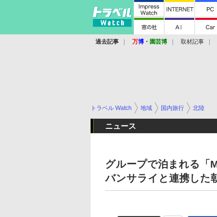
過去記事
万
博
・
園芸博
取材記事
トラベル Watch
地域
国内旅行
北陸
ニュース
グループで泊まれる「M
バンサライと連携した