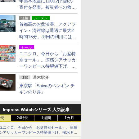
年熊本地震に1000万円超の
寄付を発表。被災者への救援
活動・復旧支援
道路
シーズン
首都高のお盆渋滞、アクアラ
イン～湾岸線は通過に最大2
時間15分。羽田の利用には
「空港西出口」の利用検討を
セール
ユニクロ、今日から「お盆特
別セール」。涼感シアサッカ
ーワンピース待望値下げ、撥
水ギアショーツは1990円に
週末駅弁
連載
東京駅「Suicaのペンギン チ
キンのり弁」
Impress Watchシリーズ 人気記事
時間
24時間
1週間
1カ月
ユニクロ、今日から「お盆特別セール」。涼感
シアサッカーワンピース待望値下げ、撥水ギア
ショーツは1990円に