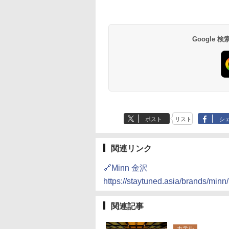
草津温泉 ホテル櫻
品川プリンスホテル
グランドニッコー東
海のサウナ＆スパ
東京ドームホテル
シェラトン・グラン
井
京ベイ 舞浜
オールインクルーシ
デ・トーキョーベ
7,037円～
7,980円～
ブ 島原温泉ホテル
イ・ホテル
14,300円～
6,800円～
南風楼
10,450円～
7,950円～
Google
ポスト
リスト
シ
関連リンク
🔗Minn 金沢
https://staytuned.asia/brands/min
関連記事
ホテル