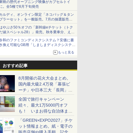
東映の歴代オープニング映像がカプセルトイ
に。全5種で8月下旬発売
カルディ、オンライン限定「ネコバッグ＆タン
ブラーセット」を一般販売。7月の抽選販売の
当選無効分
はやぶさ50％オフの「新幹線eチケット（トク
だ値スペシャル28）」発売。秋冬乗車分、えき
ねっと限定
令和のファミコンディスクシステム？安価に書
き換え可能なGB用「しましまディスクシステ
ム」
もっと見る
おすすめ記事
8月開催の花火大会まとめ。
国内最大級2.4万発「幕張ビ
ーチ」や日本三大「長岡」な
ど大型イベント目白押し！
全国で旅行キャンペーン
続々、最大1万5000円オフ
も！ いまお得な自治体まと
め
「GREEN×EXPO2027」チケ
ット情報まとめ。紙・電子の
販売店舗や購入手順、記念チ