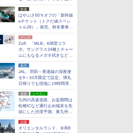
応援キャンペーン」
鉄道
はやぶさ50％オフの「新幹線
eチケット（トクだ値スペシ
ャル28）」発売。秋冬乗車
分、えきねっと限定
グッズ
Zoff、「MLB」6球団コラ
ボ。サングラス24種とチャー
ムにもなるメガネ拭きなど雑
貨24種
航空
JAL、羽田～香港線の深夜便
を9～10月限定で設定。弾丸
日帰りでも現地に19時間滞在
できる
道路
シーズン
九州の高速道路、お盆期間は
松橋ICなど通行止め端末を先
頭にした渋滞予測。東九州道
への迂回は料金調整を実施
話題
オリエンタルランド、令和8