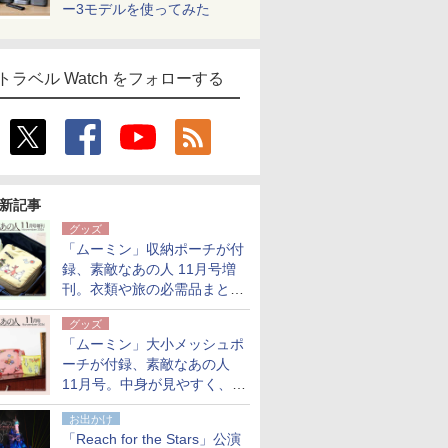
ー3モデルを使ってみた
トラベル Watch をフォローする
新記事
グッズ
「ムーミン」収納ポーチが付
録、素敵なあの人 11月号増
刊。衣類や旅の必需品まとま
る大小2個セット
グッズ
「ムーミン」大小メッシュポ
ーチが付録、素敵なあの人
11月号。中身が見やすく、温
泉スパにも使える
お出かけ
「Reach for the Stars」公演