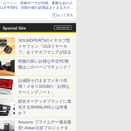
「ムーミン」収納ポーチが付録、素敵なあの人
11月号増刊。衣類や旅の必需品まとまる大小2
個セット
もっと見る
Special Site
SOUNDPEATSのイヤカフ型
イヤフォン「UU2イヤーカ
フ」をイヤカフマニアが語る
性能の良いお得な中古PC情
報はこのページでチェック！
お値段そのままでメモリ倍
増！メモリ32GBの「お得な
ゲーミングノート」
総合オーディオブランドに進
化するSHANLINGとは何者
か？
Amazon プライムデー過去最
安! Anker注目プロジェクタ