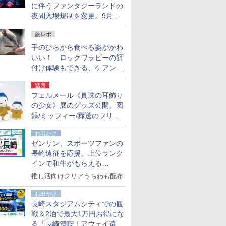
に伴うファンタジーランドの
夜間入場規制を変更。9月か
ら18時50分～20時ごろに
旅レポ
手のひらから食べる姿がかわ
いい！ ロックワラビーの餌
付け体験もできる、ケアンズ
でアサートン高原の日本語ガ
話題
イド付きツアーに参加してみ
フェルメール《真珠の耳飾り
た
の少女》展のグッズ公開。図
録/ミッフィー/葬送のフリー
レンほか、注目ブランドコラ
お出かけ
ボが実現
ゼンリン、スポーツファンの
長崎遠征を応援。上位ランク
インで和牛がもらえる
「GO！GO！長崎スタンプラ
推し活向けクリアうちわも配布
リー」
お出かけ
長崎スタジアムシティでの観
戦＆2泊で最大1万円お得にな
る「長崎満喫！アウェイ遠征