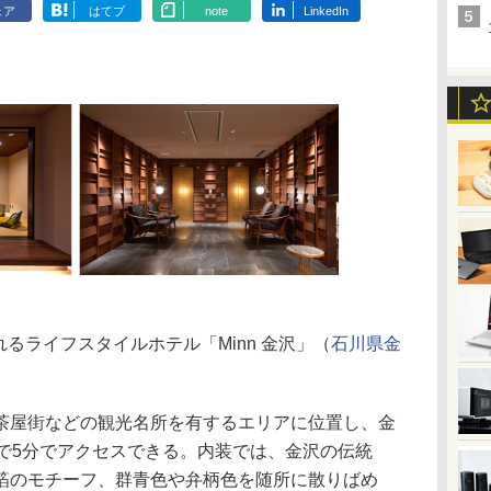
ェア
はてブ
note
LinkedIn
るライフスタイルホテル「Minn 金沢」（
石川県金
屋街などの観光名所を有するエリアに位置し、金
ーで5分でアクセスできる。内装では、金沢の伝統
箔のモチーフ、群青色や弁柄色を随所に散りばめ