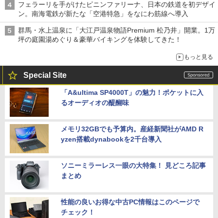
フェラーリを手がけたピニンファリーナ、日本の鉄道を初デザイ
ン。南海電鉄が新たな「空港特急」をなにわ筋線へ導入
群馬・水上温泉に「大江戸温泉物語Premium 松乃井」開業。1万
坪の庭園湯めぐり＆豪華バイキングを体験してきた！
もっと見る
Special Site
「A&ultima SP4000T」の魅力！ポケットに入
るオーディオの醍醐味
メモリ32GBでも予算内。産経新聞社がAMD R
yzen搭載dynabookを2千台導入
ソニーミラーレス一眼の大特集！ 見どころ記事
まとめ
性能の良いお得な中古PC情報はこのページで
チェック！