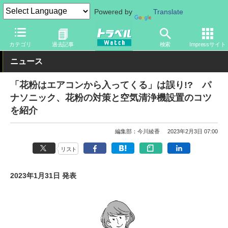
Powered by
Translate
トラベル Watch
旅の情報
書籍・Web
ランキング・統計調査
カテゴリ
過去記事
検索
Impressサイト
ニュース
「花粉はエアコンから入ってくる」は誤り!? パ
ナソニック、花粉の対策と空気清浄機設置のコツ
を紹介
編集部：今川綾香
2023年2月3日 07:00
リスト
2023年1月31日 発表