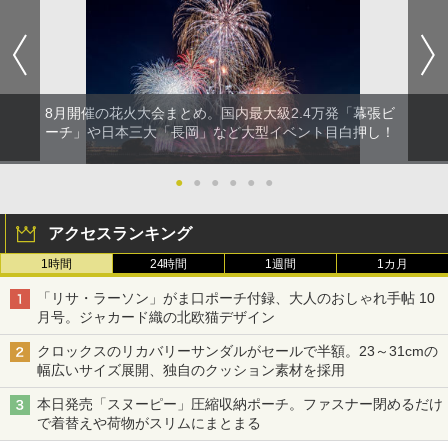
8月開催の花火大会まとめ。国内最大級2.4万発「幕張ビ
ーチ」や日本三大「長岡」など大型イベント目白押し！
●
●
●
●
●
●
アクセスランキング
1時間
24時間
1週間
1カ月
「リサ・ラーソン」がま口ポーチ付録、大人のおしゃれ手帖 10
月号。ジャカード織の北欧猫デザイン
クロックスのリカバリーサンダルがセールで半額。23～31cmの
幅広いサイズ展開、独自のクッション素材を採用
本日発売「スヌーピー」圧縮収納ポーチ。ファスナー閉めるだけ
で着替えや荷物がスリムにまとまる