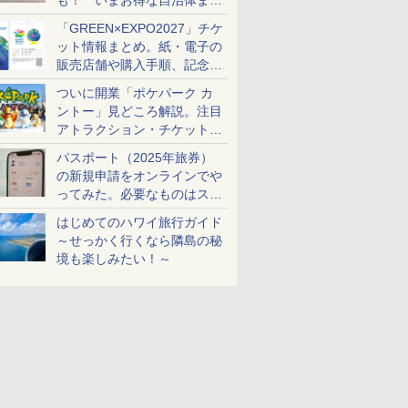
も！ いまお得な自治体まと
め
「GREEN×EXPO2027」チケ
ット情報まとめ。紙・電子の
販売店舗や購入手順、記念チ
ケットも解説
ついに開業「ポケパーク カ
ントー」見どころ解説。注目
アトラクション・チケット手
配・来場前に必要な準備は？
パスポート（2025年旅券）
の新規申請をオンラインでや
ってみた。必要なものはスマ
ホとマイナカードのみ
はじめてのハワイ旅行ガイド
～せっかく行くなら隣島の秘
境も楽しみたい！～