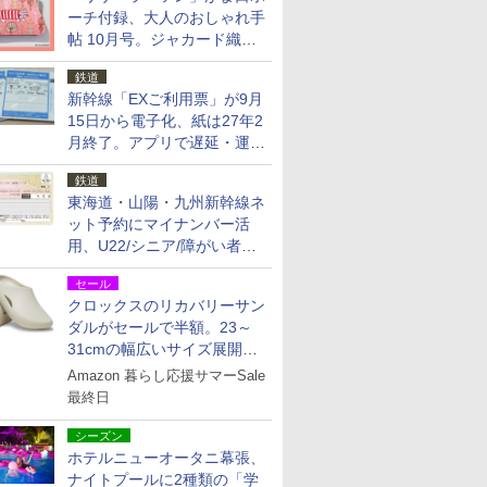
ーチ付録、大人のおしゃれ手
帖 10月号。ジャカード織の
北欧猫デザイン
鉄道
新幹線「EXご利用票」が9月
15日から電子化、紙は27年2
月終了。アプリで遅延・運休
も確認可能に
鉄道
東海道・山陽・九州新幹線ネ
ット予約にマイナンバー活
用、U22/シニア/障がい者割
を9月15日から発売
セール
クロックスのリカバリーサン
ダルがセールで半額。23～
31cmの幅広いサイズ展開、
独自のクッション素材を採用
Amazon 暮らし応援サマーSale
最終日
シーズン
ホテルニューオータニ幕張、
ナイトプールに2種類の「学