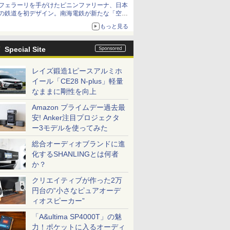
フェラーリを手がけたピニンファリーナ、日本
の鉄道を初デザイン。南海電鉄が新たな「空港
特急」をなにわ筋線へ導入
もっと見る
Special Site
レイズ鍛造1ピースアルミホ
イール「CE28 N-plus」軽量
なままに剛性を向上
Amazon プライムデー過去最
安! Anker注目プロジェクタ
ー3モデルを使ってみた
総合オーディオブランドに進
化するSHANLINGとは何者
か？
クリエイティブが作った2万
円台の“小さなピュアオーデ
ィオスピーカー”
「A&ultima SP4000T」の魅
力！ポケットに入るオーディ