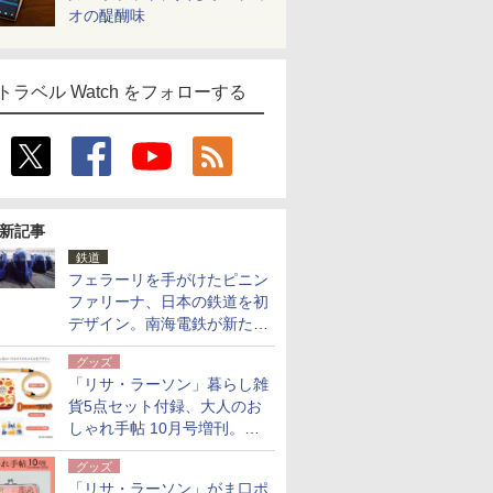
オの醍醐味
トラベル Watch をフォローする
新記事
鉄道
フェラーリを手がけたピニン
ファリーナ、日本の鉄道を初
デザイン。南海電鉄が新たな
「空港特急」をなにわ筋線へ
グッズ
導入
「リサ・ラーソン」暮らし雑
貨5点セット付録、大人のお
しゃれ手帖 10月号増刊。
USBケーブルや缶ケースなど
グッズ
「リサ・ラーソン」がま口ポ