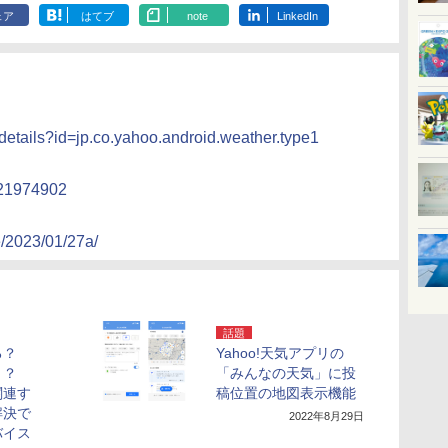
ェア
はてブ
note
LinkedIn
/details?id=jp.co.yahoo.android.weather.type1
d521974902
e/2023/01/27a/
話題
る？
Yahoo!天気アプリの
く？
「みんなの天気」に投
関連す
稿位置の地図表示機能
解決で
2022年8月29日
バイス