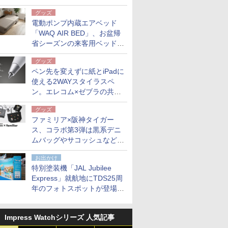
グッズ
電動ポンプ内蔵エアベッド
「WAQ AIR BED」、お盆帰
省シーズンの来客用ベッドに
も。使用後は収納バッグでコ
グッズ
ンパクトに保管
ペン先を変えずに紙とiPadに
使える2WAYスタイラスペ
ン。エレコム×ゼブラの共同
開発
グッズ
ファミリア×阪神タイガー
ス、コラボ第3弾は黒系デニ
ムバッグやサコッシュなど6
点。8月21日オンラインスト
お出かけ
アで発売
特別塗装機「JAL Jubilee
Express」就航地にTDS25周
年のフォトスポットが登場。
10月末まで青森空港に
Impress Watchシリーズ 人気記事