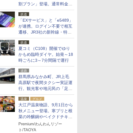
割プラン」登場。通常料金の
およそ半額でお得に夜活
鉄道
「EXサービス」と「e5489」
が連携。ログイン不要で相互
遷移、JR3社の新幹線・特急
予約をアプリで一括確認
鉄道
夏コミ（C108）開催でゆり
かもめ臨時ダイヤ。始発～18
時ごろに3～7分間隔で運行
道路
群馬県みなかみ町、JR上毛
高原駅で夜間タクシー実証運
行。観光客や地元民の「足が
ない」課題解消へ、木金土に
温泉
グルメ
2台体制
大江戸温泉物語、9月1日から
秋メニュー登場。寒ブリと根
菜の吟醸鍋やベイクドチキ
ン、ショコラ＆栗スイーツも
Premium/わんわんリゾー
食べ放題に
ト/TAOYA