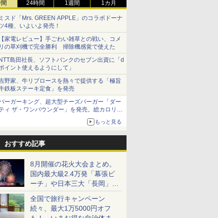
時間
24時間
1週間
1カ月
ミスド「Mrs. GREEN APPLE」のコラボドーナ
ツ4種、いよいよ発売！
【家電レビュー】手ごわい雑草との戦い、コメ
リの草刈機で完全勝利 掃除機感覚で使えた
NTT島田社長、ソフトバンクのセブン出資に「d
ポイント使えるようにして」
吉野家、牛リブロースを熱々で提供する「極旨
牛鉄板ステーキ定食」を発売
バーガーキング、超大型チーズバーガー「ダー
ティ ザ・ワンパウンダー」を発売。総カロリー
約1656kcal、総重量約527g！
もっと見る
おすすめ記事
8月開催の花火大会まとめ。
国内最大級2.4万発「幕張ビ
ーチ」や日本三大「長岡」な
ど大型イベント目白押し！
全国で旅行キャンペーン
続々、最大1万5000円オフ