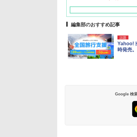
編集部のおすすめ記事
話題
Yaho
時発売。
草津温泉 ホテル櫻
品川プリンスホテル
グランドニッコー東
海のサウナ＆スパ
東京ドームホテル
シェラトン・グラン
井
京ベイ 舞浜
オールインクルーシ
デ・トーキョーベ
7,037円～
7,980円～
ブ 島原温泉ホテル
イ・ホテル
14,300円～
6,800円～
南風楼
10,450円～
7,950円～
Google