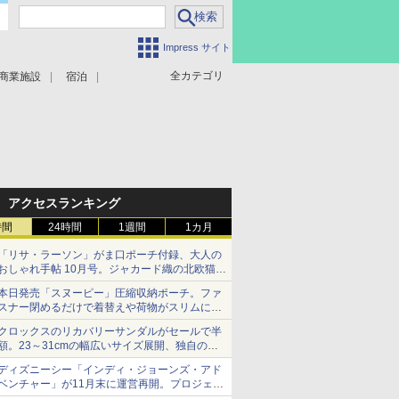
Impress サイト
全カテゴリ
商業施設
宿泊
アクセスランキング
時間
24時間
1週間
1カ月
「リサ・ラーソン」がま口ポーチ付録、大人の
おしゃれ手帖 10月号。ジャカード織の北欧猫デ
ザイン
本日発売「スヌーピー」圧縮収納ポーチ。ファ
スナー閉めるだけで着替えや荷物がスリムにま
とまる
クロックスのリカバリーサンダルがセールで半
額。23～31cmの幅広いサイズ展開、独自のク
ッション素材を採用
ディズニーシー「インディ・ジョーンズ・アド
ベンチャー」が11月末に運営再開。プロジェク
ションマッピングを追加、DPAは1500円