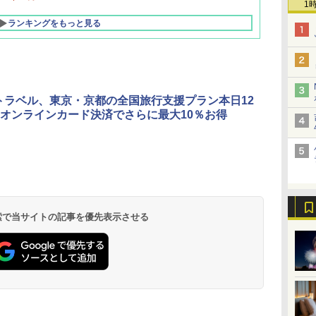
1
ランキングをもっと見る
o!トラベル、東京・京都の全国旅行支援プラン本日12
オンラインカード決済でさらに最大10％お得
北陸 福井 あわら
品川プリンスホテ
舞浜ビューホテル
箱根湯本温泉 ホテ
ホテルトラスティ東
オリエンタルホテル
下呂温泉 水明館
住友不動産ホテル ヴ
東京ベイ舞浜ホテル
温泉 清風荘（北陸
ル イーストタワー
ｂｙ ＨＵＬＩＣ
ル おかだ
京ベイサイド
東京ベイ
ィラフォンテーヌグラ
ファーストリゾート
8,250円～
最大級の庭園露天風
（旧：東京ベイ舞浜
ンド東京有明
9,958円～
11,200円～
5,450円～
5,200円～
4,290円～
呂の宿 清風荘）
ホテル）
19,541円～
5,758円～
6,070円～
 検索で当サイトの記事を優先表示させる