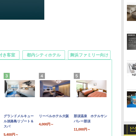
付き客室
都内シティホテル
舞浜ファミリー向け
グランドメルキュー
リーベルホテル大阪
那須温泉 ホテルサン
ル淡路島リゾート＆
バレー那須
4,000円～
スパ
11,000円～
5,400円～