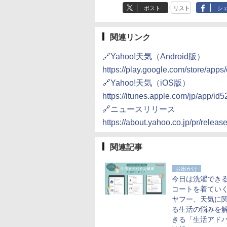
ポスト
リスト
シ
関連リンク
🔗Yahoo!天気（Android版）
https://play.google.com/store/apps
🔗Yahoo!天気（iOS版）
https://itunes.apple.com/jp/app/i
🔗ニュースリリース
https://about.yahoo.co.jp/pr/releas
関連記事
お出かけ
今日は洗濯でき
コートを着てい
ヤフー、天気に
る生活の悩みを
きる「生活アド